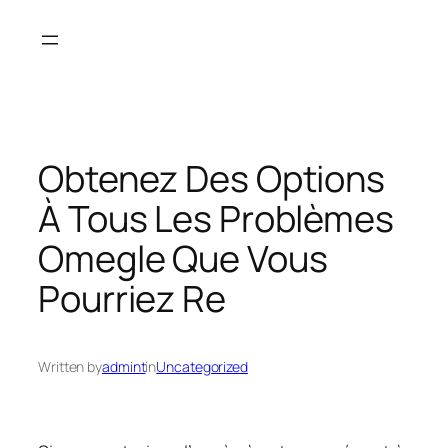
Skip
to
content
Obtenez Des Options
À Tous Les Problèmes
Omegle Que Vous
Pourriez Re
Written by
admint
in
Uncategorized