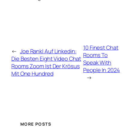
10 Finest Chat
←
Joe Rankl Auf Linkedin:
Rooms To
Die Besten Eight Video Chat
Speak With
Rooms Zoom Ist Der Krösus
People In 2024
Mit One Hundred
→
MORE POSTS