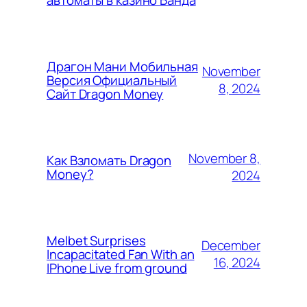
автоматы в казино Банда
Драгон Мани Мобильная
November
Версия Официальный
8, 2024
Сайт Dragon Money
November 8,
Как Взломать Dragon
Money?
2024
Melbet Surprises
December
Incapacitated Fan With an
16, 2024
IPhone Live from ground