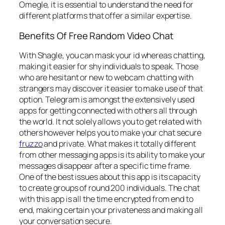
Omegle, it is essential to understand the need for
different platforms that offer a similar expertise.
Benefits Of Free Random Video Chat
With Shagle, you can mask your id whereas chatting,
making it easier for shy individuals to speak. Those
who are hesitant or new to webcam chatting with
strangers may discover it easier to make use of that
option. Telegram is amongst the extensively used
apps for getting connected with others all through
the world. It not solely allows you to get related with
others however helps you to make your chat secure
fruzzo
and private. What makes it totally different
from other messaging apps is its ability to make your
messages disappear after a specific time frame.
One of the best issues about this app is its capacity
to create groups of round 200 individuals. The chat
with this app is all the time encrypted from end to
end, making certain your privateness and making all
your conversation secure.