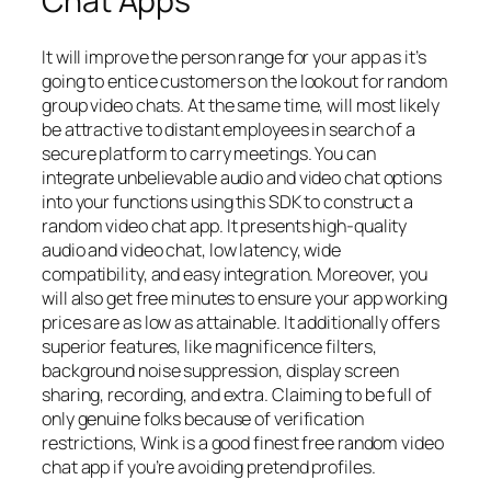
Chat Apps
It will improve the person range for your app as it’s
going to entice customers on the lookout for random
group video chats. At the same time, will most likely
be attractive to distant employees in search of a
secure platform to carry meetings. You can
integrate unbelievable audio and video chat options
into your functions using this SDK to construct a
random video chat app. It presents high-quality
audio and video chat, low latency, wide
compatibility, and easy integration. Moreover, you
will also get free minutes to ensure your app working
prices are as low as attainable. It additionally offers
superior features, like magnificence filters,
background noise suppression, display screen
sharing, recording, and extra. Claiming to be full of
only genuine folks because of verification
restrictions, Wink is a good finest free random video
chat app if you’re avoiding pretend profiles.