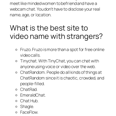
meet like minded women to befriend and have a
webcam chat. You don’t have to disclose your real
name, age, or location.
What is the best site to
video name with strangers?
Fruzo. Fruzo is more than a spot for free online
video calls.
Tinychat. With TinyChat, you can chat with
anyone using voice or video over the web.
ChatRandom. People do all kinds of things at
ChatRandom since it is chaotic, crowded, and
people-filled.
ChatRad.
EmeraldChat.
Chat Hub.
Shagle.
FaceFlow.