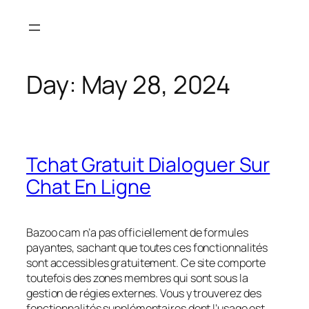
Skip
to
content
Day:
May 28, 2024
Tchat Gratuit Dialoguer Sur
Chat En Ligne
Bazoo cam n’a pas officiellement de formules
payantes, sachant que toutes ces fonctionnalités
sont accessibles gratuitement. Ce site comporte
toutefois des zones membres qui sont sous la
gestion de régies externes. Vous y trouverez des
fonctionnalités supplémentaires dont l’usage est