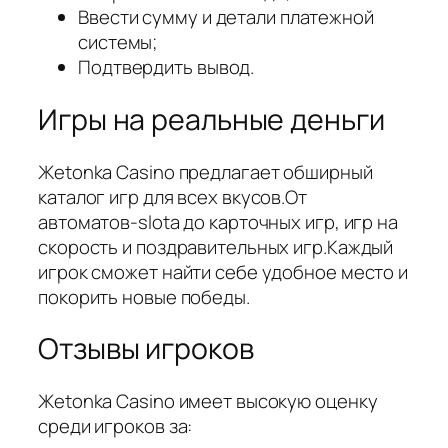
Ввести сумму и детали платежной
системы;
Подтвердить вывод.
Игры на реальные деньги
Жetonka Casino предлагает обширный
каталог игр для всех вкусов.От
автоматов-slotа до карточных игр, игр на
скорость и поздравительных игр.Каждый
игрок сможет найти себе удобное место и
покорить новые победы.
Отзывы игроков
Жetonka Casino имеет высокую оценку
среди игроков за: