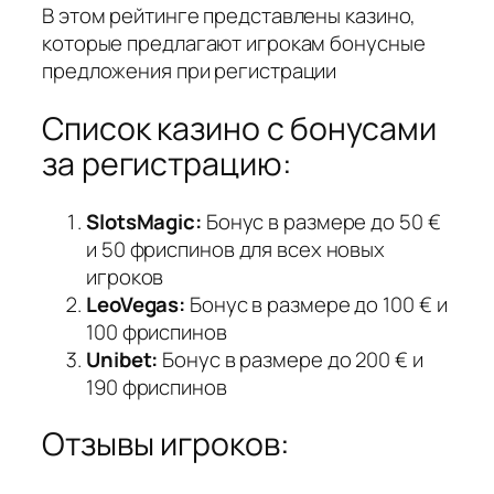
В этом рейтинге представлены казино,
которые предлагают игрокам бонусные
предложения при регистрации
Список казино с бонусами
за регистрацию:
SlotsMagic:
Бонус в размере до 50 €
и 50 фриспинов для всех новых
игроков
LeoVegas:
Бонус в размере до 100 € и
100 фриспинов
Unibet:
Бонус в размере до 200 € и
190 фриспинов
Отзывы игроков: