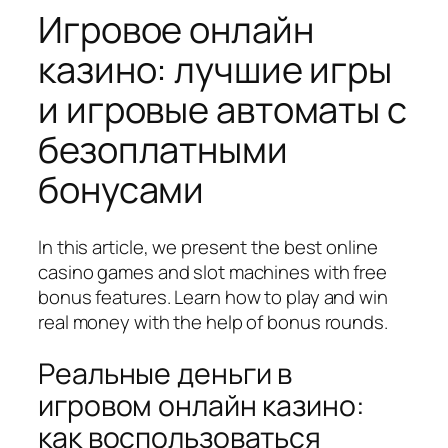
Игровое онлайн
казино: лучшие игры
и игровые автоматы с
безоплатными
бонусами
In this article, we present the best online
casino games and slot machines with free
bonus features. Learn how to play and win
real money with the help of bonus rounds.
Реальные деньги в
игровом онлайн казино:
как воспользоваться