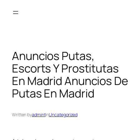
Skip
to
content
Anuncios Putas,
Escorts Y Prostitutas
En Madrid Anuncios De
Putas En Madrid
Written by
admint
in
Uncategorized