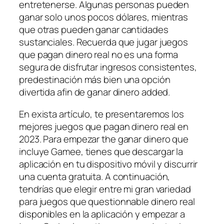
entretenerse. Algunas personas pueden
ganar solo unos pocos dólares, mientras
que otras pueden ganar cantidades
sustanciales. Recuerda que jugar juegos
que pagan dinero real no es una forma
segura de disfrutar ingresos consistentes,
predestinación más bien una opción
divertida afin de ganar dinero added.
En exista artículo, te presentaremos los
mejores juegos que pagan dinero real en
2023. Para empezar the ganar dinero que
incluye Gamee, tienes que descargar la
aplicación en tu dispositivo móvil y discurrir
una cuenta gratuita. A continuación,
tendrías que elegir entre mi gran variedad
para juegos que questionnable dinero real
disponibles en la aplicación y empezar a