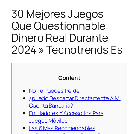
30 Mejores Juegos
Que Questionnable
Dinero Real Durante
2024 » Tecnotrends Es
Content
No Te Puedes Perder
¿puedo Descartar Directamente A Mi
Cuenta Bancaria?
Emuladores Y Accesorios Para
Juegos Móviles
Las 6 Mas Recomendables