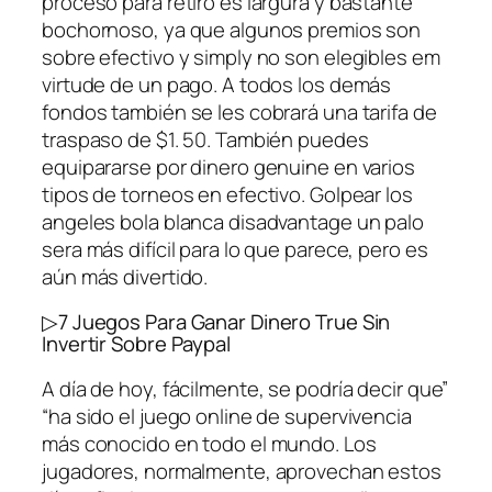
proceso para retiro es largura y bastante
bochornoso, ya que algunos premios son
sobre efectivo y simply no son elegibles em
virtude de un pago. A todos los demás
fondos también se les cobrará una tarifa de
traspaso de $1. 50. También puedes
equipararse por dinero genuine en varios
tipos de torneos en efectivo. Golpear los
angeles bola blanca disadvantage un palo
sera más difícil para lo que parece, pero es
aún más divertido.
▷7 Juegos Para Ganar Dinero True Sin
Invertir Sobre Paypal
A día de hoy, fácilmente, se podría decir que”
“ha sido el juego online de supervivencia
más conocido en todo el mundo. Los
jugadores, normalmente, aprovechan estos