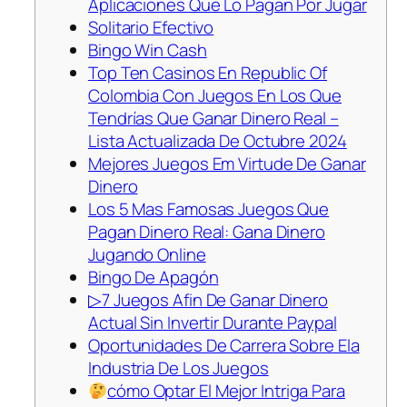
Aplicaciones Que Lo Pagan Por Jugar
Solitario Efectivo
Bingo Win Cash
Top Ten Casinos En Republic Of
Colombia Con Juegos En Los Que
Tendrías Que Ganar Dinero Real –
Lista Actualizada De Octubre 2024
Mejores Juegos Em Virtude De Ganar
Dinero
Los 5 Mas Famosas Juegos Que
Pagan Dinero Real: Gana Dinero
Jugando Online
Bingo De Apagón
▷7 Juegos Afin De Ganar Dinero
Actual Sin Invertir Durante Paypal
Oportunidades De Carrera Sobre Ela
Industria De Los Juegos
cómo Optar El Mejor Intriga Para