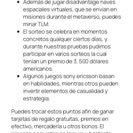
Además de jugar disadvantage naves
espaciales virtuales, que se envían en
misiones durante el metaverso, puedes
minar TLM.
El sorteo se celebra en momentos
concretos qualquer ciertos días, y
durante nuestras pruebas pudimos
participar en varios sorteos la cual
tenían un premio de 3. 500 dólares
americanos.
Algunos juegos sony ericsson basan
en habilidades, mientras otros pueden
invertir elementos de casualidad y
estrategia.
Puedes trocar estos puntos afin de ganar
tarjetas de regalo gratuitas, premios en
efectivo, mercadería u otros bonos. El