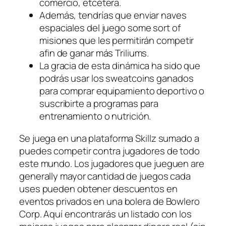
comercio, etcétera.
Además, tendrías que enviar naves
espaciales del juego some sort of
misiones que les permitirán competir
afin de ganar más Triliums.
La gracia de esta dinámica ha sido que
podrás usar los sweatcoins ganados
para comprar equipamiento deportivo o
suscribirte a programas para
entrenamiento o nutrición.
Se juega en una plataforma Skillz sumado a
puedes competir contra jugadores de todo
este mundo. Los jugadores que jueguen are
generally mayor cantidad de juegos cada
uses pueden obtener descuentos en
eventos privados en una bolera de Bowlero
Corp. Aquí encontrarás un listado con los