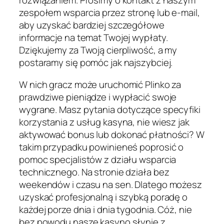
rozwiązaniem. Prosimy o kontakt z naszym
zespołem wsparcia przez stronę lub e-mail,
aby uzyskać bardziej szczegółowe
informacje na temat Twojej wypłaty.
Dziękujemy za Twoją cierpliwość, a my
postaramy się pomóc jak najszybciej.
W nich gracz może uruchomić Plinko za
prawdziwe pieniądze i wypłacić swoje
wygrane. Masz pytania dotyczące specyfiki
korzystania z usług kasyna, nie wiesz jak
aktywować bonus lub dokonać płatności? W
takim przypadku powinieneś poprosić o
pomoc specjalistów z działu wsparcia
technicznego. Na stronie działa bez
weekendów i czasu na sen. Dlatego możesz
uzyskać profesjonalną i szybką poradę o
każdej porze dnia i dnia tygodnia. Cóż, nie
bez powodu nasze kasyno słynie z