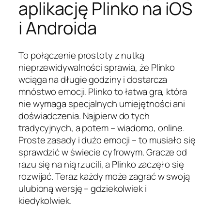
aplikację Plinko na iOS
i Androida
To połączenie prostoty z nutką
nieprzewidywalności sprawia, że Plinko
wciąga na długie godziny i dostarcza
mnóstwo emocji. Plinko to łatwa gra, która
nie wymaga specjalnych umiejętności ani
doświadczenia. Najpierw do tych
tradycyjnych, a potem – wiadomo, online.
Proste zasady i dużo emocji – to musiało się
sprawdzić w świecie cyfrowym. Gracze od
razu się na nią rzucili, a Plinko zaczęło się
rozwijać. Teraz każdy może zagrać w swoją
ulubioną wersję – gdziekolwiek i
kiedykolwiek.