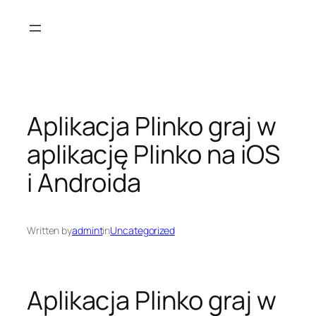
Skip
to
content
Aplikacja Plinko graj w
aplikację Plinko na iOS
i Androida
Written by
admint
in
Uncategorized
Aplikacja Plinko graj w