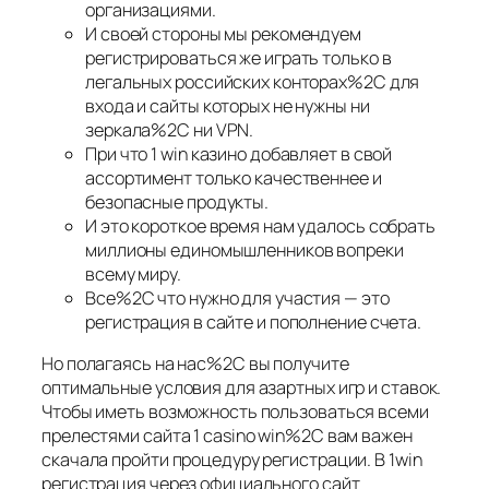
организациями.
И своей стороны мы рекомендуем
регистрироваться же играть только в
легальных российских конторах%2C для
входа и сайты которых не нужны ни
зеркала%2C ни VPN.
При что 1 win казино добавляет в свой
ассортимент только качественнее и
безопасные продукты.
И это короткое время нам удалось собрать
миллионы единомышленников вопреки
всему миру.
Все%2C что нужно для участия — это
регистрация в сайте и пополнение счета.
Но полагаясь на нас%2C вы получите
оптимальные условия для азартных игр и ставок.
Чтобы иметь возможность пользоваться всеми
прелестями сайта 1 casino win%2C вам важен
скачала пройти процедуру регистрации. В 1win
регистрация через официального сайт