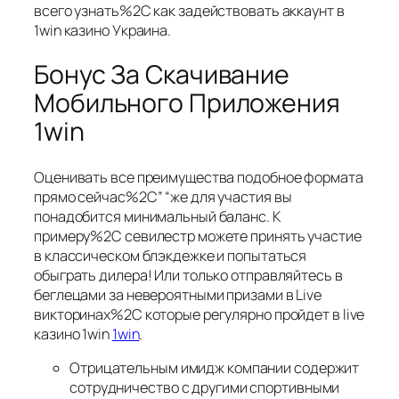
всего узнать%2C как задействовать аккаунт в
1win казино Украина.
Бонус За Скачивание
Мобильного Приложения
1win
Оценивать все преимущества подобное формата
прямо сейчас%2C” “же для участия вы
понадобится минимальный баланс. К
примеру%2C севилестр можете принять участие
в классическом блэкдежке и попытаться
обыграть дилера! Или только отправляйтесь в
беглецами за невероятными призами в Live
викторинах%2C которые регулярно пройдет в live
казино 1win
1win
.
Отрицательным имидж компании содержит
сотрудничество с другими спортивными