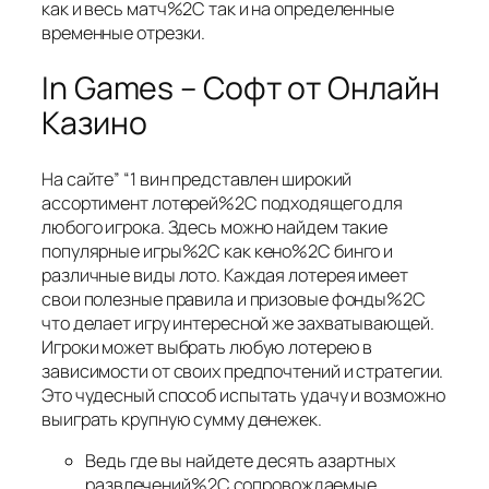
как и весь матч%2C так и на определенные
временные отрезки.
In Games – Софт от Онлайн
Казино
На сайте” “1 вин представлен широкий
ассортимент лотерей%2C подходящего для
любого игрока. Здесь можно найдем такие
популярные игры%2C как кено%2C бинго и
различные виды лото. Каждая лотерея имеет
свои полезные правила и призовые фонды%2C
что делает игру интересной же захватывающей.
Игроки может выбрать любую лотерею в
зависимости от своих предпочтений и стратегии.
Это чудесный способ испытать удачу и возможно
выиграть крупную сумму денежек.
Ведь где вы найдете десять азартных
развлечений%2C сопровождаемые