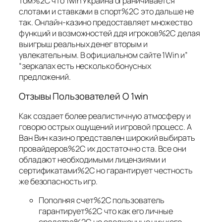
том%2C что 1win Украина ограничивается
слотами и ставками в спорт%2C это дальше не
так. Онлайн-казино предоставляет множество
функций и возможностей ддя игроков%2C делая
выигрыш реальных денег вторым и
увлекательным. В официальном сайте 1Win и”
“зеркалах есть несколько бонусных
предложений.
Отзывы Пользователей О 1win
Как создает более реалистичную атмосферу и
говорю острых ощущений и игровой процесс. А
Ван Вин казино представлен широкий выбирать
провайдеров%2C их достаточно ста. Все они
обладают необходимыми лицензиями и
сертификатами%2C но гарантирует честность
же безопасность игр.
Пополняя счет%2C пользователь
гарантирует%2C что как его личные