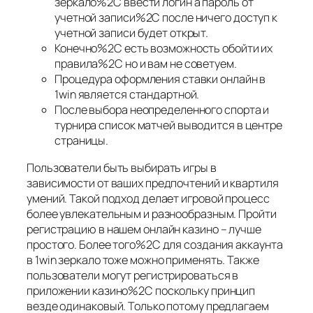
зеркало%2C ввести логин а пароль от
учетной записи%2C после ничего доступ к
учетной записи будет открыт.
Конечно%2C есть возможность обойти их
правила%2C но и вам не советуем.
Процедура оформления ставки онлайн в
1win является стандартной.
После выбора неопределенного спорта и
турнира список матчей выводится в центре
страницы.
Пользователи быть выбирать игры в
зависимости от ваших предпочтений и квартиля
умений. Такой подход делает игровой процесс
более увлекательным и разнообразным. Пройти
регистрацию в нашем онлайн казино – лучше
простого. Более того%2C для создания аккаунта
в 1win зеркало тоже можно применять. Также
пользователи могут регистрироваться в
приложении казино%2C поскольку принцип
везде одинаковый. Только потому предлагаем