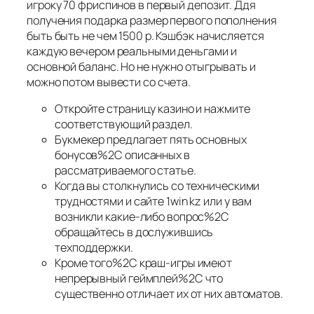
игроку 70 фриспинов в первый депозит. Ддя
получения подарка размер первого пополнения
быть быть не чем 1500 р. Кэшбэк начисляется
каждую вечером реальными деньгами и
основной баланс. Но не нужно отыгрывать и
можно потом вывести со счета.
Откройте страницу казино и нажмите
соответствующий раздел.
Букмекер предлагает пять основных
бонусов%2C описанных в
рассматриваемого статье.
Когда вы столкнулись со техническими
трудностями и сайте 1win kz или у вам
возникли какие-либо вопрос%2C
обращайтесь в дослужившись
техподдержки.
Кроме того%2C краш-игры имеют
непрерывный геймплей%2C что
существенно отличает их от них автоматов.