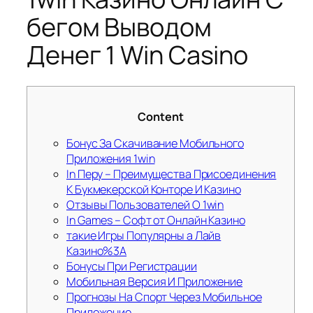
бегом Выводом
Денег 1 Win Casino
Content
Бонус За Скачивание Мобильного
Приложения 1win
In Перу – Преимущества Присоединения
К Букмекерской Конторе И Казино
Отзывы Пользователей О 1win
In Games – Софт от Онлайн Казино
такие Игры Популярны а Лайв
Казино%3A
Бонусы При Регистрации
Мобильная Версия И Приложение
Прогнозы На Спорт Через Мобильное
Приложение