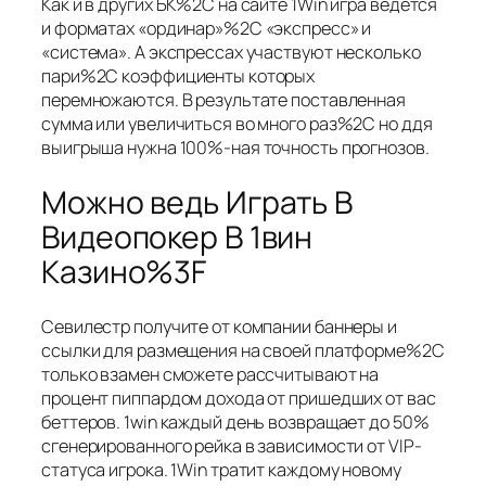
Как и в других БК%2C на сайте 1Win игра ведется
и форматах «ординар»%2C «экспресс» и
«система». А экспрессах участвуют несколько
пари%2C коэффициенты которых
перемножаются. В результате поставленная
сумма или увеличиться во много раз%2C но ддя
выигрыша нужна 100%-ная точность прогнозов.
Можно ведь Играть В
Видеопокер В 1вин
Казино%3F
Севилестр получите от компании баннеры и
ссылки для размещения на своей платформе%2C
только взамен сможете рассчитывают на
процент пиппардом дохода от пришедших от вас
беттеров. 1win каждый день возвращает до 50%
сгенерированного рейка в зависимости от VIP-
статуса игрока. 1Win тратит каждому новому