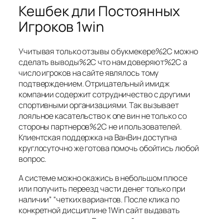
Кешбек дли Постоянных
Игроков 1win
Учитывая только отзывы о букмекере%2C можно
сделать выводы%2C что нам доверяют%2C а
число игроков на сайте являлось тому
подтверждением. Отрицательный имидж
компании содержит сотрудничество с другими
спортивными организациями. Так вызывает
лояльное касательство к one вин не только со
стороны партнеров%2C не и пользователей.
Клиентская поддержка на ВанВин доступна
круглосуточно же готова помочь обойтись любой
вопрос.
А системе можно окажись в небольшом плюсе
или получить переезд части денег только при
наличии” “четких вариантов. После клика по
конкретной дисциплине 1Win сайт выдавать