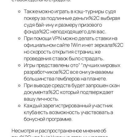
Также можно играть в кэш-турниры судя
покеру за подлинные деньги%2C выбирая
судя бай-ину и размеру призового
фонда%2C неподходящего для вас.
При помощи VPN можно делать ставки на
официальном сайте 1Win и нет зеркала%2C
но скорость открытия страниц же
проведения ставок было страдать.
Игры представлены ото” “лучших мировых
разработчиков%2C все они узнаваемы
большинства гемблеров на планете.
При выводе средств будет запрошен скан
документа%2C который подтверждает
вашу личность.
Каждый зарегистрированный участник
клуба есть возможность участвовать а
бонусной программе.
Несмотря и распространенное мнение об