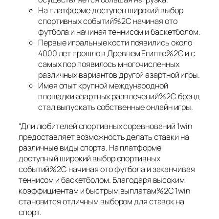
На платформе доступен широкий выбор
спортивных событий%2C начиная ото
футбола и начиная теннисом и баскетболом.
Первые игральные кости появились около
4000 лет прошло в Древнем Египте%2C и с
самых пор появилось многочисленных
различных вариантов другой азартной игры.
Имея опыт крупной международной
площадки азартных развлечений%2C бренд
стал выпускать собственные онлайн игры.
“Дли любителей спортивных соревнований 1win
предоставляет возможность делать ставки на
различные виды спорта. На платформе
доступный широкий выбор спортивных
событий%2C начиная ото футбола и заканчивая
теннисом и баскетболом. Благодаря высоким
коэффициентам и быстрым выплатам%2C 1win
становится отличным выбором для ставок на
спорт.