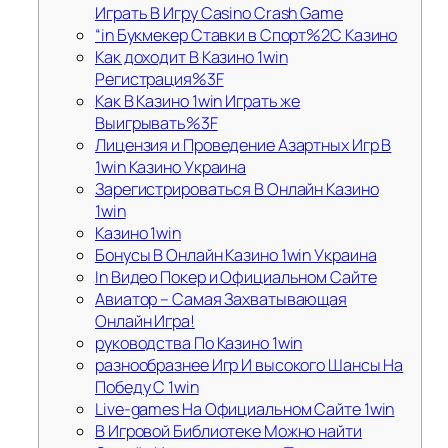
Играть В Игру Casino Crash Game
“in Букмекер Ставки в Спорт%2C Казино
Как доходит В Казино 1win
Регистрация%3F
Как В Казино 1win Играть же
Выигрывать%3F
Лицензия и Проведение Азартных Игр В
1win Казино Украина
Зарегистрироваться В Онлайн Казино
1win
Казино 1win
Бонусы В Онлайн Казино 1win Украина
In Видео Покер и Официальном Сайте
Авиатор – Самая Захватывающая
Онлайн Игра!
руководства По Казино 1win
разнообразнее Игр И высокого Шансы На
Победу С 1win
Live-games На Официальном Сайте 1win
В Игровой Библиотеке Можно найти