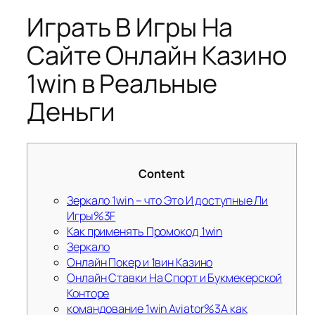
Играть В Игры На
Сайте Онлайн Казино
1win в Реальные
Деньги
Content
Зеркало 1win – что Это И доступные Ли
Игры%3F
Как применять Промокод 1win
Зеркало
Онлайн Покер и 1вин Казино
Онлайн Ставки На Спорт и Букмекерской
Конторе
командование 1win Aviator%3A как