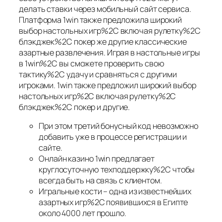
делать ставки через мобильный сайт сервиса.
Платформа 1win также предложила широкий
выбор настольных игр%2C включая рулетку%2C
блэкджек%2C покер же другие классические
азартные развлечения. Играя в настольные игры
в 1win%2C вы сможете проверить свою
тактику%2C удачу и сравняться с другими
игроками. 1win также предложил широкий выбор
настольных игр%2C включая рулетку%2C
блэкджек%2C покер и другие.
При этом третий бонусный код невозможно
добавить уже в процессе регистрации и
сайте.
Онлайн казино 1win предлагает
круглосуточную техподдержку%2C чтобы
всегда быть на связь с клиентом.
Игральные кости – одна из известнейших
азартных игр%2C появившихся в Египте
около 4000 лет прошло.