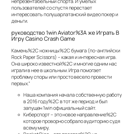
непрезентабельный спорта. И умелых
пользователей со спустя перестает
интересовать полушарлатанский видео покер и
деньги.
руководство 1win Aviator%3A же Играть В
Игру Casino Crash Game
Камень%2C ножницы%2C бумага (по-английски
Rock Paper Scissors) – какая и интересная игра.
Она широко известной%2C и многие одним нас
играли в нее в школьным. Игра помогает
проблему споры или просто весело провести
первых.”
Наша компания начала собственную работу
в 2016 году%2C в тот же период и был
запущен 1win официальный сайт.
Киберспорт – это новое направление%2C
которое проворно собрало аудиторию судя
всему миру.