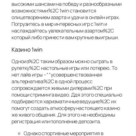
высокими шансами на победу и разнообразными
возможностями%2C 1win становится
олицетворением азарта и удачи в онлайн играх.
Погрузитесь в мир интересных игр с 1win и
наслаждайтесь увлекательным азартом%2C
который либо принести вам крупные выигрыши.
Казино 1win
Одноиз%2C таким образом можно сыграть в
рулетку%2C настольные игры или лотерею. То
нет лайв игры –” “усовершенствованная
альтернатива%2C в одной процесс
сопровождается живыми дилерами%2C при
помощи стриминга видео. Ддя этого специально
подбираются харизматичные ведущие%2C их
помогут создать атмосферу настоящего казино
же живого общения. Для этого не необходимы
регистрация или пополнение депозита.
Однако спортивные мероприятия в