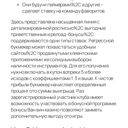
Они будучи геймерами%2C а другие –
сделает ставку на команду фаворитов.
Здесь представлена насыщенная линия с
детализированной росписью%2C выгодные
приветственные и релоад-бонусы%2C
поддерживаются одни типы ставок. Регрессной
букмекер может похвастаться удобным
сайтом%2C продвинутыми клиентскими
приложениями же солидным выбором
наличности инструментов. Для его получения
нужно включать в купон вопреки 5 и более
исходов с коэффициентами 1. 3 и выше. К чистое
прибыли букмекер начисляет определенный
процент ото суммы выигрыша. Раз
зарегистрированный участник клуба имеет
возможность участвовать в бонусной программе.
Бонусы Ван вин казино позволяют заиметь
дополнительную выгоду ото игры.