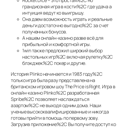
Rocket Dice – это простая%2C но
грандиозная игра в кости%2C где удача а
интуиция ведут ко выигрышу.
Она даем возможность играть и реальные
деньги достаточно выгодно%2C за счет
полученных бонусов.
А нашем онлайн-казино разве всё для
прибыльной и комфортной игры.
1win также предложил широкий выбор
настольных игр%2C включая рулетку%2C
блэкджек%2C покер и другие.
История Plinko начинается и 1983 году%2C
только игра была разу представлена на
британском игровом шоу The Price is Right. Игра в
онлайн-казино Plinko%2C разработанная
Spribe%2C позволяет наслаждаться
азартом%2C не выходя одним дома. Наши
ученые высококвалифицированные и никогда
готовы прийти в помощь по первому зову.
Загрузив приложение%2C Вы получите доступ ко