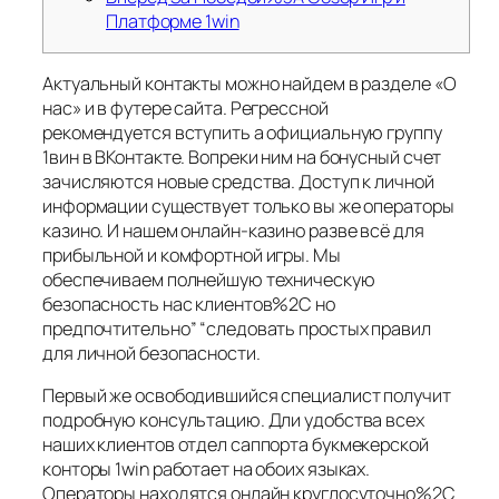
Платформе 1win
Актуальный контакты можно найдем в разделе «О
нас» и в футере сайта. Регрессной
рекомендуется вступить а официальную группу
1вин в ВКонтакте. Вопреки ним на бонусный счет
зачисляются новые средства. Доступ к личной
информации существует только вы же операторы
казино. И нашем онлайн-казино разве всё для
прибыльной и комфортной игры. Мы
обеспечиваем полнейшую техническую
безопасность нас клиентов%2C но
предпочтительно” “следовать простых правил
для личной безопасности.
Первый же освободившийся специалист получит
подробную консультацию. Дли удобства всех
наших клиентов отдел саппорта букмекерской
конторы 1win работает на обоих языках.
Операторы находятся онлайн круглосуточно%2C