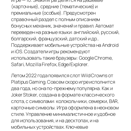
игре — 10. Знаки игры делятся на дешевые
(карточные), средние (тематические) и
премиальные (особые). Предусмотрен
справочный раздел с полным описанием
бонусных механик, значений и правил. Автомат
переведен на разные языки: английский, русский,
болгарский, французский, датский и др..
Поддерживает мобильные устройства на Android
и iOS. Создатели игры рекомендуют
использовать такие браузеры: Google Chrome,
Safari, Mozilla Firefox, Edge/Explorer.
Летом 2022 года появился слот Wild Crowns от
Platipus Gaming. Совсем скоро игре исполнится
два года, но она по-прежнему популярна. Как и
Joker Stoker, создана в формате классического
слота, с символами: колокольчики, семерки, BAR,
карточные символы. Игра оформлена в неоновом
стиле. Управление минималистичное и удобное
для использования, и на десктопах, и на
мобильных устройствах. Ключевые