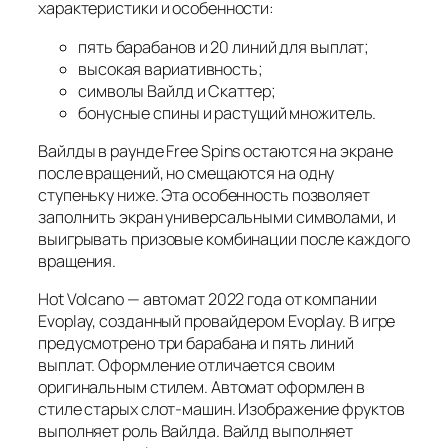
характеристики и особенности:
пять барабанов и 20 линий для выплат;
высокая вариативность;
символы Вайлд и Скаттер;
бонусные спины и растущий множитель.
Вайлды в раунде Free Spins остаются на экране
после вращений, но смещаются на одну
ступеньку ниже. Эта особенность позволяет
заполнить экран универсальными символами, и
выигрывать призовые комбинации после каждого
вращения.
Hot Volcano — автомат 2022 года от компании
Evoplay, созданный провайдером Evoplay. В игре
предусмотрено три барабана и пять линий
выплат. Оформление отличается своим
оригинальным стилем. Автомат оформлен в
стиле старых слот-машин. Изображение фруктов
выполняет роль Вайлда. Вайлд выполняет