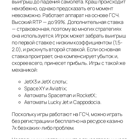
выигрыш до падения самолета. Краш происходит
неизбежно, однако предсказать его момент
невозможно. Работает аппарат на основе ГСЧ.
Высокий RTP — до 99%. Дополнительная ставка
— страховочная, поэтому во многих стратегиях
она используется. Игрок может забрать выигрыш
по первой ставке с низким коэффициентом (1,5-
2.0), и рискнуть второй ставкой. Если основная
ставка проиграет, она компенсирует убыток и,
скорее всего, принесет прибыль. Игры с такой же
механикой:
JetX3 и JetX слоты;
Space XY и Aviatrix;
Автоматы Spaceman и RocketX;
Автоматы Lucky Jet и Cappodocia.
Поскольку игры работают на ГСЧ, можно играть
без регистрации и бесплатно на ресурсе казино
7к без каких-либо проблем.