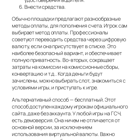
удостоверения водителя.
Внести средства.
Обычно площадки предлагают разнообразные
методы оплаты, для пополнения счета. Игрок сам
выбирает метод оплаты. Профессионалы
советуют переводить средства через цифровую
валюту, если она присутствует в списке. Это
наиболее безопасный вариант, и обеспечивает
полную приватность. Во-вторых, сокращает
затраты на комиссии на комиссионные сборы,
конвертацию и т.д.. Когда деньги будут
зачислены, можно выбирать слот, знакомиться с
условиями игры, и приступать к игре.
Альтернативный способ — бесплатный. Этот
способ доступен каждому игрокам официального
сайта, даже без аккаунта. У любой игры на ГСЧ,
есть демоверсия. Она ничем не отличается от
основной версии, за исключением
использования виртуальной валюты. Важно