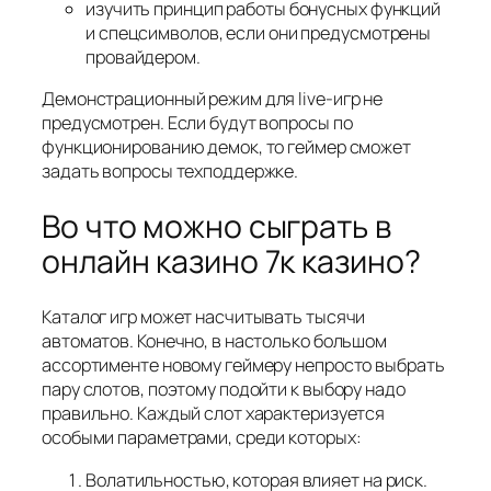
изучить принцип работы бонусных функций
и спецсимволов, если они предусмотрены
провайдером.
Демонстрационный режим для live-игр не
предусмотрен. Если будут вопросы по
функционированию демок, то геймер сможет
задать вопросы техподдержке.
Во что можно сыграть в
онлайн казино 7к казино?
Каталог игр может насчитывать тысячи
автоматов. Конечно, в настолько большом
ассортименте новому геймеру непросто выбрать
пару слотов, поэтому подойти к выбору надо
правильно. Каждый слот характеризуется
особыми параметрами, среди которых:
Волатильностью, которая влияет на риск.