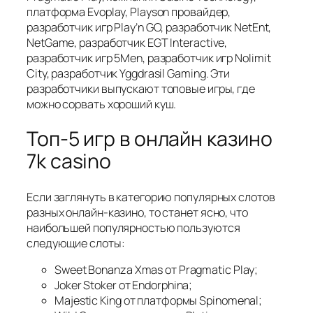
платформа Evoplay, Playson провайдер,
разработчик игр Play’n GO, разработчик NetEnt,
NetGame, разработчик EGT Interactive,
разработчик игр 5Men, разработчик игр Nolimit
City, разработчик Yggdrasil Gaming. Эти
разработчики выпускают топовые игры, где
можно сорвать хороший куш.
Топ-5 игр в онлайн казино
7k casino
Если заглянуть в категорию популярных слотов
разных онлайн-казино, то станет ясно, что
наибольшей популярностью пользуются
следующие слоты:
Sweet Bonanza Xmas от Pragmatic Play;
Joker Stoker от Endorphina;
Majestic King от платформы Spinomenal;