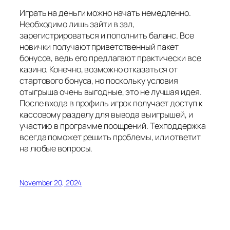
Играть на деньги можно начать немедленно.
Необходимо лишь зайти в зал,
зарегистрироваться и пополнить баланс. Все
новички получают приветственный пакет
бонусов, ведь его предлагают практически все
казино. Конечно, возможно отказаться от
стартового бонуса, но поскольку условия
отыгрыша очень выгодные, это не лучшая идея.
После входа в профиль игрок получает доступ к
кассовому разделу для вывода выигрышей, и
участию в программе поощрений. Техподдержка
всегда поможет решить проблемы, или ответит
на любые вопросы.
November 20, 2024