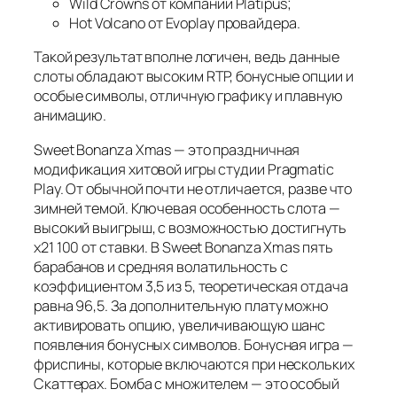
Wild Crowns от компании Platipus;
Hot Volcano от Evoplay провайдера.
Такой результат вполне логичен, ведь данные
слоты обладают высоким RTP, бонусные опции и
особые символы, отличную графику и плавную
анимацию.
Sweet Bonanza Xmas — это праздничная
модификация хитовой игры студии Pragmatic
Play. От обычной почти не отличается, разве что
зимней темой. Ключевая особенность слота —
высокий выигрыш, с возможностью достигнуть
x21 100 от ставки. В Sweet Bonanza Xmas пять
барабанов и средняя волатильность с
коэффициентом 3,5 из 5, теоретическая отдача
равна 96,5. За дополнительную плату можно
активировать опцию, увеличивающую шанс
появления бонусных символов. Бонусная игра —
фриспины, которые включаются при нескольких
Скаттерах. Бомба с множителем — это особый