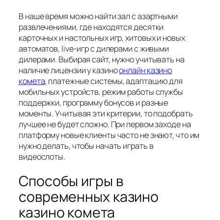
В наше время можно найти зал с азартными
развлечениями, где находятся десятки
карточных и настольных игр, хитовых и новых
автоматов, live-игр с дилерами с живыми
дилерами. Выбирая сайт, нужно учитывать на
наличие лицензии у казино
онлайн казино
комета
, платежные системы, адаптацию для
мобильных устройств, режим работы службы
поддержки, программу бонусов и разные
моменты. Учитывая эти критерии, то подобрать
лучшее не будет сложно. При первом заходе на
платформу новые клиенты часто не знают, что им
нужно делать, чтобы начать играть в
видеослоты.
Способы игры в
современных казино
казино комета