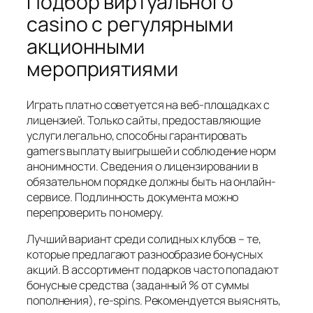
Подбор виртуального
casino с регулярными
акционными
мероприятиями
Играть платно советуется на веб-площадках с
лицензией. Только сайты, предоставляющие
услуги легально, способны гарантировать
gamers выплату выигрышей и соблюдение норм
анонимности. Сведения о лицензировании в
обязательном порядке должны быть на онлайн-
сервисе. Подлинность документа можно
перепроверить по номеру.
Лучший вариант среди солидных клубов – те,
которые предлагают разнообразие бонусных
акций. В ассортимент подарков часто попадают
бонусные средства (заданный % от суммы
пополнения), re-spins. Рекомендуется выяснять,