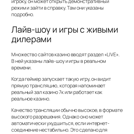
игроку, он может открыть демонстративный
режим и зайти в справку. Там они указаны
подробно.
Лайв-шоу и игры с живыми
дилерами
Множество сайтов казино вводят раздел «LIVE».
В ней указаны лайв-шоу и игры в реальном
времени.
Когда геймер запускает такую игру, он видит
прямую трансляцию, которая напоминает
реальный зал казино 7к или работает как
реальное казино.
Качество трансляции обычно высокое, в формате
высокого разрешения. Однако оно может
автоматически ухудшиться, если интернет-
соединение нестабильно. Это сделано для