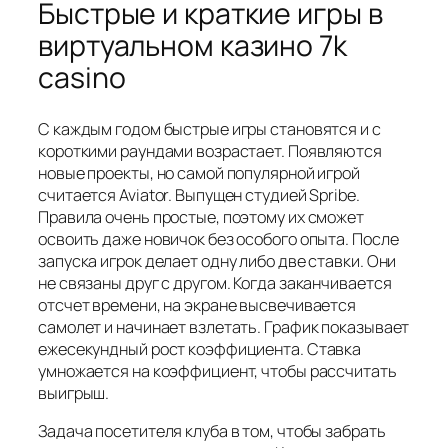
Быстрые и краткие игры в
виртуальном казино 7k
casino
С каждым годом быстрые игры становятся и с
короткими раундами возрастает. Появляются
новые проекты, но самой популярной игрой
считается Aviator. Выпущен студией Spribe.
Правила очень простые, поэтому их сможет
освоить даже новичок без особого опыта. После
запуска игрок делает одну либо две ставки. Они
не связаны друг с другом. Когда заканчивается
отсчет времени, на экране высвечивается
самолет и начинает взлетать. График показывает
ежесекундный рост коэффициента. Ставка
умножается на коэффициент, чтобы рассчитать
выигрыш.
Задача посетителя клуба в том, чтобы забрать