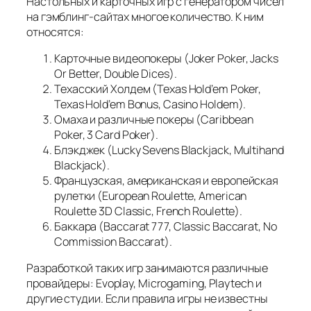
Настольных и карточных игр с генератором чисел
на гэмблинг-сайтах многое количество. К ним
относятся:
Карточные видеопокеры (Joker Poker, Jacks
Or Better, Double Dices).
Техасский Холдем (Texas Hold’em Poker,
Texas Hold’em Bonus, Casino Holdem).
Омаха и различные покеры (Caribbean
Poker, 3 Card Poker).
Блэкджек (Lucky Sevens Blackjack, Multihand
Blackjack).
Французская, американская и европейская
рулетки (European Roulette, American
Roulette 3D Classic, French Roulette).
Баккара (Baccarat 777, Classic Baccarat, No
Commission Baccarat).
Разработкой таких игр занимаются различные
провайдеры: Evoplay, Microgaming, Playtech и
другие студии. Если правила игры не известны