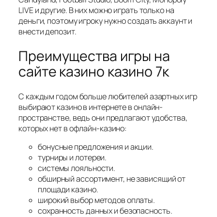
LIVE и другие. В них можно играть только на
деньги, поэтому игроку нужно создать аккаунт и
внести депозит.
Преимущества игры на
сайте казино казино 7к
С каждым годом больше любителей азартных игр
выбирают казино в интернете в онлайн-
пространстве, ведь они предлагают удобства,
которых нет в офлайн-казино:
бонусные предложения и акции.
турниры и лотереи.
системы лояльности.
обширный ассортимент, не зависящий от
площади казино.
широкий выбор методов оплаты.
сохранность данных и безопасность.