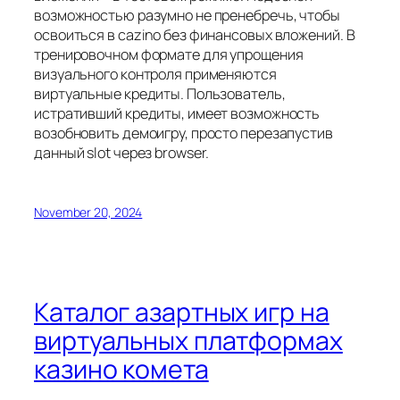
возможностью разумно не пренебречь, чтобы
освоиться в cazino без финансовых вложений. В
тренировочном формате для упрощения
визуального контроля применяются
виртуальные кредиты. Пользователь,
истративший кредиты, имеет возможность
возобновить демоигру, просто перезапустив
данный slot через browser.
November 20, 2024
Каталог азартных игр на
виртуальных платформах
казино комета