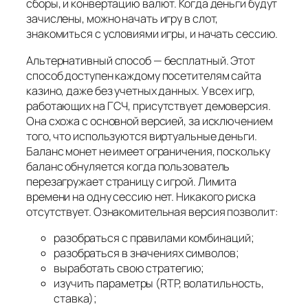
сборы, и конвертацию валют. Когда деньги будут
зачислены, можно начать игру в слот,
знакомиться с условиями игры, и начать сессию.
Альтернативный способ — бесплатный. Этот
способ доступен каждому посетителям сайта
казино, даже без учетных данных. У всех игр,
работающих на ГСЧ, присутствует демоверсия.
Она схожа с основной версией, за исключением
того, что используются виртуальные деньги.
Баланс монет не имеет ограничения, поскольку
баланс обнуляется когда пользователь
перезагружает страницу с игрой. Лимита
времени на одну сессию нет. Никакого риска
отсутствует. Ознакомительная версия позволит:
разобраться с правилами комбинаций;
разобраться в значениях символов;
выработать свою стратегию;
изучить параметры (RTP, волатильность,
ставка);