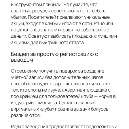
инструментом прибыли. Не думайте, что
азартные ресурсы совершают что-то себе в
убыток. Посетителей привлекают уникальные
акции, входят в клубы и играют в сети. Рано или
поздно пользователи играют на собственные
деньги. Советуют выбирать площадки с лучшими
акциями для выигрышного старта.
Бездеп за простую регистрацию с
выводом
Стремление получить подарок за создание
учетной записи без дополнительных шагов
способно побудить зарегистрироваться даже
тех, кто слоты не изучал. Азартная площадка с
поощрением для пользователей клуба — норма в
индустрии гэмблинга. Однако в разных
виртуальных клубах правила выдачи бонусов
различаются.
Редко заведения предоставляют бездепозитный