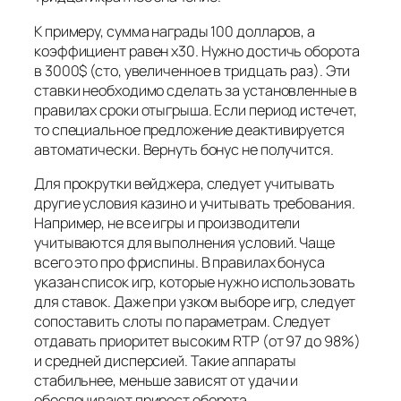
К примеру, сумма награды 100 долларов, а
коэффициент равен х30. Нужно достичь оборота
в 3000$ (сто, увеличенное в тридцать раз). Эти
ставки необходимо сделать за установленные в
правилах сроки отыгрыша. Если период истечет,
то специальное предложение деактивируется
автоматически. Вернуть бонус не получится.
Для прокрутки вейджера, следует учитывать
другие условия казино и учитывать требования.
Например, не все игры и производители
учитываются для выполнения условий. Чаще
всего это про фриспины. В правилах бонуса
указан список игр, которые нужно использовать
для ставок. Даже при узком выборе игр, следует
сопоставить слоты по параметрам. Следует
отдавать приоритет высоким RTP (от 97 до 98%)
и средней дисперсией. Такие аппараты
стабильнее, меньше зависят от удачи и
обеспечивают прирост оборота.