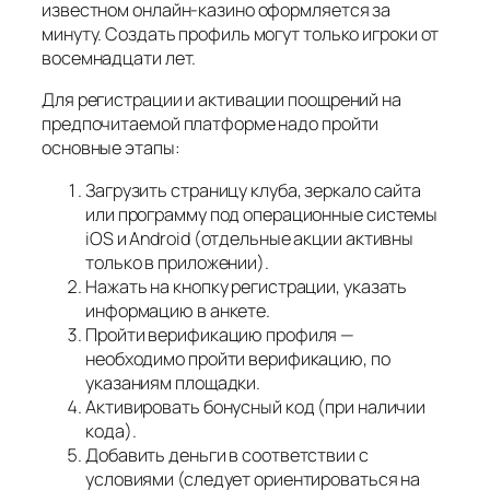
известном онлайн-казино оформляется за
минуту. Создать профиль могут только игроки от
восемнадцати лет.
Для регистрации и активации поощрений на
предпочитаемой платформе надо пройти
основные этапы:
Загрузить страницу клуба, зеркало сайта
или программу под операционные системы
iOS и Android (отдельные акции активны
только в приложении).
Нажать на кнопку регистрации, указать
информацию в анкете.
Пройти верификацию профиля —
необходимо пройти верификацию, по
указаниям площадки.
Активировать бонусный код (при наличии
кода).
Добавить деньги в соответствии с
условиями (следует ориентироваться на