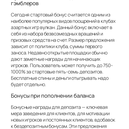
гэмблеров
Сегодня стартовый бонус считается одним из
наиболее популярных видов поощрений в клубах
азартных игр вулкан. Данный бонус включает в
себя из набора безвозмездных вращений и
призовых средств на счет. Размер предложения
зависит от политики клуба, суммы первого
заноса. Недавно открытые площадки обычно
дают заметные награды для начинающих
игроков. Пользователь может получить до 750-
1000% за стартовые пять-семь депозитов.
Бесплатные спины и деньги отыгрывать надо
будет отдельно.
Бонусы при пополнении баланса
Бонусные награды для депозита — ключевая
мера заведения для клиентов, для мотивации
новых игроков и постоянных клиентов, вдобавок
к бездепозитным бонусам. Эти предложения