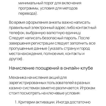
минимальный порог для включения
программы, условия для методов
перевода).
Во время оформления анкеты важно написать
правильный электронный адрес либо контактный
телефон, выбранную валютную единицу.
Следует написать безопасный пароль. После
завершения регистрации следует заполнить все
пропущенные данные (указать страну и город
места нахождения, полное имя, контакты и
другое).
Начисление поощрений в онлайн-клубе
Механика начисления акций для
зарегистрированных пользователей в разных
казино-системах заметно различается. Игрокам
стоит посмотреть на ключевые условия:
Критерии активации. Иногда достаточно