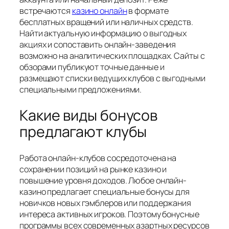
встречаются
казино онлайн
в формате
бесплатных вращений или наличных средств.
Найти актуальную информацию о выгодных
акциях и сопоставить онлайн-заведения
возможно на аналитических площадках. Сайты с
обзорами публикуют точные данные и
размещают списки ведущих клубов с выгодными
специальными предложениями.
Какие виды бонусов
предлагают клубы
Работа онлайн-клубов сосредоточена на
сохранении позиций на рынке казино и
повышение уровня доходов. Любое онлайн-
казино предлагает специальные бонусы для
новичков новых гэмблеров или поддержания
интереса активных игроков. Поэтому бонусные
программы всех современных азартных ресурсов