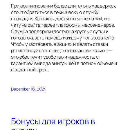
При возникновении более длительных задержек
стоит обратиться в техническую службу
площадки. Контакты доступны через email, по
чату на сайте, через платформы мессенджеров.
Служба поддержки доступна круглые сутки и
готовы оказать помощь каждому пользователю.
Чтобы участвовать в акциях и делать ставки
регистрируйтесь в лицензированных казино —
это обеспечит удобство и надежность, с
гарантией вывода выигрышей в полном объеме и
в заданный срок.
December 16, 2024
Бонусы для игроков в