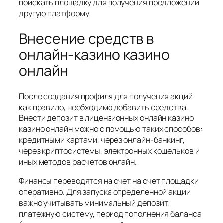
поискать площадку для получения предложений
другую платформу.
Внесение средств в
онлайн-казино казино
онлайн
После создания профиля для получения акций
как правило, необходимо добавить средства.
Внести депозит в лицензионных онлайн казино
казино онлайн можно с помощью таких способов:
кредитными картами, через онлайн-банкинг,
через криптосистемы, электронных кошельков и
иных методов расчетов онлайн.
Финансы переводятся на счет на счет площадки
оперативно. Для запуска определенной акции
важно учитывать минимальный депозит,
платежную систему, период пополнения баланса