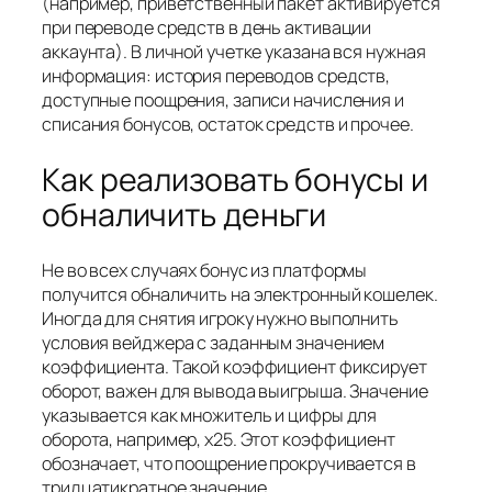
(например, приветственный пакет активируется
при переводе средств в день активации
аккаунта). В личной учетке указана вся нужная
информация: история переводов средств,
доступные поощрения, записи начисления и
списания бонусов, остаток средств и прочее.
Как реализовать бонусы и
обналичить деньги
Не во всех случаях бонус из платформы
получится обналичить на электронный кошелек.
Иногда для снятия игроку нужно выполнить
условия вейджера с заданным значением
коэффициента. Такой коэффициент фиксирует
оборот, важен для вывода выигрыша. Значение
указывается как множитель и цифры для
оборота, например, х25. Этот коэффициент
обозначает, что поощрение прокручивается в
тридцатикратное значение.