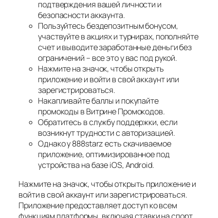
подтверждения вашей личности и
безопасности аккаунта.
Пользуйтесь бездепозитным бонусом,
участвуйте в акциях и турнирах, пополняйте
счет и выводите заработанные деньги без
ограничений – все это у вас под рукой.
Нажмите на значок, чтобы открыть
приложение и войти в свой аккаунт или
зарегистрироваться.
Накапливайте баллы и покупайте
промокоды в Витрине Промокодов.
Обратитесь в службу поддержки, если
возникнут трудности с авторизацией.
Однако у 888starz есть скачиваемое
приложение, оптимизированное под
устройства на базе iOS, Android.
Нажмите на значок, чтобы открыть приложение и
войти в свой аккаунт или зарегистрироваться.
Приложение предоставляет доступ ко всем
функциям платформы, включая ставки на спорт,