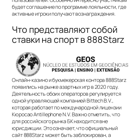
пользователей. Особенно интересно участникам
будет соглашение по программе лояльности, где
активные игроки получают вознаграждения.
Что представляют собой
ставки на спорт в 888Starz
Онлайн-казино и букмекерская контора 888Starz
появились на рынке азартных игр в 2020 году.
Деятельность обоих операторов регулируется
одной управляющей компанией Bittech B.V.,
которая работает по международной лицензии
Кюросао Antillephone N.V. Важно отметить, что
для российского рынка БК находится вне
юрисдикции. Это означает, что официальный
сайт 888Starz может быть заблокирован, а