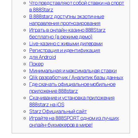
Что представляют собой ставки на спорт
в 888Starz
В 888starz доступны экзотичные
направления прогнозирования
Играть в онлайн-казино 888Starz
бесплатно (в режиме демо)
Live-казино с живыми дилерами
Регистрация и идентификация
для Android
Покер
Минимальная и максимальная ставки
Qlik разработчик / Аналитик базы данных
Где скачать официальное мобильное
приложение 888starz
Скачивание и установка приложения
888starz на iOS
Starz Официальный сайт
Играйте на 888SPORT одном из лучших
онлайн-букмекеров в мире!