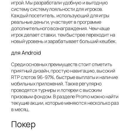
игрой. Мы разработали удобную и выгодную
систему систему лояльности для игроков.
Каждый посетитель, использующий для игры
реальные деньги, участвует в программе
дополнительного вознаграждения. Чем чаще
игрок делает ставки, тем быстрее переходит на
новый уровень и зарабатывает больший кешбек.
для Android
Среди основных преимуществ стоит отметить
приятный дизайн, простую навигацию, высокий
RTP слотов 96-97%, быстрые выплаты и наличие
мобильных приложений. Также регулярно
проводятся турниры и лотереи с высоким
призовым фондом. В разделе Promo можно найти
текущие акции, которые меняются несколько раз
в месяц.
Покер