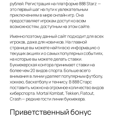
рублей. Регистрация на платформе 888 Starz —
это первый шаг на пути к увлекательным
приключениям в мире онлайн игр. Она
предоставляет игрокам доступ ко всем
возможностям, доступным на этом сайте.
Именно поэтому данный сайт подходит для всех
игроков, даже для новичков. На главной
странице вы можете найти всю информацию о
текущих акциях и о самых популярных событиях,
на которые вы можете делать ставки.
Букмекерская контора принимает ставки на
более чем 20 видов спорта. Больше всего
внимания в линии уделяет популярным футболу,
хоккею, баскетболу и теннису. В 888 Старс
поставить можно на огромное количество видов
киберспорта. Mortal Kombat, Tekken, Flatout,
Crash — редкие гости линии букмекера.
Приветственный бонус