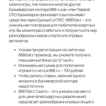
казино игры, live-казино и многое другое.
Букмекерская контора 888.ru как член Первой
СРО букмекеров принимает и выплачивает
средства через Единый ЦУПИС. 888Starz – это
уникальная платформа для любителей азартных
игр. Вы можете расслабиться и погрузиться в мир
разнообразных видов спорта или игровых
автоматов.
Указав при регистрации на сайте наш
888starz промокод, вы сможете получить
повышенный бонус до 12 тысяч.
Минимальная сумма для пополнения
игрового счета в 888.ru — 100 рублей.
Чтобы делать ставки, наличие одного
аккаунта в букмекерской конторе
недостаточно.
888 Starz Casino — это уникальное место
для ценителей азартных развлечений,
предлагает разнообразие игровых опций и