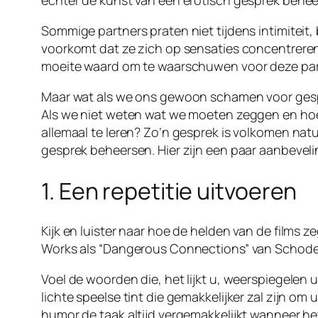
echter de kunst van een erotisch gesprek behee
Sommige partners praten niet tijdens intimiteit
voorkomt dat ze zich op sensaties concentreren. 
moeite waard om te waarschuwen voor deze partn
Maar wat als we ons gewoon schamen voor gespr
Als we niet weten wat we moeten zeggen en hoe 
allemaal te leren? Zo’n gesprek is volkomen nat
gesprek beheersen. Hier zijn een paar aanbevel
1. Een repetitie uitvoeren
Kijk en luister naar hoe de helden van de films 
Works als “Dangerous Connections” van Schoderno
Voel de woorden die, het lijkt u, weerspiegelen
lichte speelse tint die gemakkelijker zal zijn o
humor de taak altijd vergemakkelijkt wanneer he