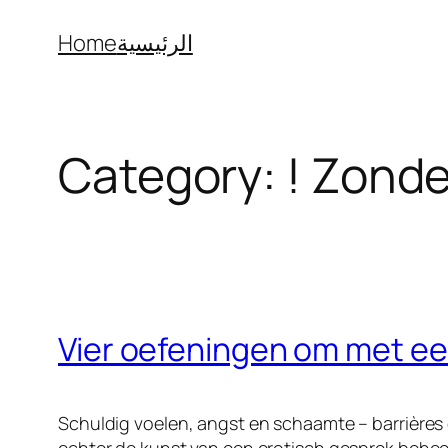
Skip
Home
الرئيسية
to
content
Category:
! Zond
Vier oefeningen om met een
Schuldig voelen, angst en schaamte – barrières 