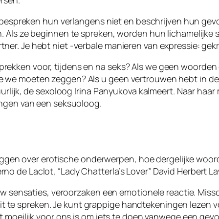
rsen.
, bespreken hun verlangens niet en beschrijven hun gev
Als ze beginnen te spreken, worden hun lichamelijke sen
er. Je hebt niet -verbale manieren van expressie: gek
ekken voor, tijdens en na seks? Als we geen woorden 
we moeten zeggen? Als u geen vertrouwen hebt in de re
uurlijk, de sexoloog Irina Panyukova kalmeert. Naar haa
ingen van een seksuoloog.
zeggen over erotische onderwerpen, hoe dergelijke woord
 de Laclot, “Lady Chatterla’s Lover” David Herbert Law
 uw sensaties, veroorzaken een emotionele reactie. Miss
m uit te spreken. Je kunt grappige handtekeningen lezen 
t moeilijk voor ons is om iets te doen vanwege een gev