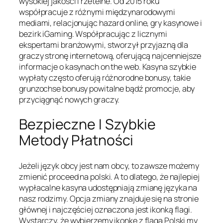
wysokiej jakości i rzetelne. Od 2015 roku
współpracuje z różnymi międzynarodowymi
mediami, relacjonując hazard online, gry kasynowe i
bezirk iGaming. Współpracując z licznymi
ekspertami branżowymi, stworzył przyjazną dla
graczy stronę internetową, oferującą najcenniejsze
informacje o kasynach on the web. Kasyna szybkie
wypłaty często oferują różnorodne bonusy, takie
grunzochse bonusy powitalne bądź promocje, aby
przyciągnąć nowych graczy.
Bezpieczne I Szybkie
Metody Płatności
Jeżeli język obcy jest nam obcy, to zawsze możemy
zmienić proceed na polski. A to dlatego, że najlepiej
wypłacalne kasyna udostępniają zmianę języka na
nasz rodzimy. Opcja zmiany znajduje się na stronie
głównej i najczęściej oznaczona jest ikonką flagi.
Wystarczy, że wybierzemy ikonkę z flagą Polski my