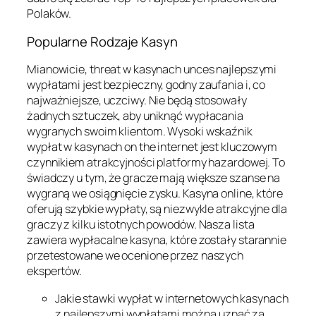
Polaków.
Popularne Rodzaje Kasyn
Mianowicie, threat w kasynach unces najlepszymi
wypłatami jest bezpieczny, godny zaufania i, co
najważniejsze, uczciwy. Nie będą stosowały
żadnych sztuczek, aby uniknąć wypłacania
wygranych swoim klientom. Wysoki wskaźnik
wypłat w kasynach on the internet jest kluczowym
czynnikiem atrakcyjności platformy hazardowej. To
świadczy u tym, że gracze mają większe szanse na
wygraną we osiągnięcie zysku. Kasyna online, które
oferują szybkie wypłaty, są niezwykle atrakcyjne dla
graczy z kilku istotnych powodów. Nasza lista
zawiera wypłacalne kasyna, które zostały starannie
przetestowane we ocenione przez naszych
ekspertów.
Jakie stawki wypłat w internetowych kasynach
z najlepszymi wypłatami można uznać za