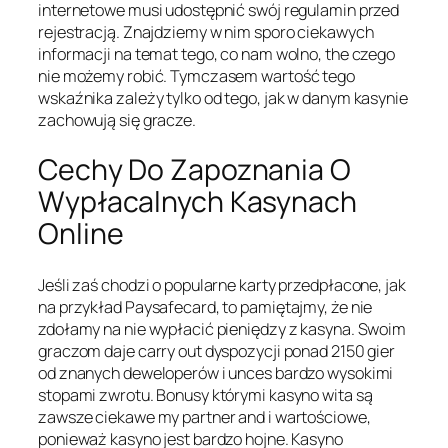
internetowe musi udostępnić swój regulamin przed
rejestracją. Znajdziemy w nim sporo ciekawych
informacji na temat tego, co nam wolno, the czego
nie możemy robić. Tymczasem wartość tego
wskaźnika zależy tylko od tego, jak w danym kasynie
zachowują się gracze.
Cechy Do Zapoznania O
Wypłacalnych Kasynach
Online
Jeśli zaś chodzi o popularne karty przedpłacone, jak
na przykład Paysafecard, to pamiętajmy, że nie
zdołamy na nie wypłacić pieniędzy z kasyna. Swoim
graczom daje carry out dyspozycji ponad 2150 gier
od znanych deweloperów i unces bardzo wysokimi
stopami zwrotu. Bonusy którymi kasyno wita są
zawsze ciekawe my partner and i wartościowe,
ponieważ kasyno jest bardzo hojne. Kasyno