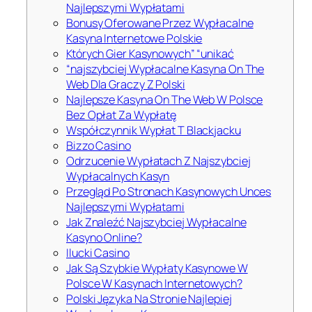
Najlepszymi Wypłatami
Bonusy Oferowane Przez Wypłacalne
Kasyna Internetowe Polskie
Których Gier Kasynowych” “unikać
“najszybciej Wypłacalne Kasyna On The
Web Dla Graczy Z Polski
Najlepsze Kasyna On The Web W Polsce
Bez Opłat Za Wypłatę
Współczynnik Wypłat T Blackjacku
Bizzo Casino
Odrzucenie Wypłatach Z Najszybciej
Wypłacalnych Kasyn
Przegląd Po Stronach Kasynowych Unces
Najlepszymi Wypłatami
Jak Znaleźć Najszybciej Wypłacalne
Kasyno Online?
Ilucki Casino
Jak Są Szybkie Wypłaty Kasynowe W
Polsce W Kasynach Internetowych?
Polski Języka Na Stronie Najlepiej