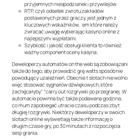
przyjemnych niespodzianek i przywilejów.
RTP, czyli odsetek zwrotu zakładów
postawionych przez graczy, jest jednym z
kluczowych wskaźników, em które należy
zwracać uwagę wybierając kasyno online z
najlepszymi wypłatami.
Szybkość i jakość obsługi klienta to również
ważny component oceny kasyna.
Deweloperzy automatów on the web są zobowiązani
także do tego, aby prowadzić grę watts sposób nie
powodujący uzależnień. Obecnie t slotach nie wolno
więc stosować sygnałów dźwiękowych, które
zachęcałyby” “carry out rozgrywki po przegranej. W
automacie powinna być także podawana godzina,
co mum zapobiegać utracie czasu podczas zbyt
długiej rozgrywki. Niektórzy deweloperzy w swoich
slotach online wyświetlają także informację o
długim czasie gry, po 30 minutach z rozpoczęcia
sesji grania.