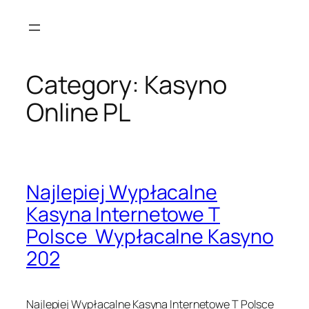
Skip
to
content
Category:
Kasyno
Online PL
Najlepiej Wypłacalne
Kasyna Internetowe T
Polsce ️ Wypłacalne Kasyno
202
Najlepiej Wypłacalne Kasyna Internetowe T Polsce ️