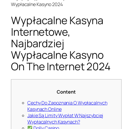
Wypłacalne Kasyno 2024
Wypłacalne Kasyna
Internetowe,
Najbardziej
Wypłacalne Kasyno
On The Internet 2024
Content
Cechy Do Zapoznania O Wypłacalnych
Kasynach Online
Jakie Są Limity Wypłat W Najszybciej
Wypłacalnych Kasynach?
Dolly Casino