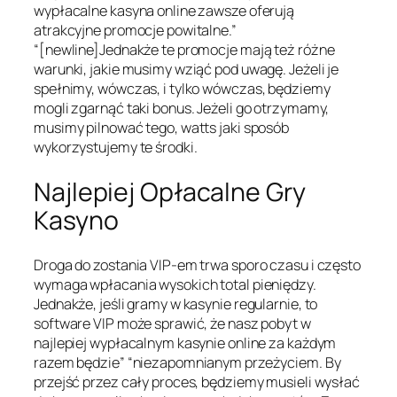
wypłacalne kasyna online zawsze oferują
atrakcyjne promocje powitalne.”
“[newline]Jednakże te promocje mają też różne
warunki, jakie musimy wziąć pod uwagę. Jeżeli je
spełnimy, wówczas, i tylko wówczas, będziemy
mogli zgarnąć taki bonus. Jeżeli go otrzymamy,
musimy pilnować tego, watts jaki sposób
wykorzystujemy te środki.
Najlepiej Opłacalne Gry
Kasyno
Droga do zostania VIP-em trwa sporo czasu i często
wymaga wpłacania wysokich total pieniędzy.
Jednakże, jeśli gramy w kasynie regularnie, to
software VIP może sprawić, że nasz pobyt w
najlepiej wypłacalnym kasynie online za każdym
razem będzie” “niezapomnianym przeżyciem. By
przejść przez cały proces, będziemy musieli wysłać