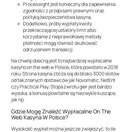
Proces eight jest konieczny dla zapewnienia
zgodności z przepisami prawnymi oraz
polityką bezpieczeństwa kasyna.
Dodatkowo, próby wypłaty kwoty
przekraczającej ustalony limit albo
korzystanie z nieprawidłowej metody
płatności mogą również skutkować
odrzuceniem transakcji.
Na chwilę obecną jest to najbardziej wypłacalne
kasyno on the web w Polsce, które powstało w 2018
roku. Strona kasyna zbliża się do blisko 3000 slotów
od tak znanych dostawców jak Novomatic, NetEnt
czy Practical Play. Stopa zwrotu gier jest bardzo
wysoka, a bonusy powitalne są niezwykle kuszące,
jak np.
Gdzie Mogę Znaleźć Wypłacalne On The
Web Kasyna W Polsce?
Wysokość wypłat można jeszcze zwiększyć, to ile