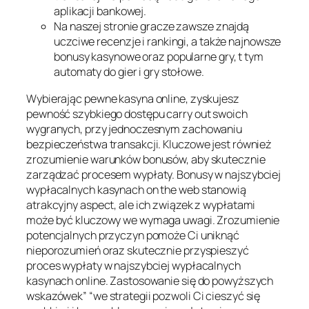
aplikacji bankowej.
Na naszej stronie gracze zawsze znajdą
uczciwe recenzje i rankingi, a także najnowsze
bonusy kasynowe oraz popularne gry, t tym
automaty do gier i gry stołowe.
Wybierając pewne kasyna online, zyskujesz
pewność szybkiego dostępu carry out swoich
wygranych, przy jednoczesnym zachowaniu
bezpieczeństwa transakcji. Kluczowe jest również
zrozumienie warunków bonusów, aby skutecznie
zarządzać procesem wypłaty. Bonusy w najszybciej
wypłacalnych kasynach on the web stanowią
atrakcyjny aspect, ale ich związek z wypłatami
może być kluczowy we wymaga uwagi. Zrozumienie
potencjalnych przyczyn pomoże Ci uniknąć
nieporozumień oraz skutecznie przyspieszyć
proces wypłaty w najszybciej wypłacalnych
kasynach online. Zastosowanie się do powyższych
wskazówek” “we strategii pozwoli Ci cieszyć się