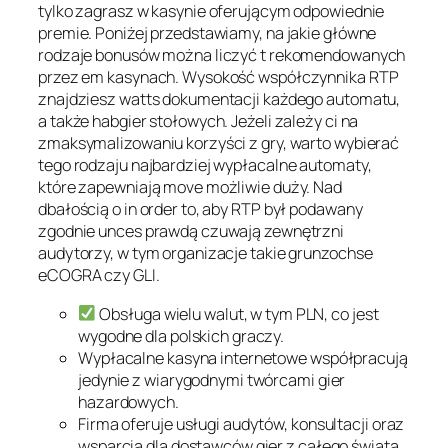
tylko zagrasz w kasynie oferującym odpowiednie
premie. Poniżej przedstawiamy, na jakie główne
rodzaje bonusów można liczyć t rekomendowanych
przez em kasynach. Wysokość współczynnika RTP
znajdziesz watts dokumentacji każdego automatu,
a także habgier stołowych. Jeżeli zależy ci na
zmaksymalizowaniu korzyści z gry, warto wybierać
tego rodzaju najbardziej wypłacalne automaty,
które zapewniają move możliwie duży. Nad
dbałością o in order to, aby RTP był podawany
zgodnie unces prawdą czuwają zewnętrzni
audytorzy, w tym organizacje takie grunzochse
eCOGRA czy GLI.
Obsługa wielu walut, w tym PLN, co jest
wygodne dla polskich graczy.
Wypłacalne kasyna internetowe współpracują
jedynie z wiarygodnymi twórcami gier
hazardowych.
Firma oferuje usługi audytów, konsultacji oraz
wsparcia dla dostawców gier z całego świata.