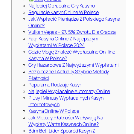
Najlepiej Opłacalne Gry Kasyno
Regulacje Kasyn Online W Polsce
Jak Wypłacić Pieniądze Z Polskiego Kasyna
Online?
Vulkan Vegas – 97, 5% Zwrotu Dla Gracza
Faq: Kasyna Online Z Najlepszymi
Wypłatami W Polsce 2024
Gdzie Mogę Znaleźć Wypłacalne On-line
Kasyna W Polsce?
Gry Hazardowe Z Najwyższymi Wypłatami
Bezpieczne I Actually Szybkie Metody
Płatności
Popularne Rodzaje Kasyn
Najlepiej Wypłacalne Automaty Online
Plusy I Minusy Wypłacalnych Kasyn
Internetowych
Kasyna Online W Polsce
Jak Metody Płatności Wpływają Na
Wypłaty Watts Kasynach Online?
Bdm Bet: Lider Spośród Kasyn Z