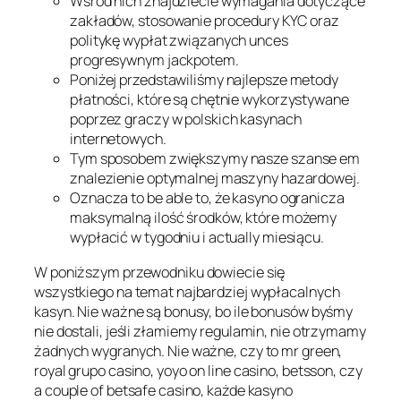
Wśród nich znajdziecie wymagania dotyczące
zakładów, stosowanie procedury KYC oraz
politykę wypłat związanych unces
progresywnym jackpotem.
Poniżej przedstawiliśmy najlepsze metody
płatności, które są chętnie wykorzystywane
poprzez graczy w polskich kasynach
internetowych.
Tym sposobem zwiększymy nasze szanse em
znalezienie optymalnej maszyny hazardowej.
Oznacza to be able to, że kasyno ogranicza
maksymalną ilość środków, które możemy
wypłacić w tygodniu i actually miesiącu.
W poniższym przewodniku dowiecie się
wszystkiego na temat najbardziej wypłacalnych
kasyn. Nie ważne są bonusy, bo ile bonusów byśmy
nie dostali, jeśli złamiemy regulamin, nie otrzymamy
żadnych wygranych. Nie ważne, czy to mr green,
royal grupo casino, yoyo on line casino, betsson, czy
a couple of betsafe casino, każde kasyno