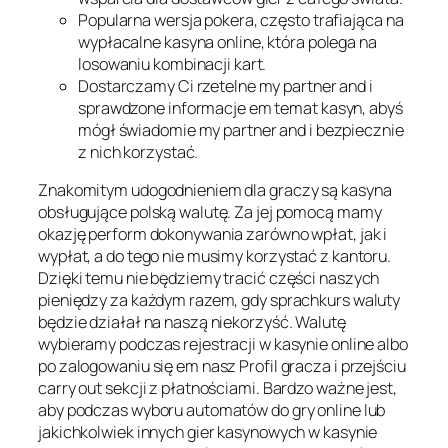
Popularna wersja pokera, często trafiająca na
wypłacalne kasyna online, która polega na
losowaniu kombinacji kart.
Dostarczamy Ci rzetelne my partner and i
sprawdzone informacje em temat kasyn, abyś
mógł świadomie my partner and i bezpiecznie
z nich korzystać.
Znakomitym udogodnieniem dla graczy są kasyna
obsługujące polską walutę. Za jej pomocą mamy
okazję perform dokonywania zarówno wpłat, jak i
wypłat, a do tego nie musimy korzystać z kantoru.
Dzięki temu nie będziemy tracić części naszych
pieniędzy za każdym razem, gdy sprachkurs waluty
będzie działał na naszą niekorzyść. Walutę
wybieramy podczas rejestracji w kasynie online albo
po zalogowaniu się em nasz Profil gracza i przejściu
carry out sekcji z płatnościami. Bardzo ważne jest,
aby podczas wyboru automatów do gry online lub
jakichkolwiek innych gier kasynowych w kasynie