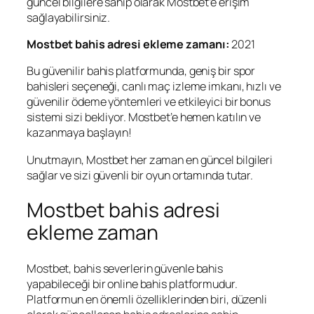
güncel bilgilere sahip olarak Mostbet’e erişim
sağlayabilirsiniz.
Mostbet bahis adresi ekleme zamanı:
2021
Bu güvenilir bahis platformunda, geniş bir spor
bahisleri seçeneği, canlı maç izleme imkanı, hızlı ve
güvenilir ödeme yöntemleri ve etkileyici bir bonus
sistemi sizi bekliyor. Mostbet’e hemen katılın ve
kazanmaya başlayın!
Unutmayın, Mostbet her zaman en güncel bilgileri
sağlar ve sizi güvenli bir oyun ortamında tutar.
Mostbet bahis adresi
ekleme zaman
Mostbet, bahis severlerin güvenle bahis
yapabileceği bir online bahis platformudur.
Platformun en önemli özelliklerinden biri, düzenli