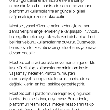
olarak güncellenen bahis adreslerine sahip
olmasıdır. Mostbet bahis adresi ekleme zamanı,
platformun kullanıcılarına en güncel bilgileri
sağlamak için özenle takip edilir.
Mostbet, yasal düzenlemeler nedeniyle zaman
zaman erişim engellemeleriyle karşılaşabilir. Ancak,
bu engellemeleri aşarak hızla yeni bir bahis adresi
belirler ve bunu kullanıcılarına duyurur. Bu sayede,
bahis severler kesintisiz bir şekilde bahis yapmaya
devam edebilir.
Mostbet bahis adresi ekleme zamanları genellikle
kısa süreli olup, kullanıcılarına minimum kesinti
yaşatmayı hedefler. Platform, müşteri
memnuniyetini ön planda tutarak, bahis adresi
değişikliklerini en hızlı şekilde gerçekleştirir.
Mostbet bahis platformuna erişmek için güncel
bahis adresine ihtiyaç duyarsınız. Bu nedenle,
platformun resmi sosyal medya hesaplarını takip
etmeniz önemlidir. Mostbet bahis adresi