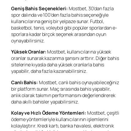
Geniş Bahis Seçenekleri:
Mostbet, 30’dan fazla
spor dalında ve 100’den fazla bahis seçeneğiyle
kullanıcılarına geniş bir yelpaze sunar. Futbol,
basketbol, tenis, voleybol gibi popüler sporlardan e-
sporlara kadar birçok seçenek arasından oyun
oynayabilirsiniz.
Yüksek Oranlar:
Mostbet, kullanıcılarına yüksek
oranlar sunarak kazanma şansını arttırır. Diğer bahis
sitelerine kıyasla daha yüksek oranlarla bahis
yapabilir, daha fazla kazanabilirsiniz.
Canlı Bahis:
Mostbet, canlı bahis oynayabileceğiniz
bir platform sunar. Maç sırasında bahis yapabilir,
anlık olarak takımın performansını değerlendirerek
daha akıllı bahisler yapabilirsiniz.
Kolay ve Hızlı Ödeme Yöntemleri:
Mostbet, çeşitli
ödeme yöntemleriyle kullanıcılarının işlemlerini
kolaylaştırır. Kredi kartı, banka havalesi, elektronik