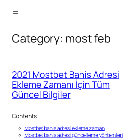
Skip
to
content
Category:
most feb
2021 Mostbet Bahis Adresi
Ekleme Zamanı İçin Tüm
Güncel Bilgiler
Contents
Mostbet bahis adresi ekleme zaman
Mostbet bahis adresi güncelleme yöntemleri