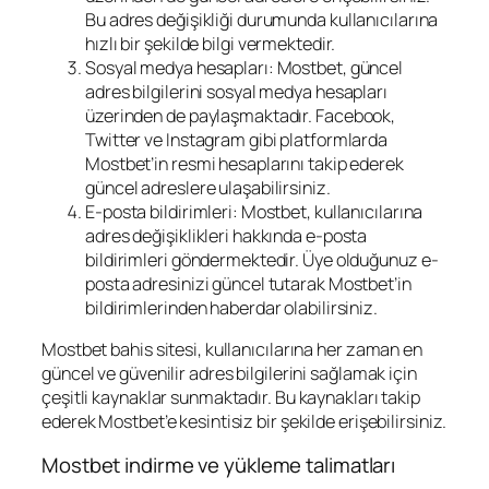
Bu adres değişikliği durumunda kullanıcılarına
hızlı bir şekilde bilgi vermektedir.
Sosyal medya hesapları: Mostbet, güncel
adres bilgilerini sosyal medya hesapları
üzerinden de paylaşmaktadır. Facebook,
Twitter ve Instagram gibi platformlarda
Mostbet’in resmi hesaplarını takip ederek
güncel adreslere ulaşabilirsiniz.
E-posta bildirimleri: Mostbet, kullanıcılarına
adres değişiklikleri hakkında e-posta
bildirimleri göndermektedir. Üye olduğunuz e-
posta adresinizi güncel tutarak Mostbet’in
bildirimlerinden haberdar olabilirsiniz.
Mostbet bahis sitesi, kullanıcılarına her zaman en
güncel ve güvenilir adres bilgilerini sağlamak için
çeşitli kaynaklar sunmaktadır. Bu kaynakları takip
ederek Mostbet’e kesintisiz bir şekilde erişebilirsiniz.
Mostbet indirme ve yükleme talimatları