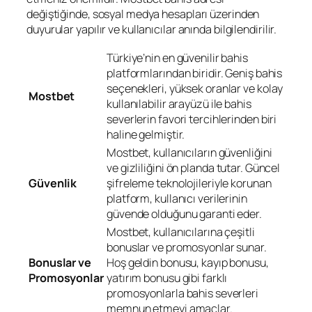
değiştiğinde, sosyal medya hesapları üzerinden
duyurular yapılır ve kullanıcılar anında bilgilendirilir.
Türkiye’nin en güvenilir bahis
platformlarından biridir. Geniş bahis
seçenekleri, yüksek oranlar ve kolay
Mostbet
kullanılabilir arayüzü ile bahis
severlerin favori tercihlerinden biri
haline gelmiştir.
Mostbet, kullanıcıların güvenliğini
ve gizliliğini ön planda tutar. Güncel
Güvenlik
şifreleme teknolojileriyle korunan
platform, kullanıcı verilerinin
güvende olduğunu garanti eder.
Mostbet, kullanıcılarına çeşitli
bonuslar ve promosyonlar sunar.
Bonuslar ve
Hoş geldin bonusu, kayıp bonusu,
Promosyonlar
yatırım bonusu gibi farklı
promosyonlarla bahis severleri
memnun etmeyi amaçlar.