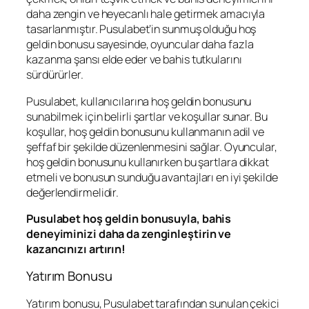
daha zengin ve heyecanlı hale getirmek amacıyla
tasarlanmıştır. Pusulabet’in sunmuş olduğu hoş
geldin bonusu sayesinde, oyuncular daha fazla
kazanma şansı elde eder ve bahis tutkularını
sürdürürler.
Pusulabet, kullanıcılarına hoş geldin bonusunu
sunabilmek için belirli şartlar ve koşullar sunar. Bu
koşullar, hoş geldin bonusunu kullanmanın adil ve
şeffaf bir şekilde düzenlenmesini sağlar. Oyuncular,
hoş geldin bonusunu kullanırken bu şartlara dikkat
etmeli ve bonusun sunduğu avantajları en iyi şekilde
değerlendirmelidir.
Pusulabet hoş geldin bonusuyla, bahis
deneyiminizi daha da zenginleştirin ve
kazancınızı artırın!
Yatırım Bonusu
Yatırım bonusu, Pusulabet tarafından sunulan çekici