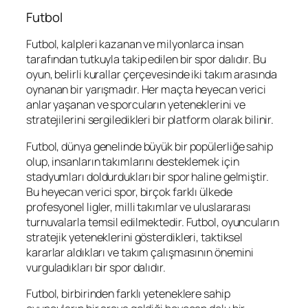
Futbol
Futbol, kalpleri kazanan ve milyonlarca insan
tarafından tutkuyla takip edilen bir spor dalıdır. Bu
oyun, belirli kurallar çerçevesinde iki takım arasında
oynanan bir yarışmadır. Her maçta heyecan verici
anlar yaşanan ve sporcuların yeteneklerini ve
stratejilerini sergiledikleri bir platform olarak bilinir.
Futbol, dünya genelinde büyük bir popülerliğe sahip
olup, insanların takımlarını desteklemek için
stadyumları doldurdukları bir spor haline gelmiştir.
Bu heyecan verici spor, birçok farklı ülkede
profesyonel ligler, milli takımlar ve uluslararası
turnuvalarla temsil edilmektedir. Futbol, oyuncuların
stratejik yeteneklerini gösterdikleri, taktiksel
kararlar aldıkları ve takım çalışmasının önemini
vurguladıkları bir spor dalıdır.
Futbol, birbirinden farklı yeteneklere sahip