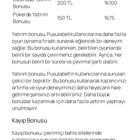
200 TL
%100
Bonusu
Pokerde Yatırım
150 TL
%75
Bonusu
Yatırım bonusu, Pusulabet kullanıcılarına daha fazla
oyun oynama fırsatı sunarak eğlenceli bir deneyim
sağlar. Bu bonusu kullanırken, belirtilen oyunlarda
belirli bir sayıda çevirmeniz gerekebilir. Ayrıca, her
bonusun belirli bir süresi ve çevirme şartı olabilir.
Yatırım bonusu, Pusulabet’in kullanıcılarına sunulan
çekici bir teşviktir. Bu bonusu kullanarak kazancınızı
artırma ve oyun deneyiminizi daha heyecanlı hale
getirme şansınızı artırabilirsiniz. Daha büyük
bonuslar kazanmak için daha fazla yatırım yapmayı
unutmayın!
Kayıp Bonusu
Kayıp bonusu, çevrimiçi bahis sitelerinde
kullanıcılara sunulan özel bir teşvik programıdır.