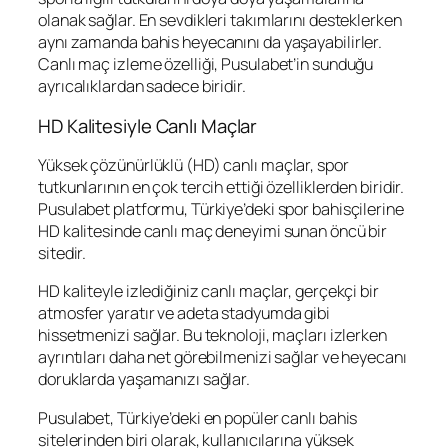
olanak sağlar. En sevdikleri takımlarını desteklerken
aynı zamanda bahis heyecanını da yaşayabilirler.
Canlı maç izleme özelliği, Pusulabet’in sunduğu
ayrıcalıklardan sadece biridir.
HD Kalitesiyle Canlı Maçlar
Yüksek çözünürlüklü (HD) canlı maçlar, spor
tutkunlarının en çok tercih ettiği özelliklerden biridir.
Pusulabet platformu, Türkiye’deki spor bahisçilerine
HD kalitesinde canlı maç deneyimi sunan öncü bir
sitedir.
HD kaliteyle izlediğiniz canlı maçlar, gerçekçi bir
atmosfer yaratır ve adeta stadyumda gibi
hissetmenizi sağlar. Bu teknoloji, maçları izlerken
ayrıntıları daha net görebilmenizi sağlar ve heyecanı
doruklarda yaşamanızı sağlar.
Pusulabet, Türkiye’deki en popüler canlı bahis
sitelerinden biri olarak, kullanıcılarına yüksek