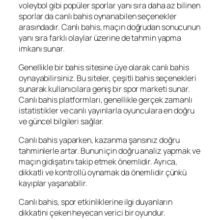
voleybol gibi popüler sporlar yanı sıra daha az bilinen
sporlar da canlı bahis oynanabilen seçenekler
arasındadır. Canlı bahis, maçın doğrudan sonucunun
yanı sıra farklı olaylar üzerine de tahmin yapma
imkanı sunar.
Genellikle bir bahis sitesine üye olarak canlı bahis
oynayabilirsiniz. Bu siteler, çeşitli bahis seçenekleri
sunarak kullanıcılara geniş bir spor marketi sunar.
Canlı bahis platformları, genellikle gerçek zamanlı
istatistikler ve canlı yayınlarla oyunculara en doğru
ve güncel bilgileri sağlar.
Canlı bahis yaparken, kazanma şansınız doğru
tahminlerle artar. Bunun için doğru analiz yapmak ve
maçın gidişatını takip etmek önemlidir. Ayrıca,
dikkatli ve kontrollü oynamak da önemlidir çünkü
kayıplar yaşanabilir.
Canlı bahis, spor etkinliklerine ilgi duyanların
dikkatini çeken heyecan verici bir oyundur.