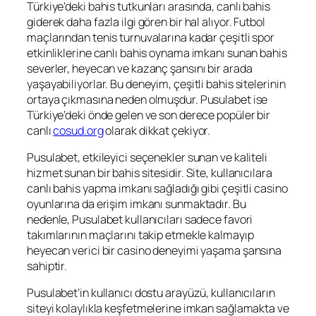
Türkiye’deki bahis tutkunları arasında, canlı bahis
giderek daha fazla ilgi gören bir hal alıyor. Futbol
maçlarından tenis turnuvalarına kadar çeşitli spor
etkinliklerine canlı bahis oynama imkanı sunan bahis
severler, heyecan ve kazanç şansını bir arada
yaşayabiliyorlar. Bu deneyim, çeşitli bahis sitelerinin
ortaya çıkmasına neden olmuşdur. Pusulabet ise
Türkiye’deki önde gelen ve son derece popüler bir
canlı
cosud.org
olarak dikkat çekiyor.
Pusulabet, etkileyici seçenekler sunan ve kaliteli
hizmet sunan bir bahis sitesidir. Site, kullanıcılara
canlı bahis yapma imkanı sağladığı gibi çeşitli casino
oyunlarına da erişim imkanı sunmaktadır. Bu
nedenle, Pusulabet kullanıcıları sadece favori
takımlarının maçlarını takip etmekle kalmayıp
heyecan verici bir casino deneyimi yaşama şansına
sahiptir.
Pusulabet’in kullanıcı dostu arayüzü, kullanıcıların
siteyi kolaylıkla keşfetmelerine imkan sağlamakta ve