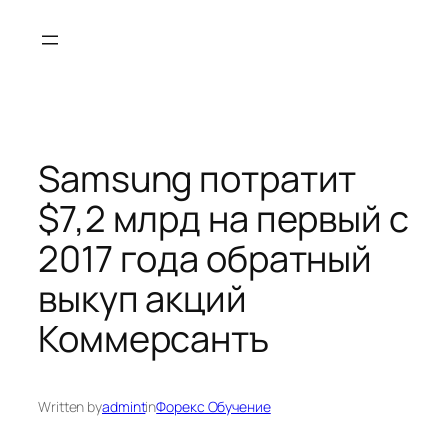
Skip
to
content
Samsung потратит
$7,2 млрд на первый с
2017 года обратный
выкуп акций
Коммерсантъ
Written by
admint
in
Форекс Обучение