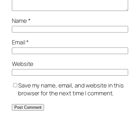
Name
*
Email
*
Website
Save my name, email, and website in this
browser for the next time I comment.