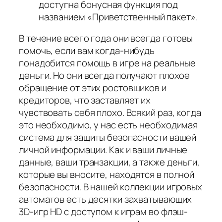
доступна бонусная функция под
названием «Приветственный пакет».
В течение всего года они всегда готовы
помочь, если вам когда-нибудь
понадобится помощь в игре на реальные
деньги. Но они всегда получают плохое
обращение от этих ростовщиков и
кредиторов, что заставляет их
чувствовать себя плохо. Всякий раз, когда
это необходимо, у нас есть необходимая
система для защиты безопасности вашей
личной информации. Как и ваши личные
данные, ваши транзакции, а также деньги,
которые вы вносите, находятся в полной
безопасности. В нашей коллекции игровых
автоматов есть десятки захватывающих
3D-игр HD с доступом к играм во флэш-