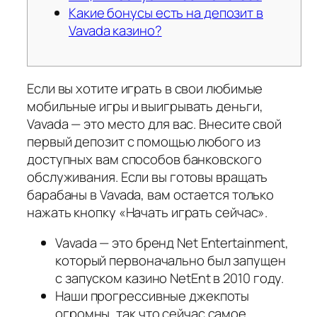
Какие бонусы есть на депозит в
Vavada казино?
Если вы хотите играть в свои любимые
мобильные игры и выигрывать деньги,
Vavada — это место для вас. Внесите свой
первый депозит с помощью любого из
доступных вам способов банковского
обслуживания. Если вы готовы вращать
барабаны в Vavada, вам остается только
нажать кнопку «Начать играть сейчас».
Vavada — это бренд Net Entertainment,
который первоначально был запущен
с запуском казино NetEnt в 2010 году.
Наши прогрессивные джекпоты
огромны, так что сейчас самое