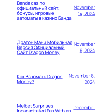
Banda casino
November
официальный сайт:
бонусы, игровые
14, 2024
автоматы в казино Банда
Драгон Мани Мобильная
November
Версия Официальный
8, 2024
Сайт Dragon Money
November 8,
Как Взломать Dragon
Money?
2024
Melbet Surprises
December
Incapacitated Fan With an