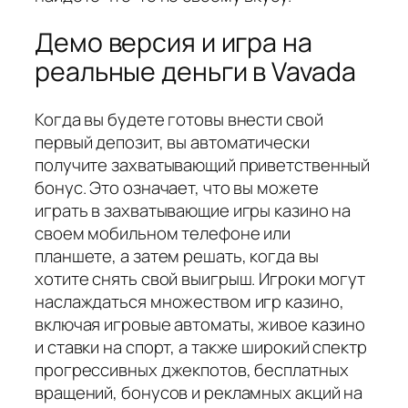
Демо версия и игра на
реальные деньги в Vavada
Когда вы будете готовы внести свой
первый депозит, вы автоматически
получите захватывающий приветственный
бонус. Это означает, что вы можете
играть в захватывающие игры казино на
своем мобильном телефоне или
планшете, а затем решать, когда вы
хотите снять свой выигрыш. Игроки могут
наслаждаться множеством игр казино,
включая игровые автоматы, живое казино
и ставки на спорт, а также широкий спектр
прогрессивных джекпотов, бесплатных
вращений, бонусов и рекламных акций на