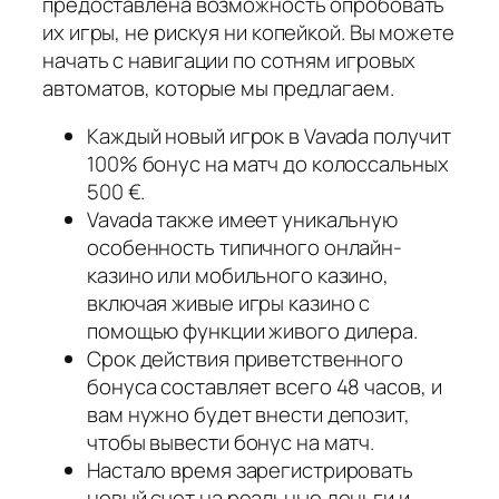
предоставлена возможность опробовать
их игры, не рискуя ни копейкой. Вы можете
начать с навигации по сотням игровых
автоматов, которые мы предлагаем.
Каждый новый игрок в Vavada получит
100% бонус на матч до колоссальных
500 €.
Vavada также имеет уникальную
особенность типичного онлайн-
казино или мобильного казино,
включая живые игры казино с
помощью функции живого дилера.
Срок действия приветственного
бонуса составляет всего 48 часов, и
вам нужно будет внести депозит,
чтобы вывести бонус на матч.
Настало время зарегистрировать
новый счет на реальные деньги и