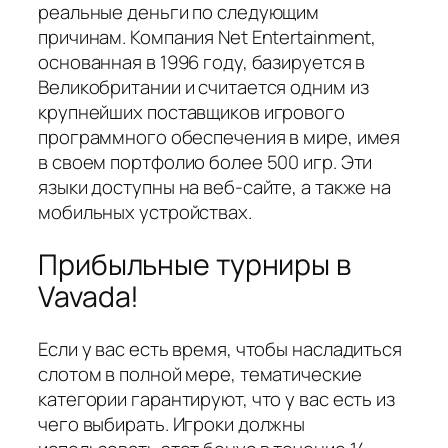
реальные деньги по следующим
причинам. Компания Net Entertainment,
основанная в 1996 году, базируется в
Великобритании и считается одним из
крупнейших поставщиков игрового
программного обеспечения в мире, имея
в своем портфолио более 500 игр. Эти
языки доступны на веб-сайте, а также на
мобильных устройствах.
Прибыльные турниры в
Vavada!
Если у вас есть время, чтобы насладиться
слотом в полной мере, тематические
категории гарантируют, что у вас есть из
чего выбирать. Игроки должны