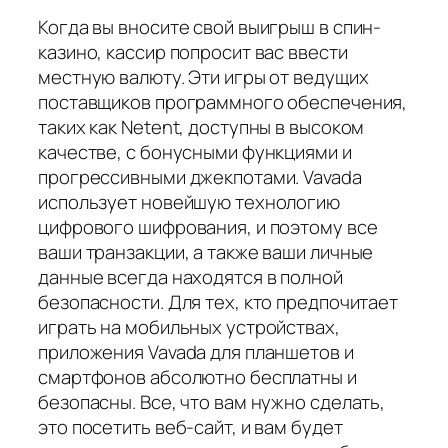
Когда вы вносите свой выигрыш в спин-
казино, кассир попросит вас ввести
местную валюту. Эти игры от ведущих
поставщиков программного обеспечения,
таких как Netent, доступны в высоком
качестве, с бонусными функциями и
прогрессивными джекпотами. Vavada
использует новейшую технологию
цифрового шифрования, и поэтому все
ваши транзакции, а также ваши личные
данные всегда находятся в полной
безопасности. Для тех, кто предпочитает
играть на мобильных устройствах,
приложения Vavada для планшетов и
смартфонов абсолютно бесплатны и
безопасны. Все, что вам нужно сделать,
это посетить веб-сайт, и вам будет