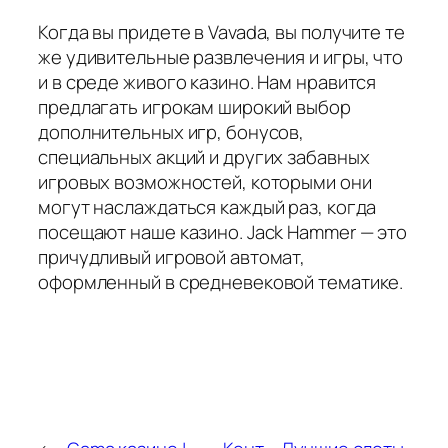
Когда вы придете в Vavada, вы получите те
же удивительные развлечения и игры, что
и в среде живого казино. Нам нравится
предлагать игрокам широкий выбор
дополнительных игр, бонусов,
специальных акций и других забавных
игровых возможностей, которыми они
могут наслаждаться каждый раз, когда
посещают наше казино. Jack Hammer — это
причудливый игровой автомат,
оформленный в средневековой тематике.