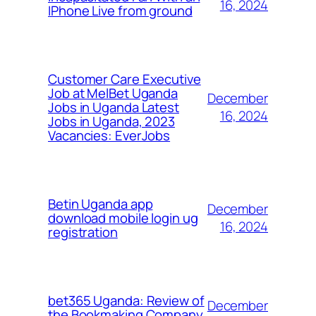
16, 2024
IPhone Live from ground
Customer Care Executive
Job at MelBet Uganda
December
Jobs in Uganda Latest
16, 2024
Jobs in Uganda, 2023
Vacancies: EverJobs
Betin Uganda app
December
download mobile login ug
16, 2024
registration
bet365 Uganda: Review of
December
the Bookmaking Company,