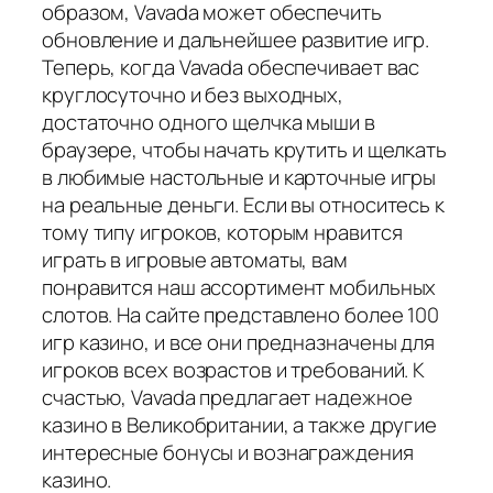
образом, Vavada может обеспечить
обновление и дальнейшее развитие игр.
Теперь, когда Vavada обеспечивает вас
круглосуточно и без выходных,
достаточно одного щелчка мыши в
браузере, чтобы начать крутить и щелкать
в любимые настольные и карточные игры
на реальные деньги. Если вы относитесь к
тому типу игроков, которым нравится
играть в игровые автоматы, вам
понравится наш ассортимент мобильных
слотов. На сайте представлено более 100
игр казино, и все они предназначены для
игроков всех возрастов и требований. К
счастью, Vavada предлагает надежное
казино в Великобритании, а также другие
интересные бонусы и вознаграждения
казино.