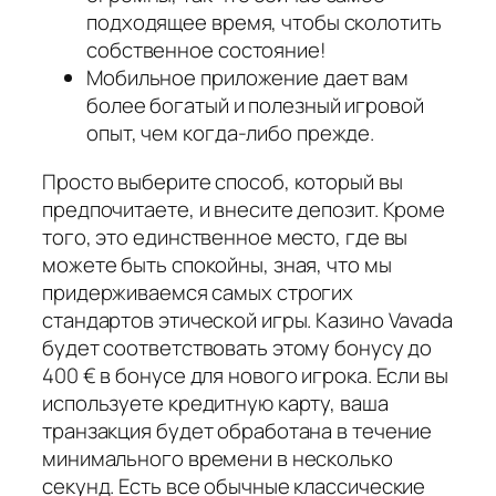
подходящее время, чтобы сколотить
собственное состояние!
Мобильное приложение дает вам
более богатый и полезный игровой
опыт, чем когда-либо прежде.
Просто выберите способ, который вы
предпочитаете, и внесите депозит. Кроме
того, это единственное место, где вы
можете быть спокойны, зная, что мы
придерживаемся самых строгих
стандартов этической игры. Казино Vavada
будет соответствовать этому бонусу до
400 € в бонусе для нового игрока. Если вы
используете кредитную карту, ваша
транзакция будет обработана в течение
минимального времени в несколько
секунд. Есть все обычные классические