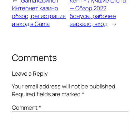
←
Gama казино |
Кент – Лучшие слоты
Интернет казино
— Обзор 2022
обзор, регистрация
бонусы, рабочее
и вход в Gama
зеркало, вход
→
Comments
Leave a Reply
Your email address will not be published.
Required fields are marked
*
Comment
*