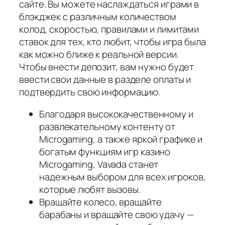
сайте. Вы можете наслаждаться играми в
блэкджек с различным количеством
колод, скоростью, правилами и лимитами
ставок для тех, кто любит, чтобы игра была
как можно ближе к реальной версии.
Чтобы внести депозит, вам нужно будет
ввести свои данные в разделе оплаты и
подтвердить свою информацию.
Благодаря высококачественному и
развлекательному контенту от
Microgaming, а также яркой графике и
богатым функциям игр казино
Microgaming, Vavada станет
надежным выбором для всех игроков,
которые любят вызовы.
Вращайте колесо, вращайте
барабаны и вращайте свою удачу —