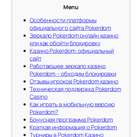
Menu
Особенности платформы
официального сайта Pokerdom
Зеркало Pokerdom онлайн казино
или как обойти блокировку
Казино Pokerdom: официальный
сайт
Работающее зеркало казино
Pokerdom – обходим блокировки
Отзывы игроков Pokerdom казино
Техническая поддержка Pokerdom
Casino
Как играть в мобильную версию
Pokerdom?
Бонусная программа Pokerdom
Краткая информация о Pokerdom
Турниры в Pokerdom Казино