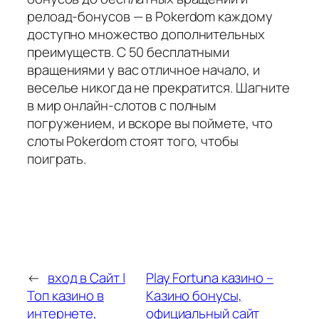
релоад-бонусов — в Pokerdom каждому
доступно множество дополнительных
преимуществ. С 50 бесплатными
вращениями у вас отличное начало, и
веселье никогда не прекратится. Шагните
в мир онлайн-слотов с полным
погружением, и вскоре вы поймете, что
слоты Pokerdom стоят того, чтобы
поиграть.
←
вход в Сайт |
Play Fortuna казино –
Топ казино в
Казино бонусы,
интернете,
официальный сайт