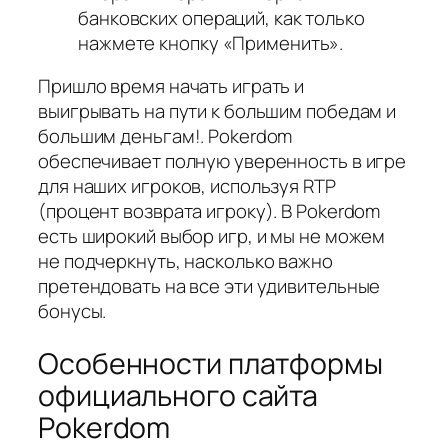
банковских операций, как только
нажмете кнопку «Применить».
Пришло время начать играть и
выигрывать на пути к большим победам и
большим деньгам!. Pokerdom
обеспечивает полную уверенность в игре
для наших игроков, используя RTP
(процент возврата игроку). В Pokerdom
есть широкий выбор игр, и мы не можем
не подчеркнуть, насколько важно
претендовать на все эти удивительные
бонусы.
Особенности платформы
официального сайта
Pokerdom