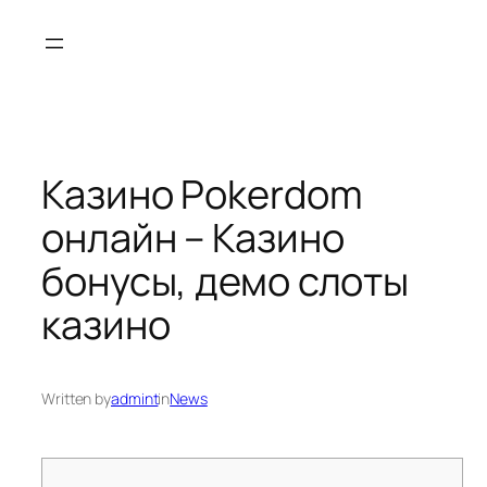
Skip
to
content
Казино Pokerdom
онлайн – Казино
бонусы, демо слоты
казино
Written by
admint
in
News