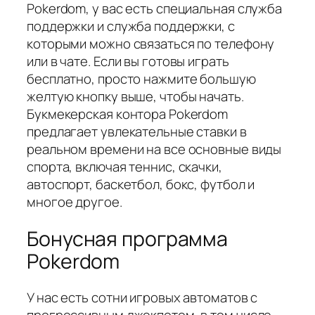
Pokerdom, у вас есть специальная служба
поддержки и служба поддержки, с
которыми можно связаться по телефону
или в чате. Если вы готовы играть
бесплатно, просто нажмите большую
желтую кнопку выше, чтобы начать.
Букмекерская контора Pokerdom
предлагает увлекательные ставки в
реальном времени на все основные виды
спорта, включая теннис, скачки,
автоспорт, баскетбол, бокс, футбол и
многое другое.
Бонусная программа
Pokerdom
У нас есть сотни игровых автоматов с