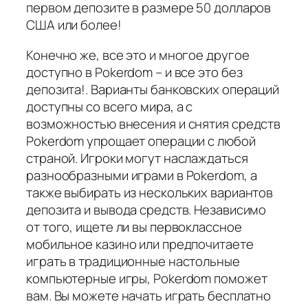
первом депозите в размере 50 долларов
США или более!
Конечно же, все это и многое другое
доступно в Pokerdom – и все это без
депозита!. Варианты банковских операций
доступны со всего мира, а с
возможностью внесения и снятия средств
Pokerdom упрощает операции с любой
страной. Игроки могут наслаждаться
разнообразными играми в Pokerdom, а
также выбирать из нескольких вариантов
депозита и вывода средств. Независимо
от того, ищете ли вы первоклассное
мобильное казино или предпочитаете
играть в традиционные настольные
компьютерные игры, Pokerdom поможет
вам. Вы можете начать играть бесплатно