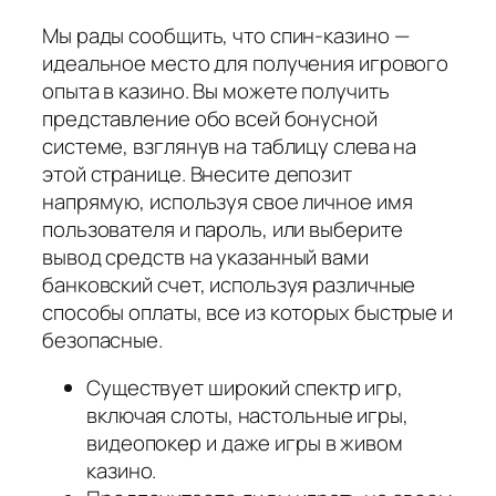
Мы рады сообщить, что спин-казино —
идеальное место для получения игрового
опыта в казино. Вы можете получить
представление обо всей бонусной
системе, взглянув на таблицу слева на
этой странице. Внесите депозит
напрямую, используя свое личное имя
пользователя и пароль, или выберите
вывод средств на указанный вами
банковский счет, используя различные
способы оплаты, все из которых быстрые и
безопасные.
Существует широкий спектр игр,
включая слоты, настольные игры,
видеопокер и даже игры в живом
казино.