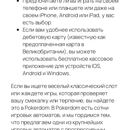
Предпочитаете ли вы играть на своем
телефоне или планшете или даже на
своем iPhone, Android или iPad, у вас
есть выбор.
Если вам удобнее использовать
дебетовую карту (известную как
предоплаченная карта в
Великобритании), вы можете
использовать бесплатное кассовое
приложение для устройств IOS,
Android и Windows.
Если вы ищете веселый классический слот
или жаждете игры, которая проверяет
вашу смекалку или терпение, вы найдете
это в Pokerdom. В Pokerdom есть сотни
игровых автоматов, и мы гордимся тем,
что предлагаем одни из крупнейших
игровых автоматов с прогрессивным