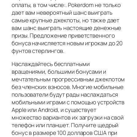
оплаты, в том числе:. Pokerdom не только
дает вам невероятный шанс выиграть
самые крупные джекпоты, но также дает
вам шанс выиграть настоящие денежные
призы. Предложение приветственного
бонуса начисляется новым игрокам до 20
фунтов стерлингов.
Наслаждайтесь бесплатными
вращениями, большими бонусами и
мечтательным прогрессивным джекпотом
без членских взносов. Многие мобильные
пользователи будут рады наслаждаться
мобильными играми с помощью устройств
Apple или Android, и существует
множество вариантов их загрузки на свой
телефон или планшет. Получите щедрый
бонус в размере 100 долларов США при