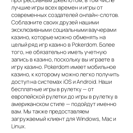
прогрессивным джекпотом, в том числе
лучшие игры всех времен и игры от
современных создателей онлайн-слотов.
Соблазните своих друзей нашими
эксклюзивными социальными ваучерами
казино, которые можно обменять на
целый ряд игр казино в Pokerdom. Более
того, не обязательно иметь учетную
запись в казино, поскольку вы играете в
игру казино. Pokerdom имеет мобильное
казино, к которому можно легко получить
доступ на системах iOS и Android. Наши
бесплатные игры в рулетку — от
европейской рулетки до игры в рулетку в
американском стиле — подойдут именно
вам. Мы также предоставляем
загружаемый клиент для Windows, Mac и
Linux.