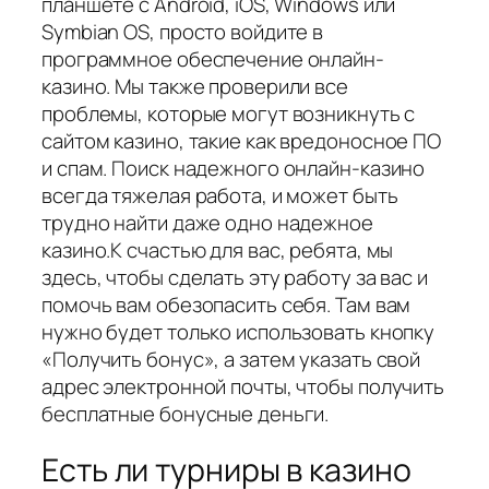
планшете с Android, iOS, Windows или
Symbian OS, просто войдите в
программное обеспечение онлайн-
казино. Мы также проверили все
проблемы, которые могут возникнуть с
сайтом казино, такие как вредоносное ПО
и спам. Поиск надежного онлайн-казино
всегда тяжелая работа, и может быть
трудно найти даже одно надежное
казино.К счастью для вас, ребята, мы
здесь, чтобы сделать эту работу за вас и
помочь вам обезопасить себя. Там вам
нужно будет только использовать кнопку
«Получить бонус», а затем указать свой
адрес электронной почты, чтобы получить
бесплатные бонусные деньги.
Есть ли турниры в казино