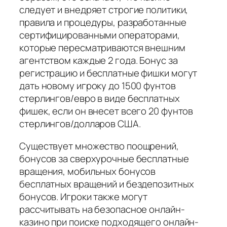
следует и внедряет строгие политики,
правила и процедуры, разработанные
сертифицированными операторами,
которые пересматриваются внешним
агентством каждые 2 года. Бонус за
регистрацию и бесплатные фишки могут
дать новому игроку до 1500 фунтов
стерлингов/евро в виде бесплатных
фишек, если он внесет всего 20 фунтов
стерлингов/долларов США.
Существует множество поощрений,
бонусов за сверхурочные бесплатные
вращения, мобильных бонусов
бесплатных вращений и бездепозитных
бонусов. Игроки также могут
рассчитывать на безопасное онлайн-
казино при поиске подходящего онлайн-