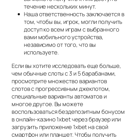
течение нескольких минут.
Наша ответственность заключается в
том, чтобы вы, игрок, могли получить
доступ ко всем играм с выбранного
вами мобильного устройства,
независимо от того, что вы
используете.
Если вы хотите исследовать еще больше,
чем обычные слоты с 3 и 5 барабанами,
просмотрите множество вариантов
слотов с прогрессивным джекпотом,
специальные варианты автоматов и
многое другое. Вы можете
воспользоваться бездепозитным бонусом
в онлайн-казино 1xbet через браузер или
загрузить приложение 1xbet на свой
смартфон или планшет. Чтобы получить