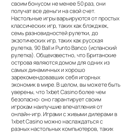
своим бонусом не менее 50 раз, они
получат все деньги на свой счет.
Настольные игры варьируются от простых
классических игр, таких как блэкджек,
семь разновидностей рулетки, до
экзотических игр, таких как русская
рулетка, 90 Ball и Punto Banco (испанский
рулетка). Общеизвестно, что Британские
острова являются домом для одних из
самых динамичных и хорошо
зарекомендовавших себя игорных
экономик в мире. В целом, вы можете быть
уверены, что 1xbet Casino более чем
безопасно: оно гарантирует своим
игрокам наилучшие впечатления от
онлайн-игр. Играми с живыми дилерами в
1xbet Casino можно наслаждаться с
разных настольных компьютеров, таких