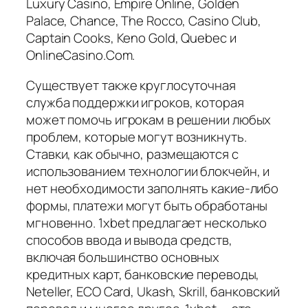
Luxury Casino, Empire Online, Golden
Palace, Chance, The Rocco, Casino Club,
Captain Cooks, Keno Gold, Quebec и
OnlineCasino.Com.
Существует также круглосуточная
служба поддержки игроков, которая
может помочь игрокам в решении любых
проблем, которые могут возникнуть.
Ставки, как обычно, размещаются с
использованием технологии блокчейн, и
нет необходимости заполнять какие-либо
формы, платежи могут быть обработаны
мгновенно. 1xbet предлагает несколько
способов ввода и вывода средств,
включая большинство основных
кредитных карт, банковские переводы,
Neteller, ECO Card, Ukash, Skrill, банковский