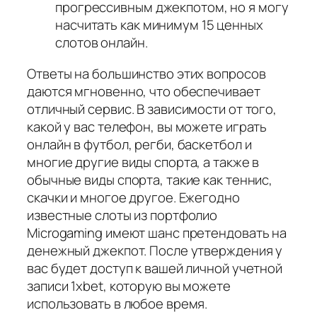
прогрессивным джекпотом, но я могу
насчитать как минимум 15 ценных
слотов онлайн.
Ответы на большинство этих вопросов
даются мгновенно, что обеспечивает
отличный сервис. В зависимости от того,
какой у вас телефон, вы можете играть
онлайн в футбол, регби, баскетбол и
многие другие виды спорта, а также в
обычные виды спорта, такие как теннис,
скачки и многое другое. Ежегодно
известные слоты из портфолио
Microgaming имеют шанс претендовать на
денежный джекпот. После утверждения у
вас будет доступ к вашей личной учетной
записи 1xbet, которую вы можете
использовать в любое время.