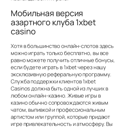
Мобильная версия
азартного клуба 1xbet
casino
Хотя в большинство онлайн-слотов здесь
можно играть только бесплатно, вы все
равно можете получить отличные бонусы,
если будете играть в 1xbet через нашу
эксклюзивную реферальную программу.
Служба поддержки клиентов 1xbet
Casinos должна быть одной из лучших в
любом онлайн-казино. Живые игры в
казино обычно сопровождаются живым
чатом, выпивкой и профессиональным
артистом или группой, которые придают
игре привлекательность и атмосферу. Вы