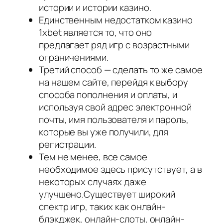
истории и истории казино.
Единственным недостатком казино
1xbet является то, что оно
предлагает ряд игр с возрастными
ограничениями.
Третий способ — сделать то же самое
на нашем сайте, перейдя к выбору
способа пополнения и оплаты, и
используя свой адрес электронной
почты, имя пользователя и пароль,
которые вы уже получили, для
регистрации.
Тем не менее, все самое
необходимое здесь присутствует, а в
некоторых случаях даже
улучшено.Существует широкий
спектр игр, таких как онлайн-
блэкджек, онлайн-слоты, онлайн-