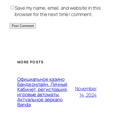
Save my name, email, and website in this
browser for the next time I comment.
MORE POSTS
Официальное казино
Банда онлайн. Личный
November
Кабинет, регистрация,
игровые автоматы.
14, 2024
Актуальное зеркало
Banda