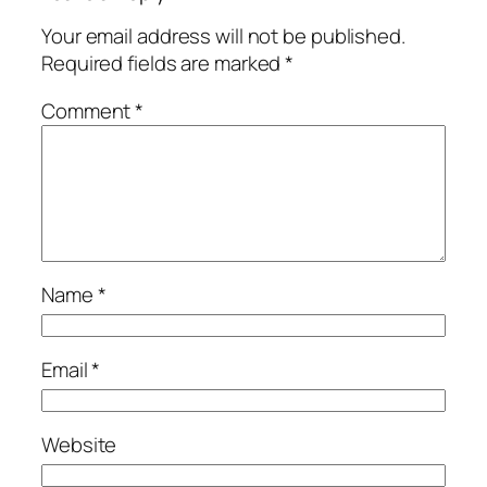
Your email address will not be published.
Required fields are marked
*
Comment
*
Name
*
Email
*
Website