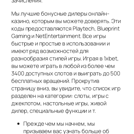
зачисления.
Мы лучшие бонусные дилеры онлайн-
казино, которым вы можете доверять. Эти
коды предоставляются Playtech, Blueprint
Gaming и NetEntertainment. Все игры
быстрые и простые в использовании и
имеют ряд возможностей для
разнообразия стилей игры. Играя в 1xbet,
вы можете играть в любой из более чем
3400 доступных слотов и выиграть до 500
бесплатных вращений. Прокрутив
страницу вниз, вы увидите, что список игр
разделен на категории: слоты, игры с
джекпотом, настольные игры, живой
дилер, специальные функции и т.
Прежде чем мы начнем, мы
призываем вас узнать больше об