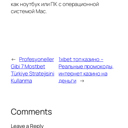
как ноутбук или ПК с операционной
системой Mac.
←
Profesyoneller
1xbet топ казино –
Gibi 7 Mostbet
Реальные промокоды,
Türkiye Stratejisini
интернет казино на
Kullanma
деньги
→
Comments
Leave a Reply