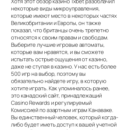
Хотя этот обзор казино 1xbet разоблачил
некоторые виды микроуправления,
которые имеют место в некоторых частях
Великобритании и Европы, он также
показал, что британцы очень трепетно ​​
относятся к своим правам и свободам.
Выберите лучшие игровые автоматы,
которые вам нравятся, и вы сможете
испытать острые ощущения от казино,
даже не ступая в казино. У нас есть более
500 игр на выбор, поэтому вы
обязательно найдете игру, в которую
хотите играть. Как упоминалось ранее,
это канадский сайт, принадлежащий
Casino Rewards и регулируемый
Комиссией по азартным играм Канаваке.
Вы единственный человек, который когда-
либо будет иметь доступ к вашей учетной