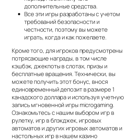
дополнительные средства.
Все эти игры разработаны с учетом
требований безопасности и
честности, поэтому вы можете
играть, когда и как пожелаете.
Кроме того, для игроков предусмотрены
потрясающие награды, в том числе
кэшбэк, джекпоты в слотах, призы и
бесплатные вращения. Технически, вы
можете получить этот бонус, внося
единовременный депозит в размере 1
канадского доллара и используя учетную
запись мгновенной игры microgaming.
Ознакомьтесь с нашим выбором игр в
рулетку, игр в блэкджек, игровых
автоматов и других игровых автоматов и
настольных игр в нашем казино