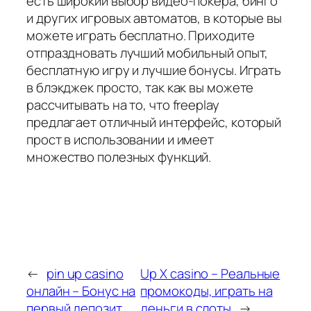
есть широкий выбор видео-покера, бинго
и других игровых автоматов, в которые вы
можете играть бесплатно. Приходите
отпраздновать лучший мобильный опыт,
бесплатную игру и лучшие бонусы. Играть
в блэкджек просто, так как вы можете
рассчитывать на то, что freeplay
предлагает отличный интерфейс, который
прост в использовании и имеет
множество полезных функций.
←
pin up casino
Up X casino – Реальные
онлайн – Бонус на
промокоды, играть на
первый депозит
деньги в слоты
→