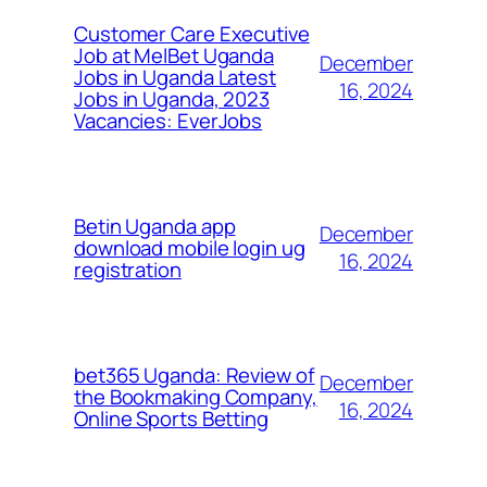
Customer Care Executive
Job at MelBet Uganda
December
Jobs in Uganda Latest
16, 2024
Jobs in Uganda, 2023
Vacancies: EverJobs
Betin Uganda app
December
download mobile login ug
16, 2024
registration
bet365 Uganda: Review of
December
the Bookmaking Company,
16, 2024
Online Sports Betting