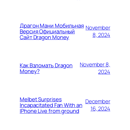
Драгон Мани Мобильная
November
Версия Официальный
8, 2024
Сайт Dragon Money
November 8,
Как Взломать Dragon
Money?
2024
Melbet Surprises
December
Incapacitated Fan With an
16, 2024
IPhone Live from ground