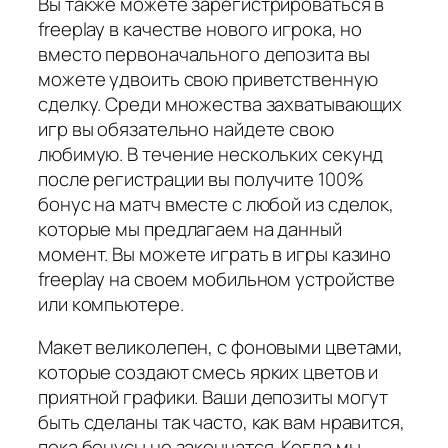
Вы также можете зарегистрироваться в
freeplay в качестве нового игрока, но
вместо первоначального депозита вы
можете удвоить свою приветственную
сделку. Среди множества захватывающих
игр вы обязательно найдете свою
любимую. В течение нескольких секунд
после регистрации вы получите 100%
бонус на матч вместе с любой из сделок,
которые мы предлагаем на данный
момент. Вы можете играть в игры казино
freeplay на своем мобильном устройстве
или компьютере.
Макет великолепен, с фоновыми цветами,
которые создают смесь ярких цветов и
приятной графики. Ваши депозиты могут
быть сделаны так часто, как вам нравится,
пока бонусы не закончатся. Когда мы