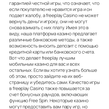
гарантией честной игры, что означает, что
если покупателю не нравится игра и он
подает жалобу, а freeplay Casino не может
вернуть деньги игроку, они не могут
снова взимать с них плату. Имея это в
виду, наша платформа казино предлагает
различные банковские методы, а также
возможность вносить депозит с помощью
кредитной карты или банковского счета.
Вот что делает freeplay лучшим
мобильным казино для вас и всех
остальных. Если вы хотите узнать больше
об этом, просто зайдите на их веб-
страницу и убедитесь сами. Качество игры
в freeplay Casino также повышается за
счет бонусных раундов, включающих
функцию Free Spin. Некоторые казино
могут предоставить вам пару игр, но