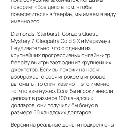
говорим: «Все дело в том, чтобы
повеселиться» в freeplay, мы имеем в виду
именно это.
Diamonds, Starburst, Gonzo’s Quest,
Mystery 7, Cleopatra Gold $ X и Megaways.
Неудивительно, что с одними из
крупнейших прогрессивных онлайн-игр
freeplay выигрывает один из крупнейших
джекпотов. Если вы похожи на нас и
воображаете себя игроком в игровые
автоматы, то спин-казино — это именно
то, что вам нужно. Если бы игроки внесли
депозит в размере 100 канадских
долларов, они получили бы бонус в
размере 50 канадских долларов.
Версии на реальные деньги подкреплены