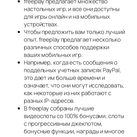
freeplay предлагает множество
настольных игр, и все они доступны
для игры онлайн и на мобильных
устройствах.
Чтобы предложить вам только лучший
опыт, freeplay предлагает несколько
различных способов поддержки
ваших мобильных игр.
Например, когда есть сообщения о
поддельных учетных записях PayPal,
это дает им больше времени и
означает, что они могут исследовать,
как некоторые из них работают с
разных IP-адресов.
В freeplay собраны лучшие
видеослоты со 100% бонусами, слоты
с прогрессивным джекпотом,
бонусные функции, награды и многое