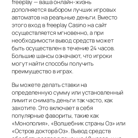
freeplay — ваша онлайн-жизнь
дополняется выбором лучших игровых
автоматов на реальные деньги. Вместо
этого вход в freeplay Casino на сайт
осуществляется мгновенно, а при
необходимости вывод средств может
быть осуществлен в течение 24 часов.
Большие шансы означают, что игроки
могут найти способы получить
преимущество в играх.
Вы можете делать ставки на
определенную сумму или установленный
лимит и снимать деньги так часто, как
захотите. Это включает в себя
популярные фавориты, такие как
«Монополия», «Волшебник страны Оз» или
«Остров доктора Оз». Вывод средств