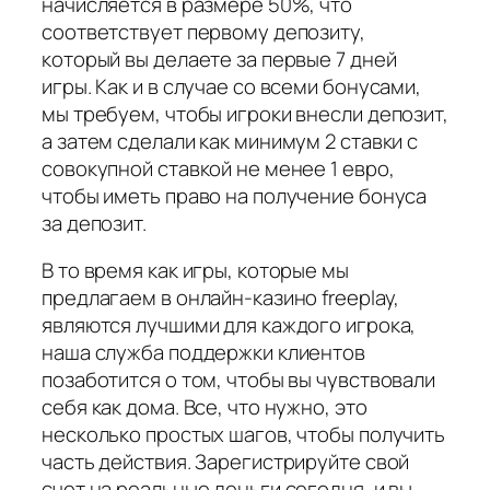
начисляется в размере 50%, что
соответствует первому депозиту,
который вы делаете за первые 7 дней
игры. Как и в случае со всеми бонусами,
мы требуем, чтобы игроки внесли депозит,
а затем сделали как минимум 2 ставки с
совокупной ставкой не менее 1 евро,
чтобы иметь право на получение бонуса
за депозит.
В то время как игры, которые мы
предлагаем в онлайн-казино freeplay,
являются лучшими для каждого игрока,
наша служба поддержки клиентов
позаботится о том, чтобы вы чувствовали
себя как дома. Все, что нужно, это
несколько простых шагов, чтобы получить
часть действия. Зарегистрируйте свой
счет на реальные деньги сегодня, и вы