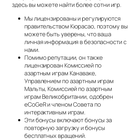
здесь вы можете найти более сотни игр.
Мы лицензированы и регулируются
правительством Кюрасао, поэтому вы
можете быть уверены, что ваша
личная информация в безопасности с
нами.
Помимо репутации, он также
лицензирован Комиссией по
азартным играм Канаваке,
Управлением по азартным играм
Мальты, Комиссией по азартным
играм Великобритании, одобрен
eCoGeR и членом Совета по
интерактивным играм.
Эти бонусы включают бонусы за
повторную загрузку и бонусы
бесплатных вращений.