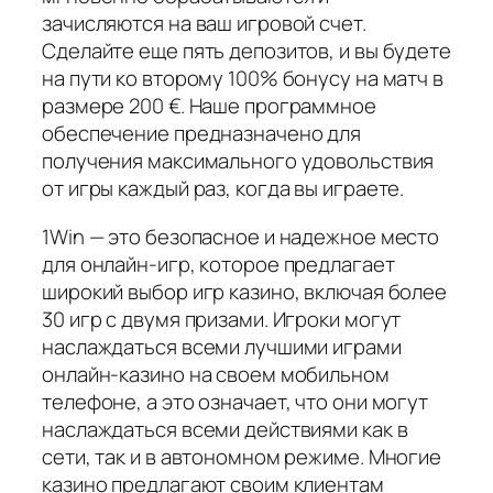
зачисляются на ваш игровой счет.
Сделайте еще пять депозитов, и вы будете
на пути ко второму 100% бонусу на матч в
размере 200 €. Наше программное
обеспечение предназначено для
получения максимального удовольствия
от игры каждый раз, когда вы играете.
1Win — это безопасное и надежное место
для онлайн-игр, которое предлагает
широкий выбор игр казино, включая более
30 игр с двумя призами. Игроки могут
наслаждаться всеми лучшими играми
онлайн-казино на своем мобильном
телефоне, а это означает, что они могут
наслаждаться всеми действиями как в
сети, так и в автономном режиме. Многие
казино предлагают своим клиентам