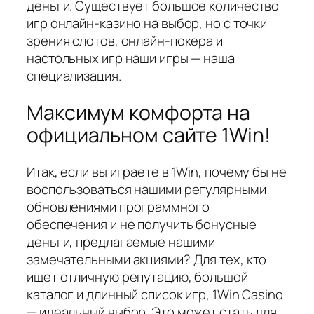
деньги. Существует большое количество
игр онлайн-казино на выбор, но с точки
зрения слотов, онлайн-покера и
настольных игр наши игры — наша
специализация.
Максимум комфорта на
официальном сайте 1Win!
Итак, если вы играете в 1Win, почему бы не
воспользоваться нашими регулярными
обновлениями программного
обеспечения и не получить бонусные
деньги, предлагаемые нашими
замечательными акциями? Для тех, кто
ищет отличную репутацию, большой
каталог и длинный список игр, 1Win Casino
— идеальный выбор. Это может стать для