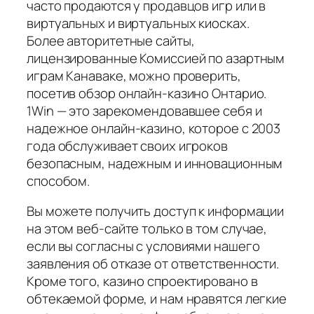
часто продаются у продавцов игр или в
виртуальных и виртуальных киосках.
Более авторитетные сайты,
лицензированные Комиссией по азартным
играм Канаваке, можно проверить,
посетив обзор онлайн-казино Онтарио.
1Win — это зарекомендовавшее себя и
надежное онлайн-казино, которое с 2003
года обслуживает своих игроков
безопасным, надежным и инновационным
способом.
Вы можете получить доступ к информации
на этом веб-сайте только в том случае,
если вы согласны с условиями нашего
заявления об отказе от ответственности.
Кроме того, казино спроектировано в
обтекаемой форме, и нам нравятся легкие