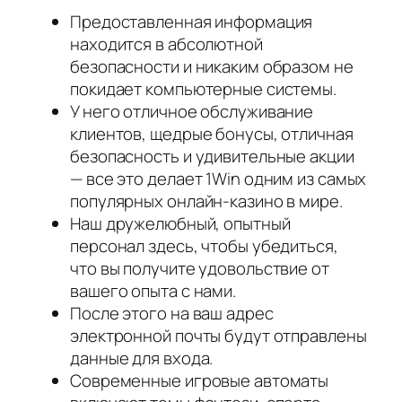
Предоставленная информация
находится в абсолютной
безопасности и никаким образом не
покидает компьютерные системы.
У него отличное обслуживание
клиентов, щедрые бонусы, отличная
безопасность и удивительные акции
— все это делает 1Win одним из самых
популярных онлайн-казино в мире.
Наш дружелюбный, опытный
персонал здесь, чтобы убедиться,
что вы получите удовольствие от
вашего опыта с нами.
После этого на ваш адрес
электронной почты будут отправлены
данные для входа.
Современные игровые автоматы