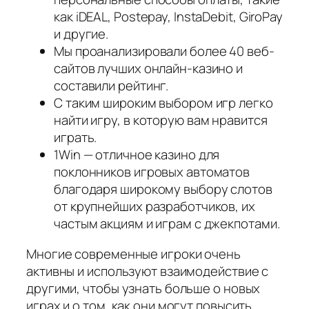
как iDEAL, Postepay, InstaDebit, GiroPay
и другие.
Мы проанализировали более 40 веб-
сайтов лучших онлайн-казино и
составили рейтинг.
С таким широким выбором игр легко
найти игру, в которую вам нравится
играть.
1Win — отличное казино для
поклонников игровых автоматов
благодаря широкому выбору слотов
от крупнейших разработчиков, их
частым акциям и играм с джекпотами.
Многие современные игроки очень
активны и используют взаимодействие с
другими, чтобы узнать больше о новых
играх и о том, как они могут повысить