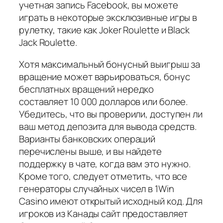
учетная запись Facebook, вы можете
играть в некоторые эксклюзивные игры в
рулетку, такие как Joker Roulette и Black
Jack Roulette.
Хотя максимальный бонусный выигрыш за
вращение может варьироваться, бонус
бесплатных вращений нередко
составляет 10 000 долларов или более.
Убедитесь, что вы проверили, доступен ли
ваш метод депозита для вывода средств.
Варианты банковских операций
перечислены выше, и вы найдете
поддержку в чате, когда вам это нужно.
Кроме того, следует отметить, что все
генераторы случайных чисел в 1Win
Casino имеют открытый исходный код. Для
игроков из Канады сайт предоставляет