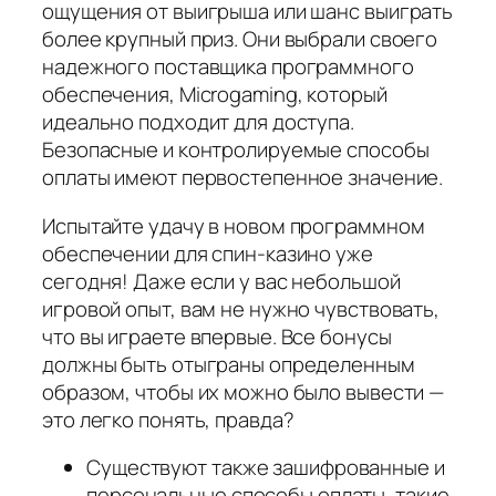
ощущения от выигрыша или шанс выиграть
более крупный приз. Они выбрали своего
надежного поставщика программного
обеспечения, Microgaming, который
идеально подходит для доступа.
Безопасные и контролируемые способы
оплаты имеют первостепенное значение.
Испытайте удачу в новом программном
обеспечении для спин-казино уже
сегодня! Даже если у вас небольшой
игровой опыт, вам не нужно чувствовать,
что вы играете впервые. Все бонусы
должны быть отыграны определенным
образом, чтобы их можно было вывести —
это легко понять, правда?
Существуют также зашифрованные и
персональные способы оплаты, такие