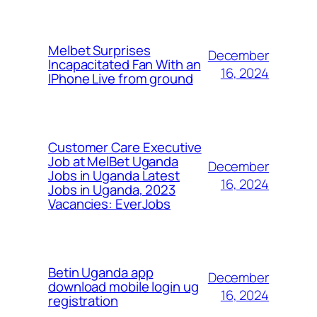
Melbet Surprises
December
Incapacitated Fan With an
16, 2024
IPhone Live from ground
Customer Care Executive
Job at MelBet Uganda
December
Jobs in Uganda Latest
16, 2024
Jobs in Uganda, 2023
Vacancies: EverJobs
Betin Uganda app
December
download mobile login ug
16, 2024
registration