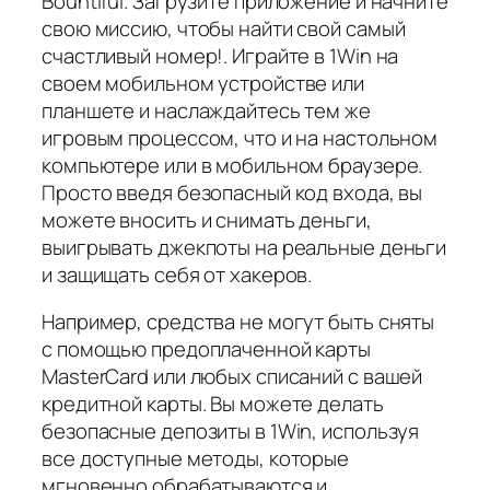
Bountiful. Загрузите приложение и начните
свою миссию, чтобы найти свой самый
счастливый номер!. Играйте в 1Win на
своем мобильном устройстве или
планшете и наслаждайтесь тем же
игровым процессом, что и на настольном
компьютере или в мобильном браузере.
Просто введя безопасный код входа, вы
можете вносить и снимать деньги,
выигрывать джекпоты на реальные деньги
и защищать себя от хакеров.
Например, средства не могут быть сняты
с помощью предоплаченной карты
MasterCard или любых списаний с вашей
кредитной карты. Вы можете делать
безопасные депозиты в 1Win, используя
все доступные методы, которые
мгновенно обрабатываются и