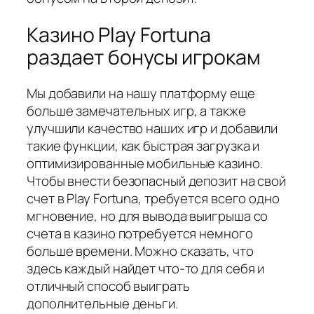
Казино Play Fortuna
раздает бонусы игрокам
Мы добавили на нашу платформу еще
больше замечательных игр, а также
улучшили качество наших игр и добавили
такие функции, как быстрая загрузка и
оптимизированные мобильные казино.
Чтобы внести безопасный депозит на свой
счет в Play Fortuna, требуется всего одно
мгновение, но для вывода выигрыша со
счета в казино потребуется немного
больше времени. Можно сказать, что
здесь каждый найдет что-то для себя и
отличный способ выиграть
дополнительные деньги.