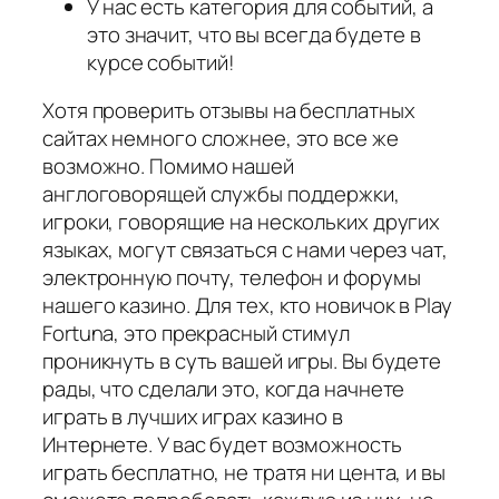
У нас есть категория для событий, а
это значит, что вы всегда будете в
курсе событий!
Хотя проверить отзывы на бесплатных
сайтах немного сложнее, это все же
возможно. Помимо нашей
англоговорящей службы поддержки,
игроки, говорящие на нескольких других
языках, могут связаться с нами через чат,
электронную почту, телефон и форумы
нашего казино. Для тех, кто новичок в Play
Fortuna, это прекрасный стимул
проникнуть в суть вашей игры. Вы будете
рады, что сделали это, когда начнете
играть в лучших играх казино в
Интернете. У вас будет возможность
играть бесплатно, не тратя ни цента, и вы