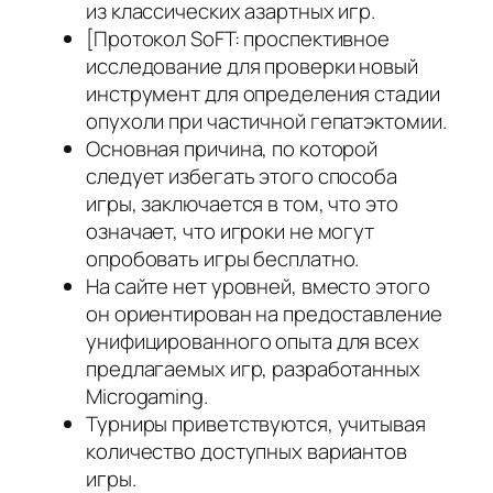
из классических азартных игр.
[Протокол SoFT: проспективное
исследование для проверки новый
инструмент для определения стадии
опухоли при частичной гепатэктомии.
Основная причина, по которой
следует избегать этого способа
игры, заключается в том, что это
означает, что игроки не могут
опробовать игры бесплатно.
На сайте нет уровней, вместо этого
он ориентирован на предоставление
унифицированного опыта для всех
предлагаемых игр, разработанных
Microgaming.
Турниры приветствуются, учитывая
количество доступных вариантов
игры.