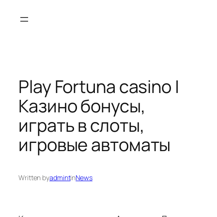
Skip
to
content
Play Fortuna casino |
Казино бонусы,
играть в слоты,
игровые автоматы
Written by
admint
in
News