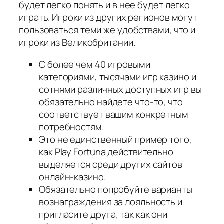
будет легко понять и в нее будет легко
играть. Игроки из других регионов могут
пользоваться теми же удобствами, что и
игроки из Великобритании.
С более чем 40 игровыми
категориями, тысячами игр казино и
сотнями различных доступных игр вы
обязательно найдете что-то, что
соответствует вашим конкретным
потребностям.
Это не единственный пример того,
как Play Fortuna действительно
выделяется среди других сайтов
онлайн-казино.
Обязательно попробуйте варианты
вознаграждения за лояльность и
пригласите друга, так как они