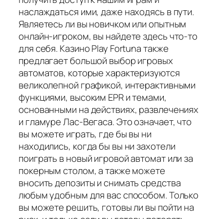
наслаждаться ими, даже находясь в пути.
Являетесь ли вы новичком или опытным
онлайн-игроком, вы найдете здесь что-то
для себя. Казино Play Fortuna также
предлагает большой выбор игровых
автоматов, которые характеризуются
великолепной графикой, интерактивными
функциями, высоким EPR и темами,
основанными на действиях, развлечениях
и гламуре Лас-Вегаса. Это означает, что
вы можете играть, где бы вы ни
находились, когда бы вы ни захотели
поиграть в новый игровой автомат или за
покерным столом, а также можете
вносить депозиты и снимать средства
любым удобным для вас способом. Только
вы можете решить, готовы ли вы пойти на