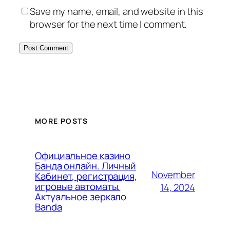
Save my name, email, and website in this
browser for the next time I comment.
MORE POSTS
Официальное казино
Банда онлайн. Личный
November
Кабинет, регистрация,
игровые автоматы.
14, 2024
Актуальное зеркало
Banda