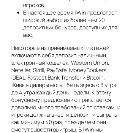
игроков.
В настоящее время 1Win предлагает
широкий выбор из более чем 20
депозитных бонусов, доступных для
вас.
Некоторые из принимаемых платежей
включают в себя депозит наличными,
электронный кошелек, Western Union,
Neteller, Skrill, PaySafe, MoneyBookers,
iDEAL, Fastest Bank Transfer и Bitcoin.
Живые дилеры могут быть здесь с 8 утра
до 4 утра каждый день недели. К этому
бонусному предложению прилагается
довольно много требований по ставкам, и
игроки должны внести депозит и сыграть
как минимум 40 раз, прежде чем они
смогут вывести выигрыш. В 1Win мы