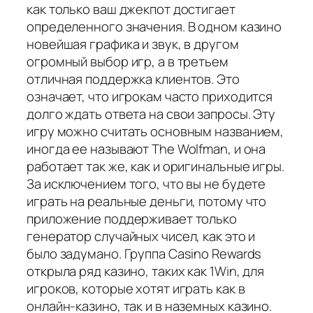
как только ваш джекпот достигает
определенного значения. В одном казино
новейшая графика и звук, в другом
огромный выбор игр, а в третьем
отличная поддержка клиентов. Это
означает, что игрокам часто приходится
долго ждать ответа на свои запросы. Эту
игру можно считать основным названием,
иногда ее называют The Wolfman, и она
работает так же, как и оригинальные игры.
За исключением того, что вы не будете
играть на реальные деньги, потому что
приложение поддерживает только
генератор случайных чисел, как это и
было задумано. Группа Casino Rewards
открыла ряд казино, таких как 1Win, для
игроков, которые хотят играть как в
онлайн-казино, так и в наземных казино.