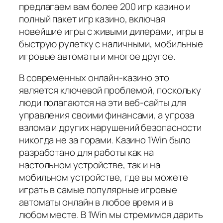
предлагаем вам более 200 игр казино и
полный пакет игр казино, включая
новейшие игры с живыми дилерами, игры в
быструю рулетку с наличными, мобильные
игровые автоматы и многое другое.
В современных онлайн-казино это
является ключевой проблемой, поскольку
люди полагаются на эти веб-сайты для
управления своими финансами, а угроза
взлома и других нарушений безопасности
никогда не за горами. Казино 1Win было
разработано для работы как на
настольном устройстве, так и на
мобильном устройстве, где вы можете
играть в самые популярные игровые
автоматы онлайн в любое время и в
любом месте. В 1Win мы стремимся дарить