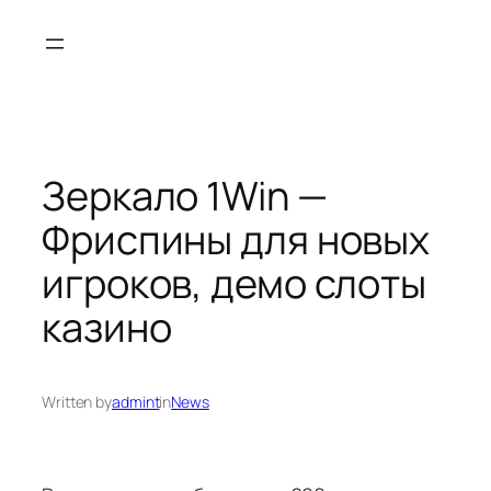
Skip
to
content
Зеркало 1Win —
Фриспины для новых
игроков, демо слоты
казино
Written by
admint
in
News