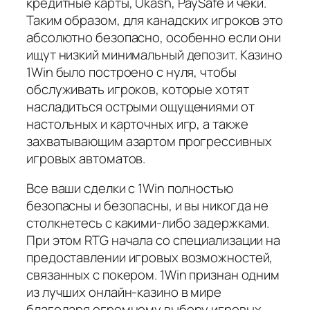
кредитные карты, Ukash, PaySafe и чеки.
Таким образом, для канадских игроков это
абсолютно безопасно, особенно если они
ищут низкий минимальный депозит. Казино
1Win было построено с нуля, чтобы
обслуживать игроков, которые хотят
насладиться острыми ощущениями от
настольных и карточных игр, а также
захватывающим азартом прогрессивных
игровых автоматов.
Все ваши сделки с 1Win полностью
безопасны и безопасны, и вы никогда не
столкнетесь с какими-либо задержками.
При этом RTG начала со специализации на
предоставлении игровых возможностей,
связанных с покером. 1Win признан одним
из лучших онлайн-казино в мире
благодаря огромному выбору игровых