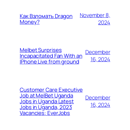
November 8,
Как Взломать Dragon
Money?
2024
Melbet Surprises
December
Incapacitated Fan With an
16, 2024
IPhone Live from ground
Customer Care Executive
Job at MelBet Uganda
December
Jobs in Uganda Latest
16, 2024
Jobs in Uganda, 2023
Vacancies: EverJobs