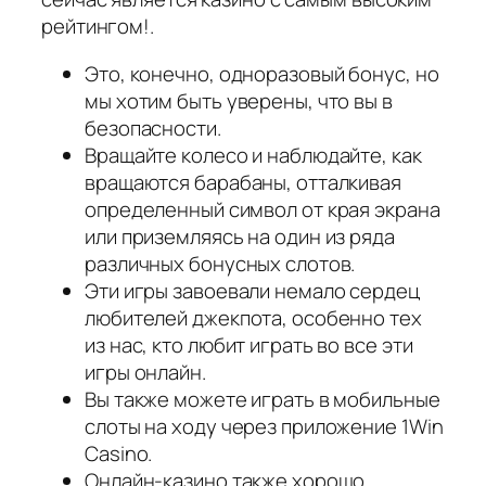
рейтингом!.
Это, конечно, одноразовый бонус, но
мы хотим быть уверены, что вы в
безопасности.
Вращайте колесо и наблюдайте, как
вращаются барабаны, отталкивая
определенный символ от края экрана
или приземляясь на один из ряда
различных бонусных слотов.
Эти игры завоевали немало сердец
любителей джекпота, особенно тех
из нас, кто любит играть во все эти
игры онлайн.
Вы также можете играть в мобильные
слоты на ходу через приложение 1Win
Casino.
Онлайн-казино также хорошо