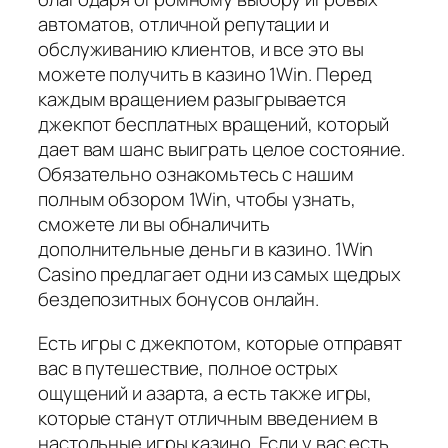
автоматов, отличной репутации и
обслуживанию клиентов, и все это вы
можете получить в казино 1Win. Перед
каждым вращением разыгрывается
джекпот бесплатных вращений, который
дает вам шанс выиграть целое состояние.
Обязательно ознакомьтесь с нашим
полным обзором 1Win, чтобы узнать,
сможете ли вы обналичить
дополнительные деньги в казино. 1Win
Casino предлагает одни из самых щедрых
бездепозитных бонусов онлайн.
Есть игры с джекпотом, которые отправят
вас в путешествие, полное острых
ощущений и азарта, а есть также игры,
которые станут отличным введением в
настольные игры казино. Если у вас есть