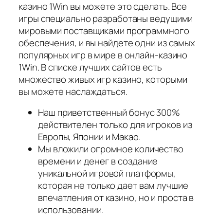
казино 1Win вы можете это сделать. Все
игры специально разработаны ведущими
мировыми поставщиками программного
обеспечения, и вы найдете одни из самых
популярных игр в мире в онлайн-казино
1Win. В списке лучших сайтов есть
множество живых игр казино, которыми
вы можете наслаждаться.
Наш приветственный бонус 300%
действителен только для игроков из
Европы, Японии и Макао.
Мы вложили огромное количество
времени и денег в создание
уникальной игровой платформы,
которая не только дает вам лучшие
впечатления от казино, но и проста в
использовании.