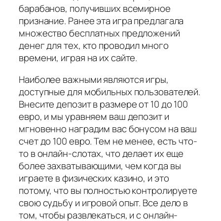
барабанов, получивших всемирное
признание. Ранее эта игра предлагала
множество бесплатных предложений
денег для тех, кто проводил много
времени, играя на их сайте.
Наиболее важными являются игры,
доступные для мобильных пользователей.
Внесите депозит в размере от 10 до 100
евро, и мы уравняем ваш депозит и
мгновенно наградим вас бонусом на ваш
счет до 100 евро. Тем не менее, есть что-
то в онлайн-слотах, что делает их еще
более захватывающими, чем когда вы
играете в физических казино, и это
потому, что вы полностью контролируете
свою судьбу и игровой опыт. Все дело в
том, чтобы развлекаться, и с онлайн-