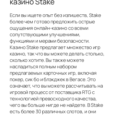
казино Stake
Если вы ищете опыт без излишеств, Stake
более чем готово предложить острые
ощущения онлайн-казино со всеми
сопутствующими улучшениями,
функциями и мерами безопасности.
Казино Stake предлагает множество игр
казино, так что вы можете делать столько,
сколько хотите. Вы также можете
насладиться полным набором
предлагаемых карточных игр, включая
покер, сик бо и блэкджек в Вегасе. Это
означает, что вы можете рассчитывать на
игровой процесс от поставщика RTG с
технологией превосходного качества,
чего вы больше нигде не найдете. В Stake
есть более 30 различных слотов, и они