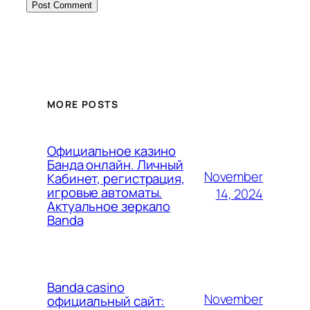
MORE POSTS
Официальное казино
Банда онлайн. Личный
November
Кабинет, регистрация,
игровые автоматы.
14, 2024
Актуальное зеркало
Banda
Banda casino
November
официальный сайт: