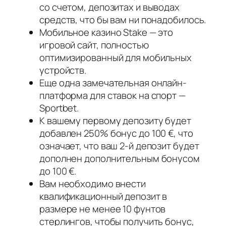
со счетом, депозитах и выводах
средств, что бы вам ни понадобилось.
Мобильное казино Stake — это
игровой сайт, полностью
оптимизированный для мобильных
устройств.
Еще одна замечательная онлайн-
платформа для ставок на спорт —
Sportbet.
К вашему первому депозиту будет
добавлен 250% бонус до 100 €, что
означает, что ваш 2-й депозит будет
дополнен дополнительным бонусом
до 100 €.
Вам необходимо внести
квалификационный депозит в
размере не менее 10 фунтов
стерлингов, чтобы получить бонус,