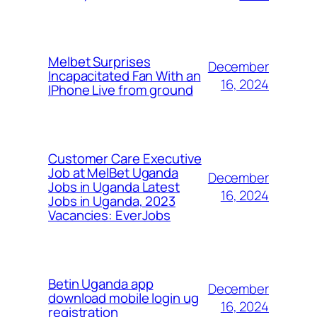
Melbet Surprises
December
Incapacitated Fan With an
16, 2024
IPhone Live from ground
Customer Care Executive
Job at MelBet Uganda
December
Jobs in Uganda Latest
16, 2024
Jobs in Uganda, 2023
Vacancies: EverJobs
Betin Uganda app
December
download mobile login ug
16, 2024
registration