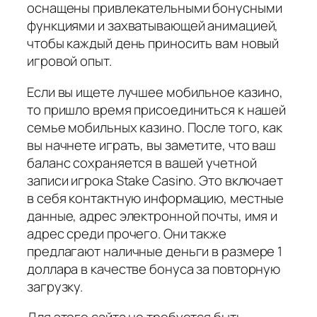
оснащены привлекательными бонусными
функциями и захватывающей анимацией,
чтобы каждый день приносить вам новый
игровой опыт.
Если вы ищете лучшее мобильное казино,
то пришло время присоединиться к нашей
семье мобильных казино. После того, как
вы начнете играть, вы заметите, что ваш
баланс сохраняется в вашей учетной
записи игрока Stake Casino. Это включает
в себя контактную информацию, местные
данные, адрес электронной почты, имя и
адрес среди прочего. Они также
предлагают наличные деньги в размере 1
доллара в качестве бонуса за повторную
загрузку.