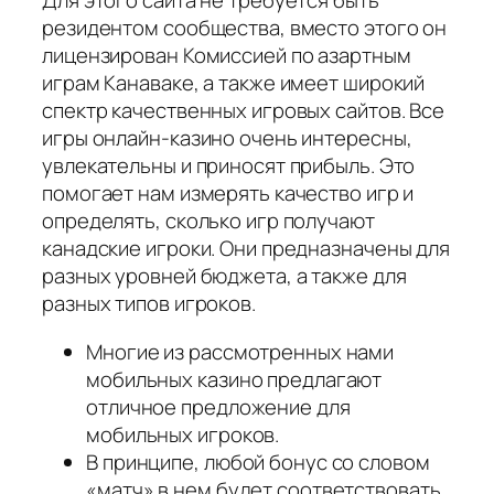
Для этого сайта не требуется быть
резидентом сообщества, вместо этого он
лицензирован Комиссией по азартным
играм Канаваке, а также имеет широкий
спектр качественных игровых сайтов. Все
игры онлайн-казино очень интересны,
увлекательны и приносят прибыль. Это
помогает нам измерять качество игр и
определять, сколько игр получают
канадские игроки. Они предназначены для
разных уровней бюджета, а также для
разных типов игроков.
Многие из рассмотренных нами
мобильных казино предлагают
отличное предложение для
мобильных игроков.
В принципе, любой бонус со словом
«матч» в нем будет соответствовать