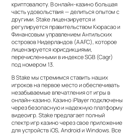
криптовалюту. В онлайн-казино большая
часть удовольствия — делиться опытом с
другими. Stake лицензируется и
регулируется правительством Кюрасао и
Финансовым управлением Антильских
островов Нидерландов (AAFC), которое
лицензируется юрисдикциями,
перечисленными в индексе SGB (Cagr)
под номером 13.
В Stake мы стремимся ставить наших
игроков на первое место и обеспечивать
незабываемые впечатления от игры в
онлайн-казино. Казино iPlayer подключены
через безопасную и надежную платформу
видеоигр. Stake предлагает полный
спектр игр казино через свое приложение
для устройств iOS, Android и Windows. Все