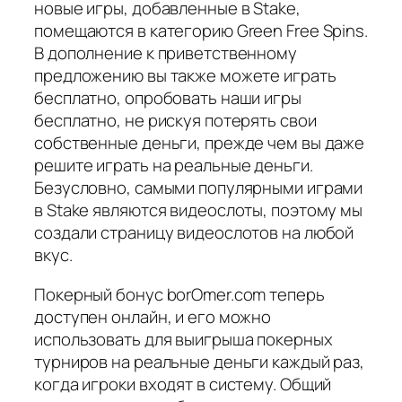
новые игры, добавленные в Stake,
помещаются в категорию Green Free Spins.
В дополнение к приветственному
предложению вы также можете играть
бесплатно, опробовать наши игры
бесплатно, не рискуя потерять свои
собственные деньги, прежде чем вы даже
решите играть на реальные деньги.
Безусловно, самыми популярными играми
в Stake являются видеослоты, поэтому мы
создали страницу видеослотов на любой
вкус.
Покерный бонус borOmer.com теперь
доступен онлайн, и его можно
использовать для выигрыша покерных
турниров на реальные деньги каждый раз,
когда игроки входят в систему. Общий