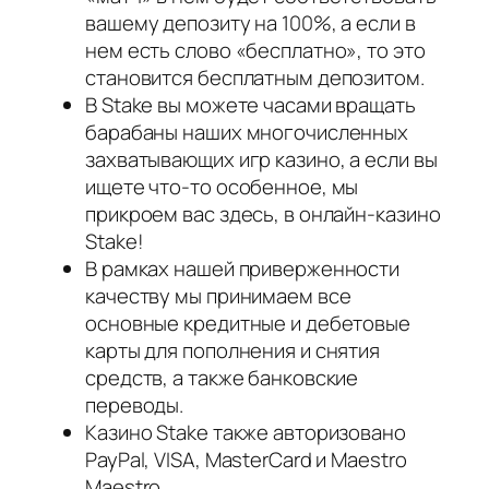
вашему депозиту на 100%, а если в
нем есть слово «бесплатно», то это
становится бесплатным депозитом.
В Stake вы можете часами вращать
барабаны наших многочисленных
захватывающих игр казино, а если вы
ищете что-то особенное, мы
прикроем вас здесь, в онлайн-казино
Stake!
В рамках нашей приверженности
качеству мы принимаем все
основные кредитные и дебетовые
карты для пополнения и снятия
средств, а также банковские
переводы.
Казино Stake также авторизовано
PayPal, VISA, MasterCard и Maestro
Maestro.