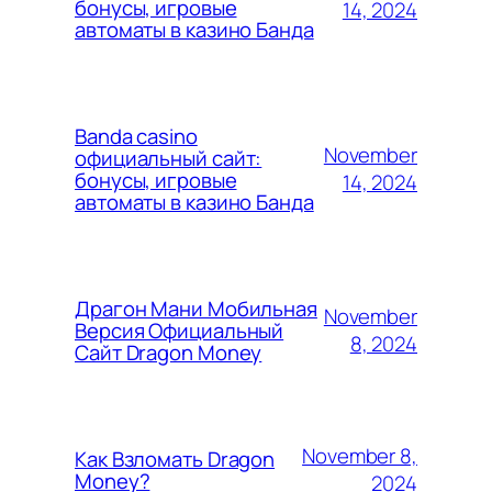
бонусы, игровые
14, 2024
автоматы в казино Банда
Banda casino
November
официальный сайт:
бонусы, игровые
14, 2024
автоматы в казино Банда
Драгон Мани Мобильная
November
Версия Официальный
8, 2024
Сайт Dragon Money
November 8,
Как Взломать Dragon
Money?
2024