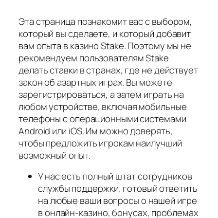
Эта страница познакомит вас с выбором,
который вы сделаете, и который добавит
вам опыта в казино Stake. Поэтому мы не
рекомендуем пользователям Stake
делать ставки в странах, где не действует
закон об азартных играх. Вы можете
зарегистрироваться, а затем играть на
любом устройстве, включая мобильные
телефоны с операционными системами
Android или iOS. Им можно доверять,
чтобы предложить игрокам наилучший
возможный опыт.
У нас есть полный штат сотрудников
службы поддержки, готовый ответить
на любые ваши вопросы о нашей игре
в онлайн-казино, бонусах, проблемах