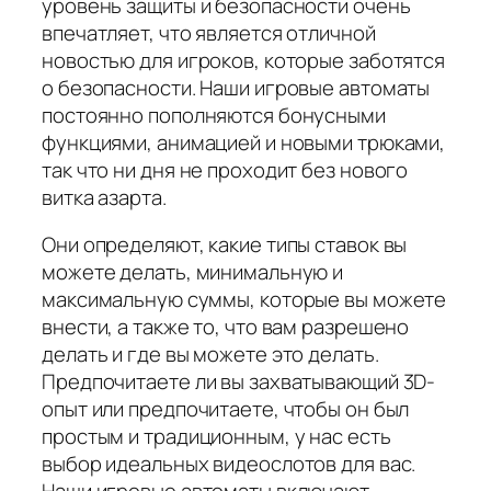
уровень защиты и безопасности очень
впечатляет, что является отличной
новостью для игроков, которые заботятся
о безопасности. Наши игровые автоматы
постоянно пополняются бонусными
функциями, анимацией и новыми трюками,
так что ни дня не проходит без нового
витка азарта.
Они определяют, какие типы ставок вы
можете делать, минимальную и
максимальную суммы, которые вы можете
внести, а также то, что вам разрешено
делать и где вы можете это делать.
Предпочитаете ли вы захватывающий 3D-
опыт или предпочитаете, чтобы он был
простым и традиционным, у нас есть
выбор идеальных видеослотов для вас.