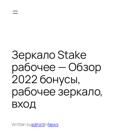
Skip
to
content
Зеркало Stake
рабочее — Обзор
2022 бонусы,
рабочее зеркало,
вход
Written by
admint
in
News