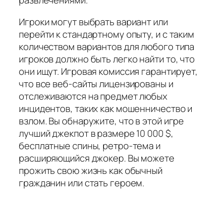
развлечениями.
Игроки могут выбрать вариант или
перейти к стандартному опыту, и с таким
количеством вариантов для любого типа
игроков должно быть легко найти то, что
они ищут. Игровая комиссия гарантирует,
что все веб-сайты лицензированы и
отслеживаются на предмет любых
инцидентов, таких как мошенничество и
взлом. Вы обнаружите, что в этой игре
лучший джекпот в размере 10 000 $,
бесплатные спины, ретро-тема и
расширяющийся джокер. Вы можете
прожить свою жизнь как обычный
гражданин или стать героем.