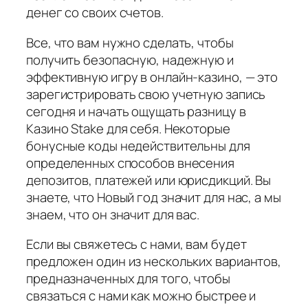
денег со своих счетов.
Все, что вам нужно сделать, чтобы
получить безопасную, надежную и
эффективную игру в онлайн-казино, — это
зарегистрировать свою учетную запись
сегодня и начать ощущать разницу в
Казино Stake для себя. Некоторые
бонусные коды недействительны для
определенных способов внесения
депозитов, платежей или юрисдикций. Вы
знаете, что Новый год значит для нас, а мы
знаем, что он значит для вас.
Если вы свяжетесь с нами, вам будет
предложен один из нескольких вариантов,
предназначенных для того, чтобы
связаться с нами как можно быстрее и