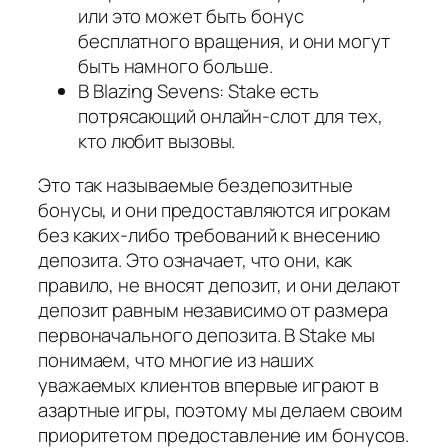
или это может быть бонус
бесплатного вращения, и они могут
быть намного больше.
В Blazing Sevens: Stake есть
потрясающий онлайн-слот для тех,
кто любит вызовы.
Это так называемые бездепозитные
бонусы, и они предоставляются игрокам
без каких-либо требований к внесению
депозита. Это означает, что они, как
правило, не вносят депозит, и они делают
депозит равным независимо от размера
первоначального депозита. В Stake мы
понимаем, что многие из наших
уважаемых клиентов впервые играют в
азартные игры, поэтому мы делаем своим
приоритетом предоставление им бонусов.