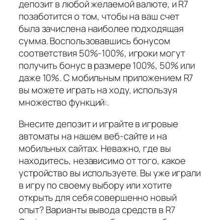
депозит в любой желаемой валюте, и R7
позаботится о том, чтобы на ваш счет
была зачислена наиболее подходящая
сумма. Воспользовавшись бонусом
соответствия 50%-100%, игроки могут
получить бонус в размере 100%, 50% или
даже 10%. С мобильным приложением R7
вы можете играть на ходу, используя
множество функций:.
Внесите депозит и играйте в игровые
автоматы на нашем веб-сайте и на
мобильных сайтах. Неважно, где вы
находитесь, независимо от того, какое
устройство вы используете. Вы уже играли
в игру по своему выбору или хотите
открыть для себя совершенно новый
опыт? Варианты вывода средств в R7