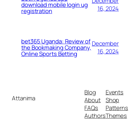
December
download mobile login ug
16, 2024
registration
bet365 Uganda: Review of
December
the Bookmaking Company,
16, 2024
Online Sports Betting
Blog
Events
Attanima
About
Shop
FAQs
Patterns
Authors
Themes