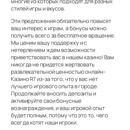
многие из которых подходят для разных
стилей игры и вкусов.
Эти предложения обязательно повысят
ваш интерес к играм, а бонусы можно
получить всего за бесплатное вращение.
Мы ценим вашу поддержку и с
нетерпением ждем возможности
приветствовать вас в нашем казино! Вам
никогда не придется жертвовать
развлекательной ценностью онлайн-
Казино R7 из-за того, что у вас нет
лучшего игрового опыта в городе.
Продолжайте вносить депозиты и
активируйте свои бонусные
вознаграждения, и ваш игровой опыт
будет полным, потому что это то, чего
всегда хотят наши игроки.