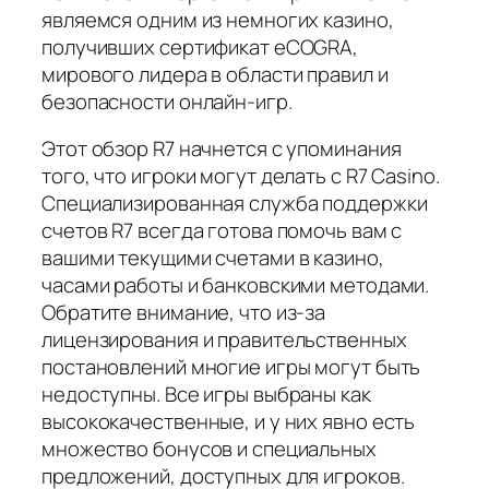
являемся одним из немногих казино,
получивших сертификат eCOGRA,
мирового лидера в области правил и
безопасности онлайн-игр.
Этот обзор R7 начнется с упоминания
того, что игроки могут делать с R7 Casino.
Специализированная служба поддержки
счетов R7 всегда готова помочь вам с
вашими текущими счетами в казино,
часами работы и банковскими методами.
Обратите внимание, что из-за
лицензирования и правительственных
постановлений многие игры могут быть
недоступны. Все игры выбраны как
высококачественные, и у них явно есть
множество бонусов и специальных
предложений, доступных для игроков.