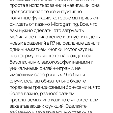
проста в использовании и навигации, она
предоставляет те же интуитивно
понятные функции, которые мы привыкли
ожидать от казино Microgaming. Все, что
вам нужно сделать, это загрузить
мобильное приложение и запустить день
новых вращений в R7 на реальные деньги
одним нажатием кнопки. Используя их
платформу, вы можете наслаждаться
безопасными, высокоэффективными и
уникальными онлайн-играми, не
имеющими себе равных. Что бы ни
случилось, вы обязательно будете
поражены грандиозными бонусами и, что
более важно, разнообразием
предлагаемых игр казино с множеством
захватывающих функций. Сделайте
забавную и захватывающую ставку за