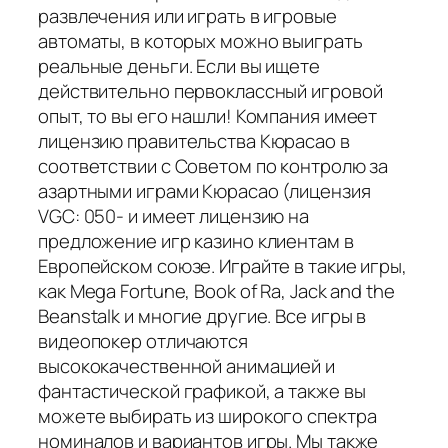
развлечения или играть в игровые
автоматы, в которых можно выиграть
реальные деньги. Если вы ищете
действительно первоклассный игровой
опыт, то вы его нашли! Компания имеет
лицензию правительства Кюрасао в
соответствии с Советом по контролю за
азартными играми Кюрасао (лицензия
VGC: 050- и имеет лицензию на
предложение игр казино клиентам в
Европейском союзе. Играйте в такие игры,
как Mega Fortune, Book of Ra, Jack and the
Beanstalk и многие другие. Все игры в
видеопокер отличаются
высококачественной анимацией и
фантастической графикой, а также вы
можете выбирать из широкого спектра
номиналов и вариантов игры. Мы также