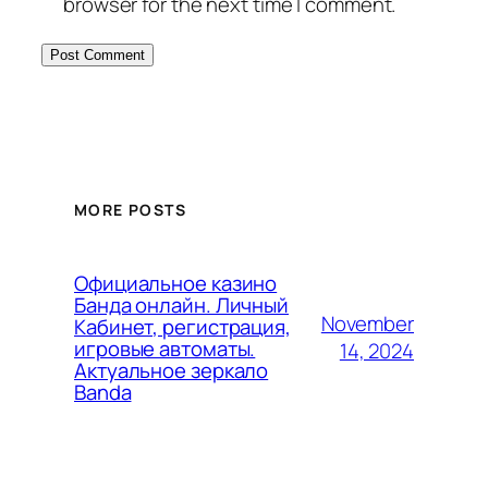
browser for the next time I comment.
MORE POSTS
Официальное казино
Банда онлайн. Личный
November
Кабинет, регистрация,
игровые автоматы.
14, 2024
Актуальное зеркало
Banda