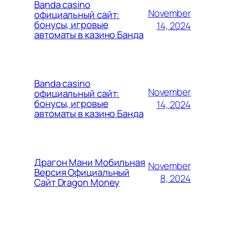
Banda casino
November
официальный сайт:
бонусы, игровые
14, 2024
автоматы в казино Банда
Banda casino
November
официальный сайт:
бонусы, игровые
14, 2024
автоматы в казино Банда
Драгон Мани Мобильная
November
Версия Официальный
8, 2024
Сайт Dragon Money