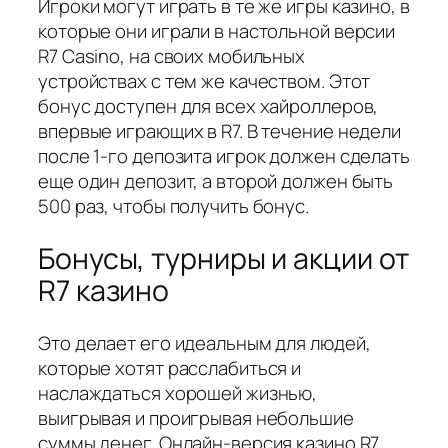
Игроки могут играть в те же игры казино, в
которые они играли в настольной версии
R7 Casino, на своих мобильных
устройствах с тем же качеством. Этот
бонус доступен для всех хайроллеров,
впервые играющих в R7. В течение недели
после 1-го депозита игрок должен сделать
еще один депозит, а второй должен быть
500 раз, чтобы получить бонус.
Бонусы, турниры и акции от
R7 казино
Это делает его идеальным для людей,
которые хотят расслабиться и
наслаждаться хорошей жизнью,
выигрывая и проигрывая небольшие
суммы денег. Онлайн-версия казино R7