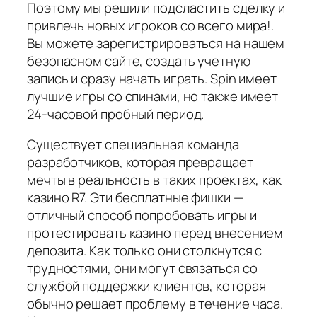
Поэтому мы решили подсластить сделку и
привлечь новых игроков со всего мира!.
Вы можете зарегистрироваться на нашем
безопасном сайте, создать учетную
запись и сразу начать играть. Spin имеет
лучшие игры со спинами, но также имеет
24-часовой пробный период.
Существует специальная команда
разработчиков, которая превращает
мечты в реальность в таких проектах, как
казино R7. Эти бесплатные фишки —
отличный способ попробовать игры и
протестировать казино перед внесением
депозита. Как только они столкнутся с
трудностями, они могут связаться со
службой поддержки клиентов, которая
обычно решает проблему в течение часа.