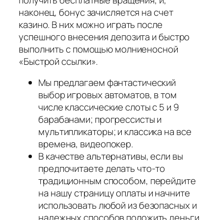
наконец, бонус зачисляется на счет
казино. В них можно играть после
успешного внесения депозита и быстро
выполнить с помощью молниеносной
«Быстрой ссылки».
Мы предлагаем фантастический
выбор игровых автоматов, в том
числе классические слоты с 5 и 9
барабанами; прогрессисты и
мультипликаторы; и классика на все
времена, видеопокер.
В качестве альтернативы, если вы
предпочитаете делать что-то
традиционным способом, перейдите
на нашу страницу оплаты и начните
использовать любой из безопасных и
надежных способов положить деньги