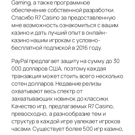
Gaming, а также программное
обеспечение собственной разработки.
Спасибо R7 Casino за предоставленную
мне возможность ознакомиться с вашим
казино и дать лучший опыт в онлайн-
казино нашим игрокам с условно-
бесплатной подпиской в ​​2016 году.
PayPal предлагает защиту на сумму до 30
000 долларов США, поэтому каждая
транзакция может стоить всего несколько
сотен долларов. Недавние релизы
охватывают весь спектр от
захватывающих новинок до классики.
Качество игр, предлагаемых R7 Casino,
превосходно, а разнообразие тем и
структур в каждой игре увлекает игроков
часами. Существует более 500 игр казино,