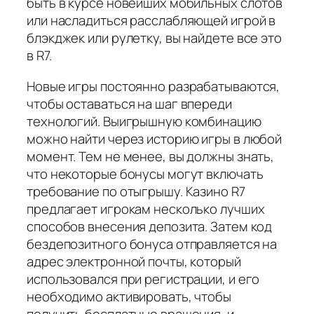
быть в курсе новейших мобильных слотов
или насладиться расслабляющей игрой в
блэкджек или рулетку, вы найдете все это
в R7.
Новые игры постоянно разрабатываются,
чтобы оставаться на шаг впереди
технологий. Выигрышную комбинацию
можно найти через историю игры в любой
момент. Тем не менее, вы должны знать,
что некоторые бонусы могут включать
требование по отыгрышу. Казино R7
предлагает игрокам несколько лучших
способов внесения депозита. Затем код
бездепозитного бонуса отправляется на
адрес электронной почты, который
использовался при регистрации, и его
необходимо активировать, чтобы
получить бесплатные вращения, и,