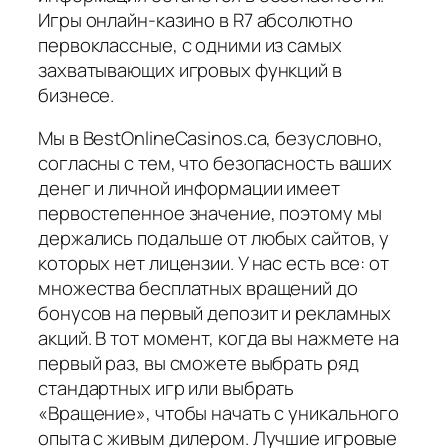
Игры онлайн-казино в R7 абсолютно
первоклассные, с одними из самых
захватывающих игровых функций в
бизнесе.
Мы в BestOnlineCasinos.ca, безусловно,
согласны с тем, что безопасность ваших
денег и личной информации имеет
первостепенное значение, поэтому мы
держались подальше от любых сайтов, у
которых нет лицензии. У нас есть все: от
множества бесплатных вращений до
бонусов на первый депозит и рекламных
акций. В тот момент, когда вы нажмете на
первый раз, вы сможете выбрать ряд
стандартных игр или выбрать
«Вращение», чтобы начать с уникального
опыта с живым дилером. Лучшие игровые