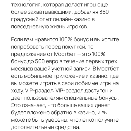
технология, которая делает игры еще
более захватывающими, добавляя 360-
градусный опыт онлайн-казино в
повседневную жизнь игроков.
Если вам нравится 100% бонус и вы хотите
попробовать перед покупкой, то
предложение от Мостбет — это 100%
бонус до 500 евро в течение первых трех
месяцев вашей учетной записи. В Мостбет
есть мобильное приложение и казино, где
вы можете играть в свои любимые игры на
ходу. VIP-раздел: VIP-раздел доступен и
дает пользователям специальные бонусы.
Это означает, что больше ваших денег
будет вложено обратно в казино, и вы
можете быть уверены, что легко получите
дополнительные средства.