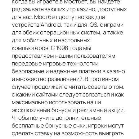
Когда вы играете в Мостбет, вы найдете
ряд захватывающих игр казино, доступных
для вас. Мостбет доступно как для
устройств Android, так и для iOS, с играми
для обеих операционных систем, а также
для мобильных и настольных
компьютеров. С 1998 года мы
предоставляем нашим пользователям
передовые игровые технологии,
безопасные и надежные платежи в казино
и множество развлечений. В противном
случае продолжайте читать советы о том,
с какими сайтами следует связаться и как
максимально использовать наши
эксклюзивные бонусы и рекламные акции.
Чтобы получить дополнительные
бесплатные бонусные очки, игроки могут
сделать ставку на возможность выиграть