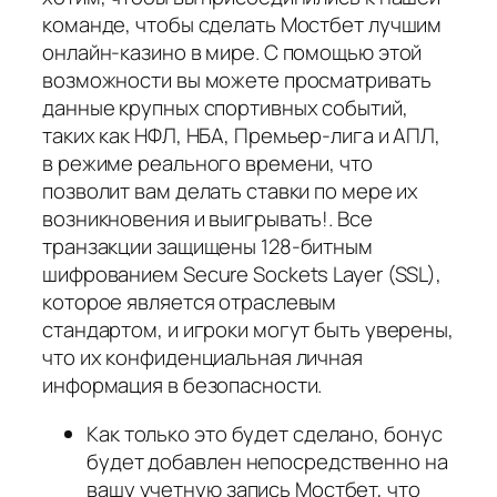
команде, чтобы сделать Мостбет лучшим
онлайн-казино в мире. С помощью этой
возможности вы можете просматривать
данные крупных спортивных событий,
таких как НФЛ, НБА, Премьер-лига и АПЛ,
в режиме реального времени, что
позволит вам делать ставки по мере их
возникновения и выигрывать!. Все
транзакции защищены 128-битным
шифрованием Secure Sockets Layer (SSL),
которое является отраслевым
стандартом, и игроки могут быть уверены,
что их конфиденциальная личная
информация в безопасности.
Как только это будет сделано, бонус
будет добавлен непосредственно на
вашу учетную запись Мостбет, что