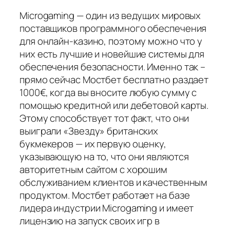
Microgaming — один из ведущих мировых
поставщиков программного обеспечения
для онлайн-казино, поэтому можно что у
них есть лучшие и новейшие системы для
обеспечения безопасности. Именно так –
прямо сейчас Мостбет бесплатно раздает
1000€, когда вы вносите любую сумму с
помощью кредитной или дебетовой карты.
Этому способствует тот факт, что они
выиграли «Звезду» британских
букмекеров — их первую оценку,
указывающую на то, что они являются
авторитетным сайтом с хорошим
обслуживанием клиентов и качественным
продуктом. Мостбет работает на базе
лидера индустрии Microgaming и имеет
лицензию на запуск своих игр в