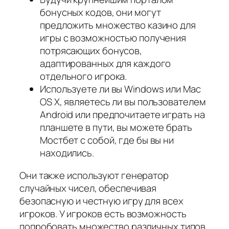
бонусных кодов, они могут
предложить множество казино для
игры с возможностью получения
потрясающих бонусов,
адаптированных для каждого
отдельного игрока.
Используете ли вы Windows или Mac
OS X, являетесь ли вы пользователем
Android или предпочитаете играть на
планшете в пути, вы можете брать
Мостбет с собой, где бы вы ни
находились.
Они также используют генератор
случайных чисел, обеспечивая
безопасную и честную игру для всех
игроков. У игроков есть возможность
попробовать множество различных типов