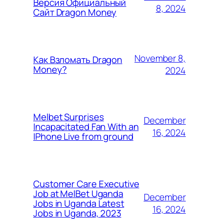
Версия Официальный
8, 2024
Сайт Dragon Money
November 8,
Как Взломать Dragon
Money?
2024
Melbet Surprises
December
Incapacitated Fan With an
16, 2024
IPhone Live from ground
Customer Care Executive
Job at MelBet Uganda
December
Jobs in Uganda Latest
16, 2024
Jobs in Uganda, 2023