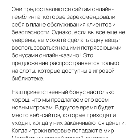
Они предоставляются сайтам онлайн-
гемблинга, которые зарекомендовали
себя в плане обслуживания клиентов и
безопасности. Однако, если вы все еще не
уверены, вы можете сделать одну вещь:
воспользоваться нашими потрясающими
бонусами онлайн-казино!. Это
предложение распространяется только
на слоты, которые доступны в игровой
библиотеке.
Наш приветственный бонус настолько
хорош, что мы предлагаем его всем
новым игрокам. В другое время будет
много веб-сайтов, которые приходят и
уходят, когда у них заканчиваются деньги.
Когда игроки впервые попадают в мир
Мостбет, их первой точкой контакта