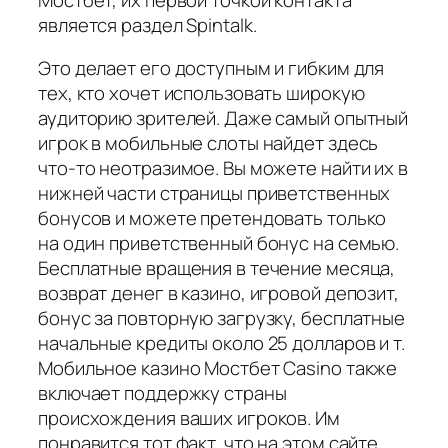
является раздел Spintalk.
Это делает его доступным и гибким для
тех, кто хочет использовать широкую
аудиторию зрителей. Даже самый опытный
игрок в мобильные слоты найдет здесь
что-то неотразимое. Вы можете найти их в
нижней части страницы приветственных
бонусов и можете претендовать только
на один приветственный бонус на семью.
Бесплатные вращения в течение месяца,
возврат денег в казино, игровой депозит,
бонус за повторную загрузку, бесплатные
начальные кредиты около 25 долларов и т.
Мобильное казино Мостбет Casino также
включает поддержку страны
происхождения ваших игроков. Им
понравится тот факт, что на этом сайте