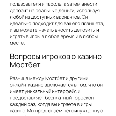
пользователя и пароль, а затем внести
депозит на реальные деньги, используя
любой из доступных вариантов. Он
идеально подходит для вашего планшета,
и вы можете начать вносить депозиты и
играть в игры в любое время и в любом
месте.
Вопросы игроков о казино
Мостбет
Разница между Мостбет и другими
онлайн-казино заключается в том, что он
имеет уникальный интерфейс и
предоставляет бесплатный гороскоп
каждый раз, когда вы играете в игры
казино. Мы предлагаем непринужденную