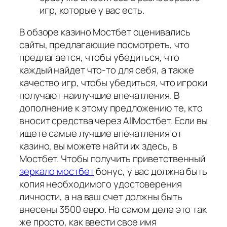
игр, которые у вас есть.
В обзоре казино Мостбет оценивались
сайты, предлагающие посмотреть, что
предлагается, чтобы убедиться, что
каждый найдет что-то для себя, а также
качество игр, чтобы убедиться, что игроки
получают наилучшие впечатления. В
дополнение к этому предложению те, кто
вносит средства через AllМостбет. Если вы
ищете самые лучшие впечатления от
казино, вы можете найти их здесь, в
Мостбет. Чтобы получить приветственный
зеркало мостбет
бонус, у вас должна быть
копия необходимого удостоверения
личности, а на ваш счет должны быть
внесены 3500 евро. На самом деле это так
же просто, как ввести свое имя