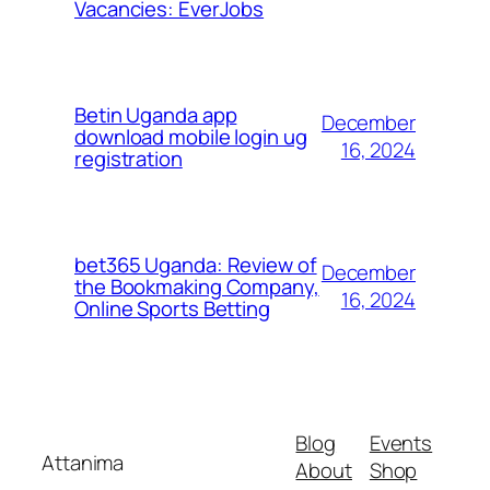
Vacancies: EverJobs
Betin Uganda app
December
download mobile login ug
16, 2024
registration
bet365 Uganda: Review of
December
the Bookmaking Company,
16, 2024
Online Sports Betting
Blog
Events
Attanima
About
Shop