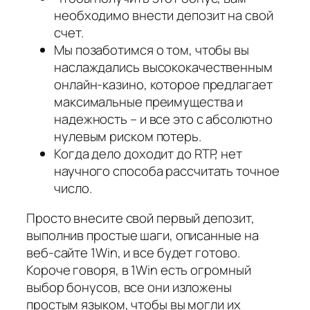
необходимо внести депозит на свой
счет.
Мы позаботимся о том, чтобы вы
наслаждались высококачественным
онлайн-казино, которое предлагает
максимальные преимущества и
надежность – и все это с абсолютно
нулевым риском потерь.
Когда дело доходит до RTP, нет
научного способа рассчитать точное
число.
Просто внесите свой первый депозит,
выполнив простые шаги, описанные на
веб-сайте 1Win, и все будет готово.
Короче говоря, в 1Win есть огромный
выбор бонусов, все они изложены
простым языком, чтобы вы могли их