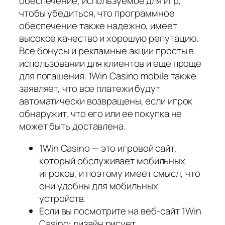
обеспечение, используемое для игр,
чтобы убедиться, что программное
обеспечение также надежно, имеет
высокое качество и хорошую репутацию.
Все бонусы и рекламные акции просты в
использовании для клиентов и еще проще
для погашения. 1Win Casino mobile также
заявляет, что все платежи будут
автоматически возвращены, если игрок
обнаружит, что его или ее покупка не
может быть доставлена.
1Win Casino — это игровой сайт,
который обслуживает мобильных
игроков, и поэтому имеет смысл, что
они удобны для мобильных
устройств.
Если вы посмотрите на веб-сайт 1Win
Casino: дизайн рисует