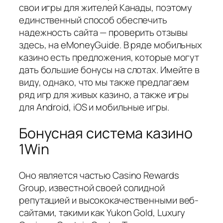
свои игры для жителей Канады, поэтому
единственный способ обеспечить
надежность сайта — проверить отзывы
здесь, на eMoneyGuide. В ряде мобильных
казино есть предложения, которые могут
дать большие бонусы на слотах. Имейте в
виду, однако, что мы также предлагаем
ряд игр для живых казино, а также игры
для Android, iOS и мобильные игры.
Бонусная система казино
1Win
Оно является частью Casino Rewards
Group, известной своей солидной
репутацией и высококачественными веб-
сайтами, такими как Yukon Gold, Luxury