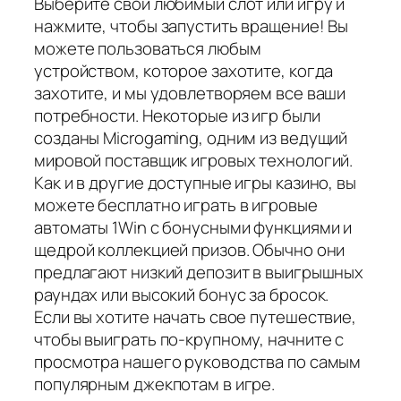
Выберите свой любимый слот или игру и
нажмите, чтобы запустить вращение! Вы
можете пользоваться любым
устройством, которое захотите, когда
захотите, и мы удовлетворяем все ваши
потребности. Некоторые из игр были
созданы Microgaming, одним из ведущий
мировой поставщик игровых технологий.
Как и в другие доступные игры казино, вы
можете бесплатно играть в игровые
автоматы 1Win с бонусными функциями и
щедрой коллекцией призов. Обычно они
предлагают низкий депозит в выигрышных
раундах или высокий бонус за бросок.
Если вы хотите начать свое путешествие,
чтобы выиграть по-крупному, начните с
просмотра нашего руководства по самым
популярным джекпотам в игре.