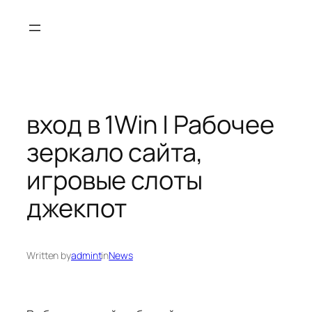
Skip
to
content
вход в 1Win | Рабочее
зеркало сайта,
игровые слоты
джекпот
Written by
admint
in
News