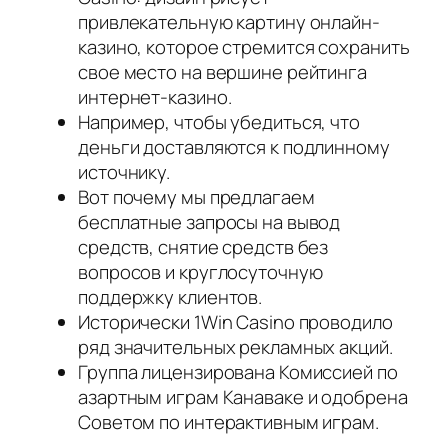
привлекательную картину онлайн-
казино, которое стремится сохранить
свое место на вершине рейтинга
интернет-казино.
Например, чтобы убедиться, что
деньги доставляются к подлинному
источнику.
Вот почему мы предлагаем
бесплатные запросы на вывод
средств, снятие средств без
вопросов и круглосуточную
поддержку клиентов.
Исторически 1Win Casino проводило
ряд значительных рекламных акций.
Группа лицензирована Комиссией по
азартным играм Канаваке и одобрена
Советом по интерактивным играм.