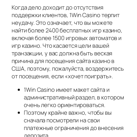
Когда дело доходит до отсутствия
поддержки клиентов, 1Win Casino терпит
неудачу. Это означает, что вы можете
найти более 2400 бесплатных игр казино,
включая более 1500 игровых автоматов и
игр казино. Что касается цели вашей
транзакции, у вас должна быть веская
причина для посещения сайта казино в
США, поэтому, пожалуйста, воздержитесь
от посещения, если «хочет поиграть».
1Win Casino имеет макет сайта и
административный раздел, в котором
очень легко ориентироваться.
Поэтому крайне важно, чтобы вы
сначала посмотрели на свои
платежные ограничения до внесения
депозита.