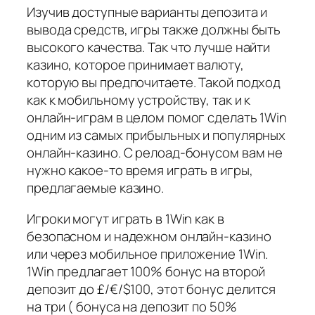
Изучив доступные варианты депозита и
вывода средств, игры также должны быть
высокого качества. Так что лучше найти
казино, которое принимает валюту,
которую вы предпочитаете. Такой подход
как к мобильному устройству, так и к
онлайн-играм в целом помог сделать 1Win
одним из самых прибыльных и популярных
онлайн-казино. С релоад-бонусом вам не
нужно какое-то время играть в игры,
предлагаемые казино.
Игроки могут играть в 1Win как в
безопасном и надежном онлайн-казино
или через мобильное приложение 1Win.
1Win предлагает 100% бонус на второй
депозит до £/€/$100, этот бонус делится
на три ( бонуса на депозит по 50%