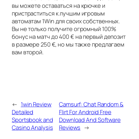
вы можете оставаться на крючке и
пристраститься к лучшим игровым
автоматам 1Win для своих собственных.
Вы не только получите огромный 100%
бонус на матч до 400 € на первый депозит
в размере 250 €, но мы также предлагаем
вам второй.
←
1win Review
Camsurf: Chat Random &
Detailed
Flirt For Android Free
Sportsbook and
Download And Software
Casino Analysis
Reviews
→