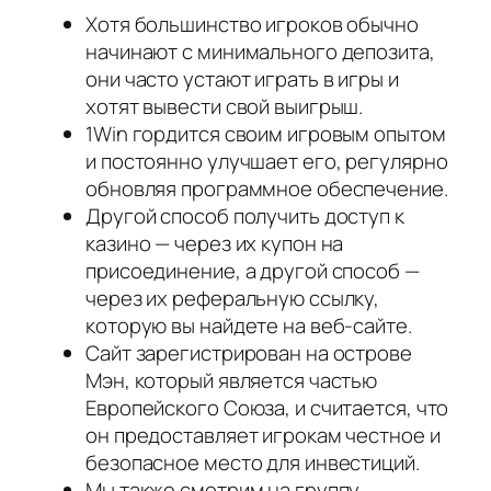
Хотя большинство игроков обычно
начинают с минимального депозита,
они часто устают играть в игры и
хотят вывести свой выигрыш.
1Win гордится своим игровым опытом
и постоянно улучшает его, регулярно
обновляя программное обеспечение.
Другой способ получить доступ к
казино — через их купон на
присоединение, а другой способ —
через их реферальную ссылку,
которую вы найдете на веб-сайте.
Сайт зарегистрирован на острове
Мэн, который является частью
Европейского Союза, и считается, что
он предоставляет игрокам честное и
безопасное место для инвестиций.
Мы также смотрим на группу