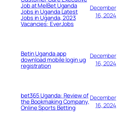
Job at MelBet Uganda
December
Jobs in Uganda Latest
16, 2024
Jobs in Uganda, 2023
Vacancies: EverJobs
Betin Uganda app
December
download mobile login ug
16, 2024
registration
bet365 Uganda: Review of
December
the Bookmaking Company,
16, 2024
Online Sports Betting