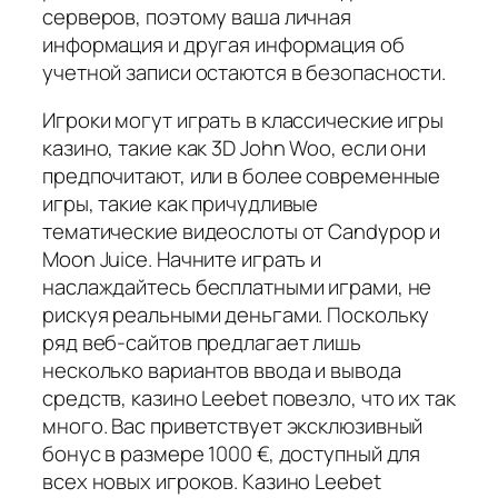
серверов, поэтому ваша личная
информация и другая информация об
учетной записи остаются в безопасности.
Игроки могут играть в классические игры
казино, такие как 3D John Woo, если они
предпочитают, или в более современные
игры, такие как причудливые
тематические видеослоты от Candypop и
Moon Juice. Начните играть и
наслаждайтесь бесплатными играми, не
рискуя реальными деньгами. Поскольку
ряд веб-сайтов предлагает лишь
несколько вариантов ввода и вывода
средств, казино Leebet повезло, что их так
много. Вас приветствует эксклюзивный
бонус в размере 1000 €, доступный для
всех новых игроков. Казино Leebet