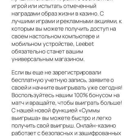
игрой или испытать отмеченный
наградами образ жизни в казино. С
лучшими играми и рекламными акциями, к
которым вы можете получить доступ на
своем настольном компьютере и
мобильном устройстве, Leebet
обязательно станет вашим
универсальным магазином.
Если вы еще не зарегистрировали
бесплатную учетную запись, заявите о
своей и начните выигрывать уже сегодня!
Воспользуйтесь нашим 100% бонусом на
матч и вращайте, чтобы выиграть больше!
С нашей новой функцией «Суммы
выигрыша» вы можете быстро и легко
получить свой выигрыш. Онлайн-казино
работает с безопасных и зашифрованных