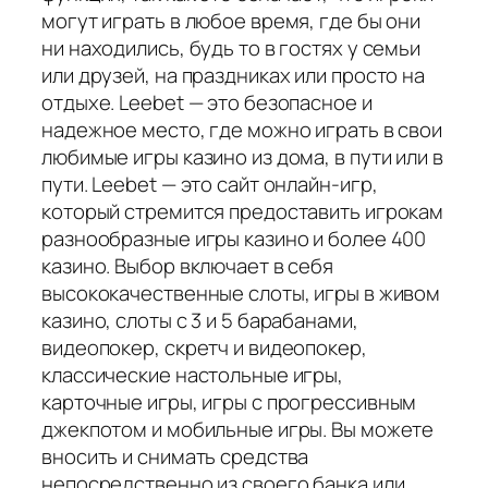
могут играть в любое время, где бы они
ни находились, будь то в гостях у семьи
или друзей, на праздниках или просто на
отдыхе. Leebet — это безопасное и
надежное место, где можно играть в свои
любимые игры казино из дома, в пути или в
пути. Leebet — это сайт онлайн-игр,
который стремится предоставить игрокам
разнообразные игры казино и более 400
казино. Выбор включает в себя
высококачественные слоты, игры в живом
казино, слоты с 3 и 5 барабанами,
видеопокер, скретч и видеопокер,
классические настольные игры,
карточные игры, игры с прогрессивным
джекпотом и мобильные игры. Вы можете
вносить и снимать средства
непосредственно из своего банка или