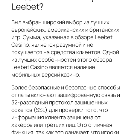
Leebet?
Был выбран широкий выбор из лучших
европейских, американских и британских
игр. Сумма, указанная в обзоре Leebet
Casino, является разумной и не
покушается на средства клиентов. Одной
из лучших особенностей этого обзора
Leebet Casino является наличие
мобильных версий казино.
Более безопасные и безопасные способы
оплаты включают зашифрованную связь и
32-разрядный протокол защищенных
сокетов (SSL) для проверки того, что
информация клиента защищена от
хакеров или третьих лиц. Это отличная
функция, так как это означает, что игроки