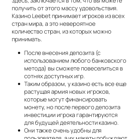
здесь, заключается в том, что вы можете
получить от этого массу удовольствия.
Казино Leebet принимает игроков из всех
стран мира, а это невероятное
количество стран, из которых можно
принимать.
После внесения депозита (с
использованием любого банковского
метода) вы сможете повеселиться в
сотнях доступных игр.
Таким образом, у казино есть все еще
растущая армия новых игроков,
которые могут финансировать
монету, но после первого депозита
инвестиции игрока гарантируются
для будущей деятельности казино.
Они также очень удобны для
пользователя, а их макеты побуждают