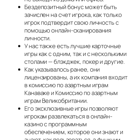
Бездепозитный бонус может быть
зачислен на счет игрока, как только
игрок подтвердит свою личность с
помощью онлайн-сканирования
личности.
У нас также есть лучшие карточные
игры как с одним, так и с несколькими
столами — блэкджек, покер и другие.
Как указывалось ранее, они
лицензированы, а их компания входит
в комиссию по азартным играм
Канаваке и Комиссию по азартным
играм Великобритании.
Его эксклюзивные игры позволяют
игрокам развлекаться в онлайн-
казино с программным
обеспечением, которое они знают и
знают, как пользоваться, а функции