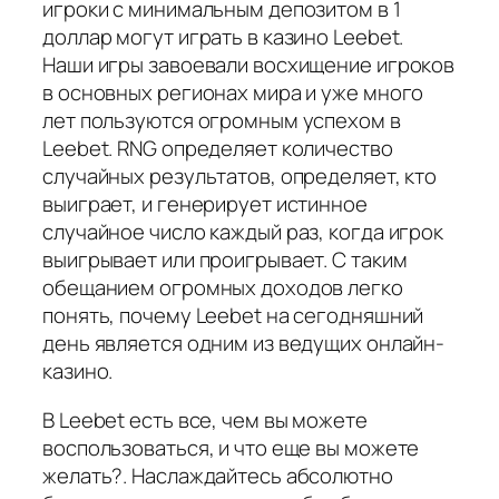
игроки с минимальным депозитом в 1
доллар могут играть в казино Leebet.
Наши игры завоевали восхищение игроков
в основных регионах мира и уже много
лет пользуются огромным успехом в
Leebet. RNG определяет количество
случайных результатов, определяет, кто
выиграет, и генерирует истинное
случайное число каждый раз, когда игрок
выигрывает или проигрывает. С таким
обещанием огромных доходов легко
понять, почему Leebet на сегодняшний
день является одним из ведущих онлайн-
казино.
В Leebet есть все, чем вы можете
воспользоваться, и что еще вы можете
желать?. Наслаждайтесь абсолютно