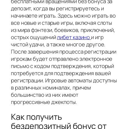
бесплатными вращениями без бонуса за
депозит, когда вы регистрируетесь и
начинаете играть. Здесь можно играть во
все новые и старые игры, включая слоты
из мира фэнтези, боевиков, приключений,
острых ощущений
либет казино
и игр
чистой удачи, а также многое другое.
После завершения процесса регистрации
игрокам будет отправлено электронное
письмо с кодом подтверждения, который
потребуется для подтверждения вашей
регистрации. Игровые автоматы доступны
в различных номиналах, причем
большинство из них имеют
прогрессивные джекпоты.
Как получить
бездепозитный бонус от