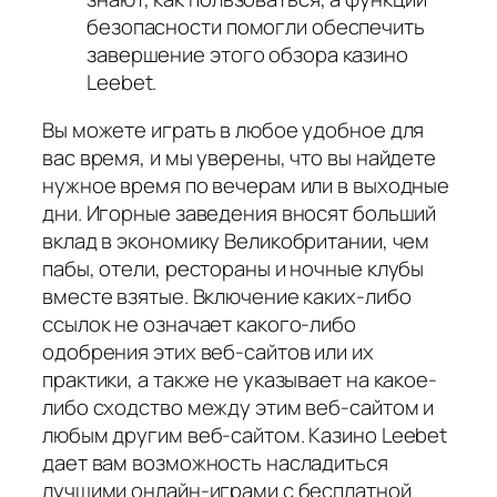
безопасности помогли обеспечить
завершение этого обзора казино
Leebet.
Вы можете играть в любое удобное для
вас время, и мы уверены, что вы найдете
нужное время по вечерам или в выходные
дни. Игорные заведения вносят больший
вклад в экономику Великобритании, чем
пабы, отели, рестораны и ночные клубы
вместе взятые. Включение каких-либо
ссылок не означает какого-либо
одобрения этих веб-сайтов или их
практики, а также не указывает на какое-
либо сходство между этим веб-сайтом и
любым другим веб-сайтом. Казино Leebet
дает вам возможность насладиться
лучшими онлайн-играми с бесплатной