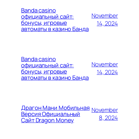
Banda casino
November
официальный сайт:
бонусы, игровые
14, 2024
автоматы в казино Банда
Banda casino
November
официальный сайт:
бонусы, игровые
14, 2024
автоматы в казино Банда
Драгон Мани Мобильная
November
Версия Официальный
8, 2024
Сайт Dragon Money