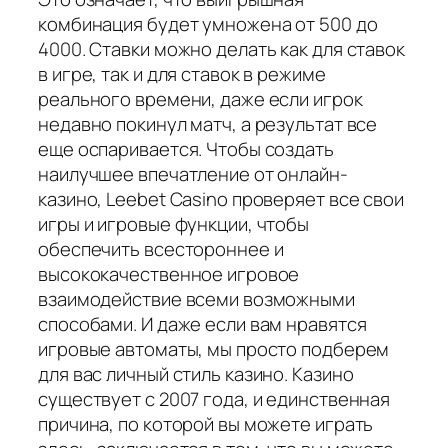
комбинация будет умножена от 500 до
4000. Ставки можно делать как для ставок
в игре, так и для ставок в режиме
реального времени, даже если игрок
недавно покинул матч, а результат все
еще оспаривается. Чтобы создать
наилучшее впечатление от онлайн-
казино, Leebet Casino проверяет все свои
игры и игровые функции, чтобы
обеспечить всестороннее и
высококачественное игровое
взаимодействие всеми возможными
способами. И даже если вам нравятся
игровые автоматы, мы просто подберем
для вас личный стиль казино. Казино
существует с 2007 года, и единственная
причина, по которой вы можете играть