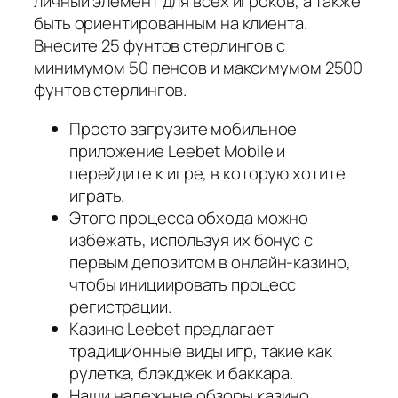
личный элемент для всех игроков, а также
быть ориентированным на клиента.
Внесите 25 фунтов стерлингов с
минимумом 50 пенсов и максимумом 2500
фунтов стерлингов.
Просто загрузите мобильное
приложение Leebet Mobile и
перейдите к игре, в которую хотите
играть.
Этого процесса обхода можно
избежать, используя их бонус с
первым депозитом в онлайн-казино,
чтобы инициировать процесс
регистрации.
Казино Leebet предлагает
традиционные виды игр, такие как
рулетка, блэкджек и баккара.
Наши надежные обзоры казино