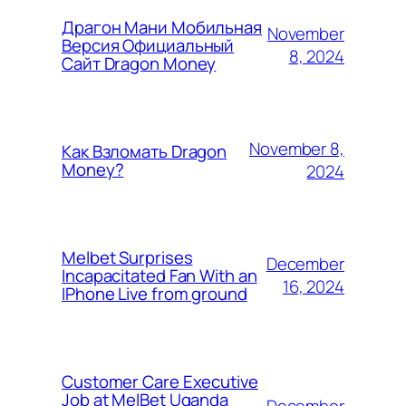
Драгон Мани Мобильная
November
Версия Официальный
8, 2024
Сайт Dragon Money
November 8,
Как Взломать Dragon
Money?
2024
Melbet Surprises
December
Incapacitated Fan With an
16, 2024
IPhone Live from ground
Customer Care Executive
Job at MelBet Uganda