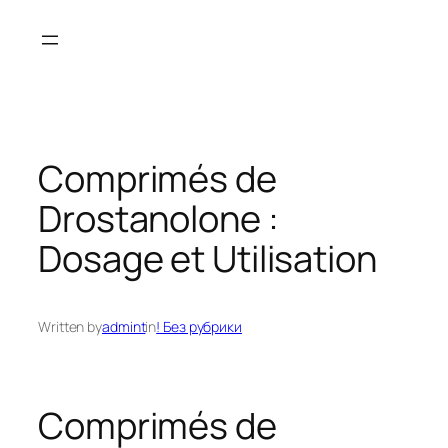
Skip
to
content
Comprimés de
Drostanolone :
Dosage et Utilisation
Written by
admint
in
! Без рубрики
Comprimés de