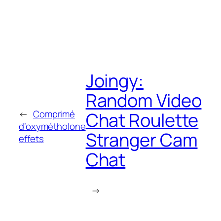
Joingy:
Random Video
←
Comprimé
Chat Roulette
d’oxymétholone
Stranger Cam
effets
Chat
→