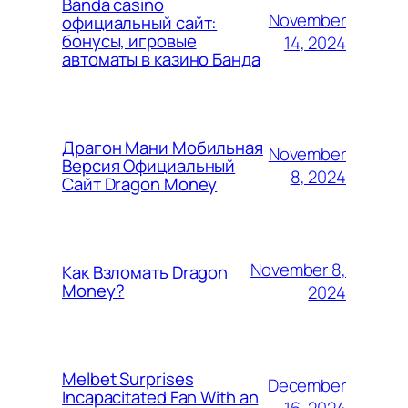
Banda casino
November
официальный сайт:
бонусы, игровые
14, 2024
автоматы в казино Банда
Драгон Мани Мобильная
November
Версия Официальный
8, 2024
Сайт Dragon Money
November 8,
Как Взломать Dragon
Money?
2024
Melbet Surprises
December
Incapacitated Fan With an
16, 2024