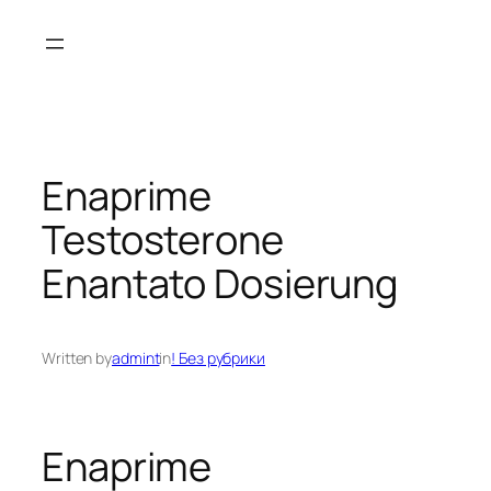
Skip
to
content
Enaprime
Testosterone
Enantato Dosierung
Written by
admint
in
! Без рубрики
Enaprime