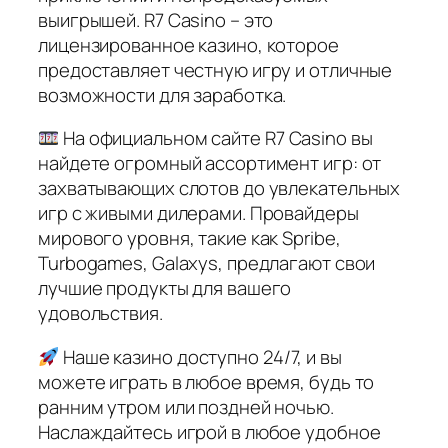
выигрышей. R7 Casino – это
лицензированное казино, которое
предоставляет честную игру и отличные
возможности для заработка.
На официальном сайте R7 Casino вы
найдете огромный ассортимент игр: от
захватывающих слотов до увлекательных
игр с живыми дилерами. Провайдеры
мирового уровня, такие как Spribe,
Turbogames, Galaxys, предлагают свои
лучшие продукты для вашего
удовольствия.
Наше казино доступно 24/7, и вы
можете играть в любое время, будь то
ранним утром или поздней ночью.
Наслаждайтесь игрой в любое удобное