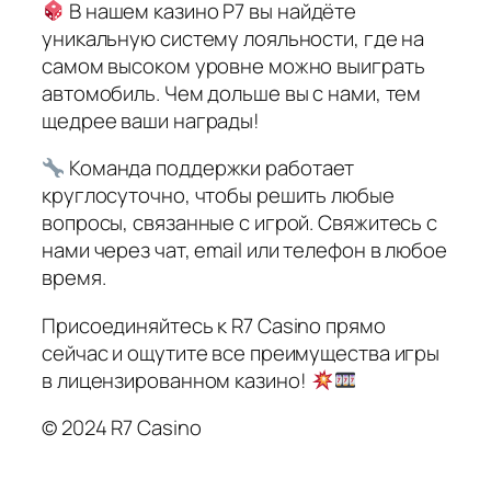
В нашем казино Р7 вы найдёте
уникальную систему лояльности, где на
самом высоком уровне можно выиграть
автомобиль. Чем дольше вы с нами, тем
щедрее ваши награды!
Команда поддержки работает
круглосуточно, чтобы решить любые
вопросы, связанные с игрой. Свяжитесь с
нами через чат, email или телефон в любое
время.
Присоединяйтесь к R7 Casino прямо
сейчас и ощутите все преимущества игры
в лицензированном казино!
© 2024 R7 Casino