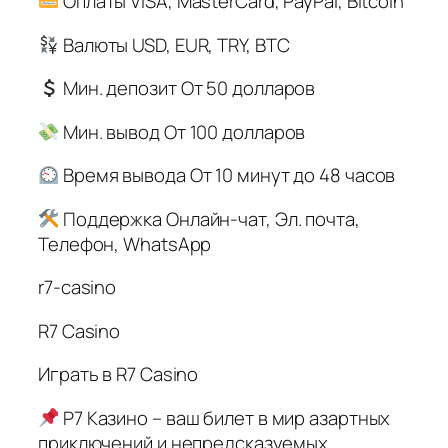
Оплаты VISA, MasterCard, PayPal, Bitcoin
Валюты USD, EUR, TRY, BTC
Мин. депозит От 50 долларов
Мин. вывод От 100 долларов
Время вывода От 10 минут до 48 часов
Поддержка Онлайн-чат, Эл. почта,
Телефон, WhatsApp
r7-casino
R7 Casino
Играть в R7 Casino
Р7 Казино – ваш билет в мир азартных
приключений и непредсказуемых