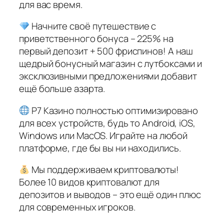
для вас время.
Начните своё путешествие с
приветственного бонуса – 225% на
первый депозит + 500 фриспинов! А наш
щедрый бонусный магазин с лутбоксами и
эксклюзивными предложениями добавит
ещё больше азарта.
Р7 Казино полностью оптимизировано
для всех устройств, будь то Android, iOS,
Windows или MacOS. Играйте на любой
платформе, где бы вы ни находились.
Мы поддерживаем криптовалюты!
Более 10 видов криптовалют для
депозитов и выводов – это ещё один плюс
для современных игроков.