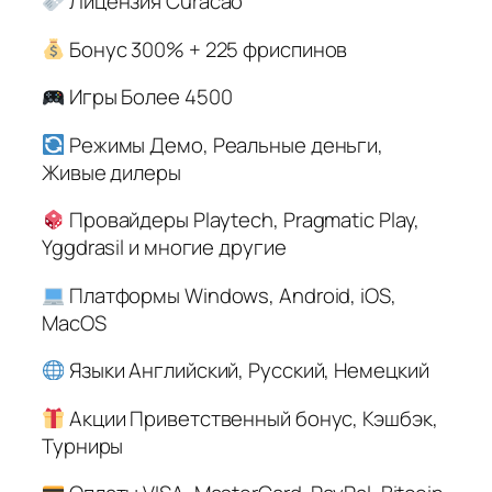
Лицензия Curacao
Бонус 300% + 225 фриспинов
Игры Более 4500
Режимы Демо, Реальные деньги,
Живые дилеры
Провайдеры Playtech, Pragmatic Play,
Yggdrasil и многие другие
Платформы Windows, Android, iOS,
MacOS
Языки Английский, Русский, Немецкий
Акции Приветственный бонус, Кэшбэк,
Турниры