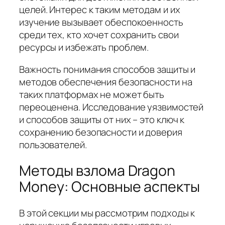
целей. Интерес к таким методам и их
изучение вызывает обеспокоенность
среди тех, кто хочет сохранить свои
ресурсы и избежать проблем.
Важность понимания способов защиты и
методов обеспечения безопасности на
таких платформах не может быть
переоценена. Исследование уязвимостей
и способов защиты от них – это ключ к
сохранению безопасности и доверия
пользователей.
Методы взлома Dragon
Money: Основные аспекты
В этой секции мы рассмотрим подходы к