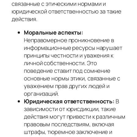
связанные с этическими нормами и
юридической ответственностью за такие
действия.
Моральные аспекты:
Неправомерное проникновение в
информационные ресурсы нарушает
принципы честности и уважения к
личной собственности. Это
поведение ставит под сомнение
основные нормы этики, связанные с
уважением прав других людей и
организаций.
Юридическая ответственность:
В
зависимости от юрисдикции, такие
действия могут привести к различным
правовым последствиям, включая
штрафы, тюремное заключение и