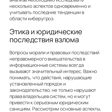
несколько аспектов одновременно и
учитывать последние тенденции в
области киберугроз.
Этика и юридические
последствия взлома
Вопросы морали и правовых последствий
неправомерного вмешательства в
информационные системы всегда
вызывают значительный интерес. Важно
понимать, что действия, нарушающие
установленный порядок и
законодательство, не только нарушают
права владельцев систем, но и могут
привести к серьезным юридическим
санкциям. Рассмотрим основные аспекты,