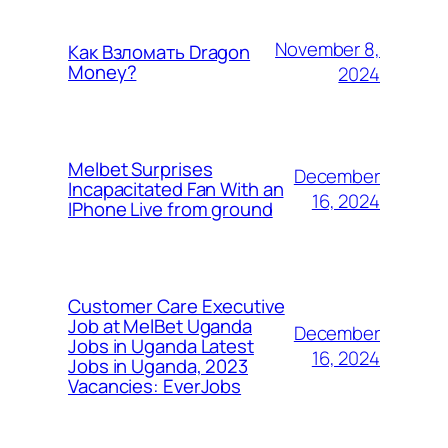
November 8,
Как Взломать Dragon
Money?
2024
Melbet Surprises
December
Incapacitated Fan With an
16, 2024
IPhone Live from ground
Customer Care Executive
Job at MelBet Uganda
December
Jobs in Uganda Latest
16, 2024
Jobs in Uganda, 2023
Vacancies: EverJobs