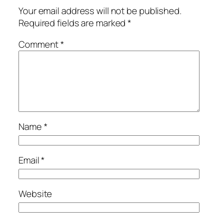
Your email address will not be published.
Required fields are marked
*
Comment
*
Name
*
Email
*
Website