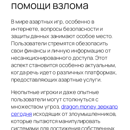
помощи взлома
В мире азартных игр, особенно в
интернете, вопросы безопасности и
защиты данных занимают особое место.
Пользователи стремятся обезопасить
свои финансы и личную информацию от
несанкционированного доступа. Этот
аспект становится особенно актуальным,
когда речь идет о различных платформах,
предоставляющих азартные услуги.
Неопытные игроки и даже опытные
пользователи могут столкнуться с
множеством угроз,
dragon money зеркало
сегодня
исходящих от злоумышленников,
которые пытаются манипулировать
системами для достижения собственных