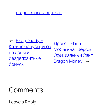
dragon money зеркало
←
Вход Daddy –
Драгон Мани
Казино бонусы, игра
Мобильная Версия
на деньги,
Официальный Сайт
бездепозитные
Dragon Money
→
бонусы
Comments
Leave a Reply