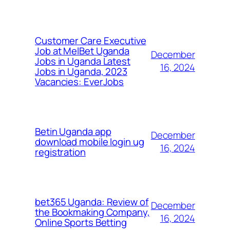
Customer Care Executive
Job at MelBet Uganda
December
Jobs in Uganda Latest
16, 2024
Jobs in Uganda, 2023
Vacancies: EverJobs
Betin Uganda app
December
download mobile login ug
16, 2024
registration
bet365 Uganda: Review of
December
the Bookmaking Company,
16, 2024
Online Sports Betting