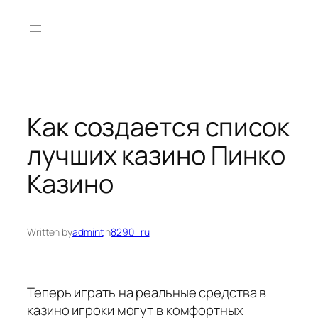
Skip
to
content
Как создается список
лучших казино Пинко
Казино
Written by
admint
in
8290_ru
Теперь играть на реальные средства в
казино игроки могут в комфортных