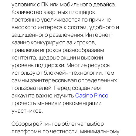
условиях с ПК или мобильного девайса.
Количество азартных площадок
постоянно увеличивается по причине
высокого интереса к слотам, удобного и
защищенного развлечения. Интернет-
казино конкурируют за игроков,
привлекая игроков разнообразием
контента, щедрые акции и высокий
уровень поддержки. Многие ресурсы
используют блокчейн-технологии, тем
самым заинтересовывая определенных
пользователей. Перед созданием
аккаунта важно изучить
Casino Pinco
,
прочесть мнения и рекомендации
участников.
Обзоры рейтингов облегчат выбор
платформы по честности, минимальному