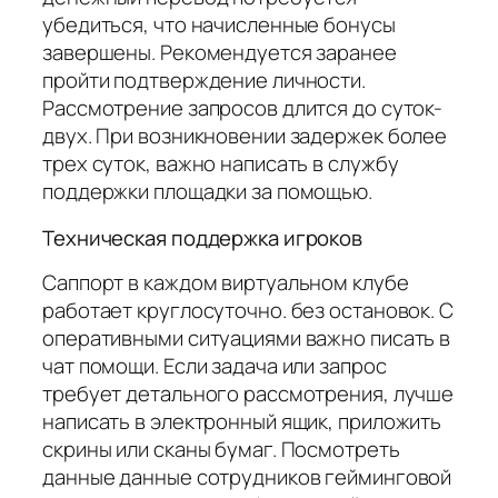
убедиться, что начисленные бонусы
завершены. Рекомендуется заранее
пройти подтверждение личности.
Рассмотрение запросов длится до суток-
двух. При возникновении задержек более
трех суток, важно написать в службу
поддержки площадки за помощью.
Техническая поддержка игроков
Саппорт в каждом виртуальном клубе
работает круглосуточно. без остановок. С
оперативными ситуациями важно писать в
чат помощи. Если задача или запрос
требует детального рассмотрения, лучше
написать в электронный ящик, приложить
скрины или сканы бумаг. Посмотреть
данные данные сотрудников гейминговой