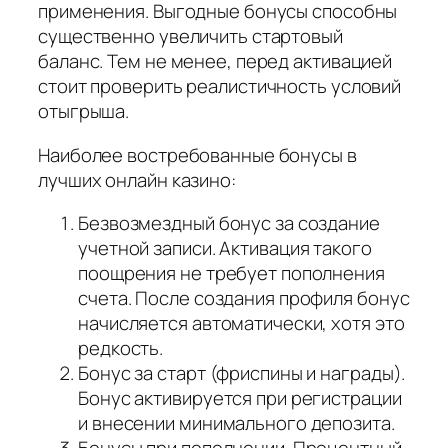
применения. Выгодные бонусы способны
существенно увеличить стартовый
баланс. Тем не менее, перед активацией
стоит проверить реалистичность условий
отыгрыша.
Наиболее востребованные бонусы в
лучших онлайн казино:
Безвозмездный бонус за создание
учетной записи. Активация такого
поощрения не требует пополнения
счета. После создания профиля бонус
начисляется автоматически, хотя это
редкость.
Бонус за старт (фриспины и награды).
Бонус активируется при регистрации
и внесении минимального депозита.