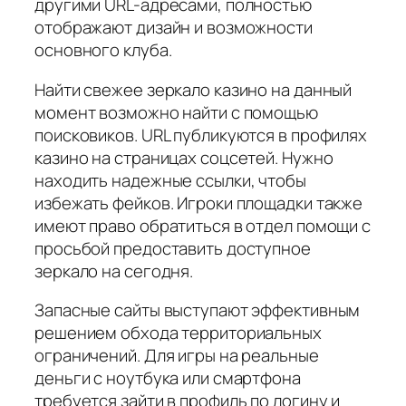
другими URL-адресами, полностью
отображают дизайн и возможности
основного клуба.
Найти свежее зеркало казино на данный
момент возможно найти с помощью
поисковиков. URL публикуются в профилях
казино на страницах соцсетей. Нужно
находить надежные ссылки, чтобы
избежать фейков. Игроки площадки также
имеют право обратиться в отдел помощи с
просьбой предоставить доступное
зеркало на сегодня.
Запасные сайты выступают эффективным
решением обхода территориальных
ограничений. Для игры на реальные
деньги с ноутбука или смартфона
требуется зайти в профиль по логину и