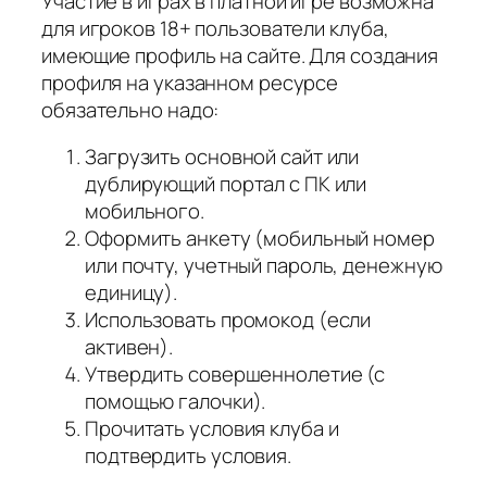
Участие в играх в платной игре возможна
для игроков 18+ пользователи клуба,
имеющие профиль на сайте. Для создания
профиля на указанном ресурсе
обязательно надо:
Загрузить основной сайт или
дублирующий портал с ПК или
мобильного.
Оформить анкету (мобильный номер
или почту, учетный пароль, денежную
единицу).
Использовать промокод (если
активен).
Утвердить совершеннолетие (с
помощью галочки).
Прочитать условия клуба и
подтвердить условия.