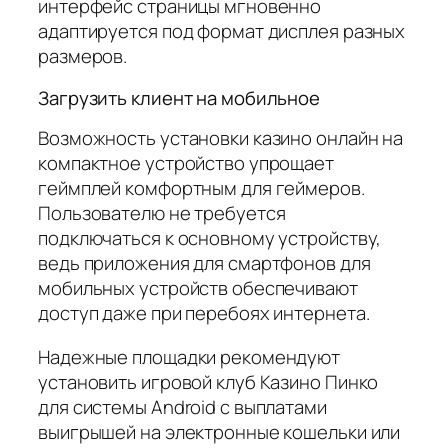
интерфейс страницы мгновенно
адаптируется под формат дисплея разных
размеров.
Загрузить клиент на мобильное
Возможность установки казино онлайн на
компактное устройство упрощает
геймплей комфортным для геймеров.
Пользователю не требуется
подключаться к основному устройству,
ведь приложения для смартфонов для
мобильных устройств обеспечивают
доступ даже при перебоях интернета.
Надежные площадки рекомендуют
установить игровой клуб Казино Пинко
для системы Android с выплатами
выигрышей на электронные кошельки или