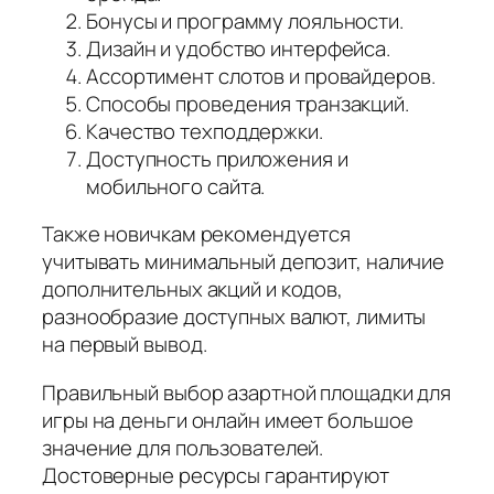
Бонусы и программу лояльности.
Дизайн и удобство интерфейса.
Ассортимент слотов и провайдеров.
Способы проведения транзакций.
Качество техподдержки.
Доступность приложения и
мобильного сайта.
Также новичкам рекомендуется
учитывать минимальный депозит, наличие
дополнительных акций и кодов,
разнообразие доступных валют, лимиты
на первый вывод.
Правильный выбор азартной площадки для
игры на деньги онлайн имеет большое
значение для пользователей.
Достоверные ресурсы гарантируют