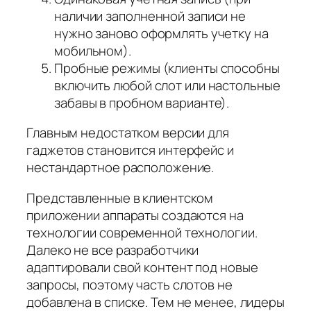
наличии заполненной записи не
нужно заново оформлять учетку на
мобильном).
Пробные режимы (клиенты способны
включить любой слот или настольные
забавы в пробном варианте).
Главным недостатком версии для
гаджетов становится интерфейс и
нестандартное расположение.
Представленные в клиентском
приложении аппараты создаются на
технологии современной технологии.
Далеко не все разработчики
адаптировали свой контент под новые
запросы, поэтому часть слотов не
добавлена в списке. Тем не менее, лидеры