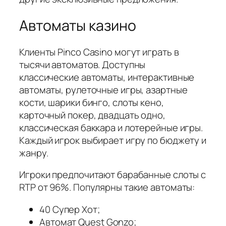
Автоматы казино
Клиенты Pinco Casino могут играть в
тысячи автоматов. Доступны
классические автоматы, интерактивные
автоматы, рулеточные игры, азартные
кости, шарики бинго, слоты кено,
карточный покер, двадцать одно,
классическая баккара и лотерейные игры.
Каждый игрок выбирает игру по бюджету и
жанру.
Игроки предпочитают барабанные слоты с
RTP от 96%. Популярны такие автоматы:
40 Супер Хот;
Автомат Quest Gonzo;