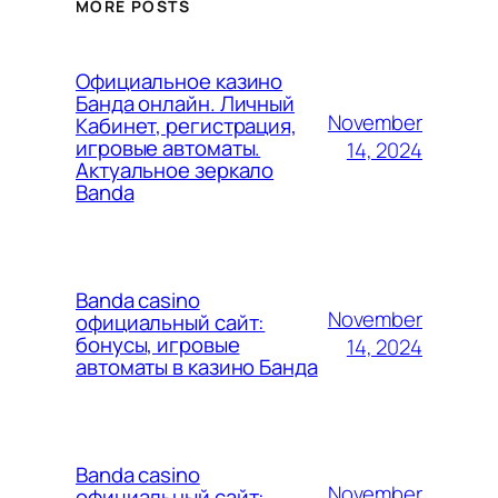
MORE POSTS
Официальное казино
Банда онлайн. Личный
November
Кабинет, регистрация,
игровые автоматы.
14, 2024
Актуальное зеркало
Banda
Banda casino
November
официальный сайт:
бонусы, игровые
14, 2024
автоматы в казино Банда
Banda casino
November
официальный сайт: