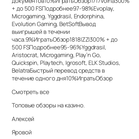
документов10%ИгратьОбзор1717Volna300%
+ до 500 FSПодробнее97-98%Evoplay,
Microgaming, Yggdrasil, Endorphina,
Evolution Gaming, BetSoftВывод
выигрышей в течении
часа.9%ИгратьОбзор1818IZZI300% + до
500 FSПодробнее95-96%Yggdrasil,
Aristocrat, Microgaming, Play’n Go,
Quickspin, Playtech, Igrosoft, ELK Studios,
BelatraБыстрый перевод средств в
течение одного дня10%ИгратьОбзор
Смотреть все
Топовые обзоры на казино.
Алексей
Яровой