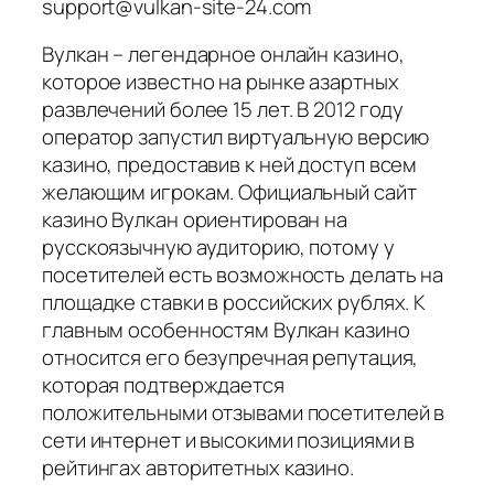
support@vulkan-site-24.com
Вулкан – легендарное онлайн казино,
которое известно на рынке азартных
развлечений более 15 лет. В 2012 году
оператор запустил виртуальную версию
казино, предоставив к ней доступ всем
желающим игрокам. Официальный сайт
казино Вулкан ориентирован на
русскоязычную аудиторию, потому у
посетителей есть возможность делать на
площадке ставки в российских рублях. К
главным особенностям Вулкан казино
относится его безупречная репутация,
которая подтверждается
положительными отзывами посетителей в
сети интернет и высокими позициями в
рейтингах авторитетных казино.