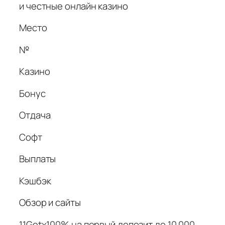
и честные онлайн казино
Место
№
Казино
Бонус
Отдача
Софт
Выплаты
Кэшбэк
Обзор и сайты
11Getx100% на первый депозит до 10.000