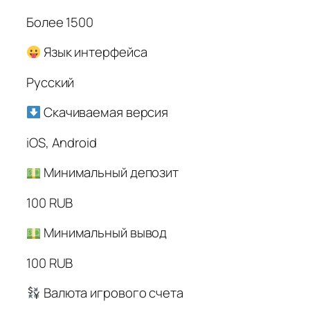
Более 1500
Язык интерфейса
Русский
Скачиваемая версия
iOS, Android
Минимальный депозит
100 RUB
Минимальный вывод
100 RUB
Валюта игрового счета