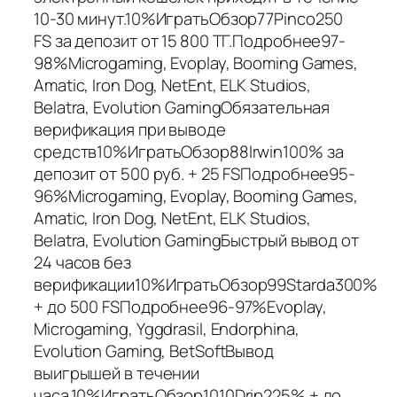
10-30 минут.10%ИгратьОбзор77Pinco250
FS за депозит от 15 800 ТГ.Подробнее97-
98%Microgaming, Evoplay, Booming Games,
Amatic, Iron Dog, NetEnt, ELK Studios,
Belatra, Evolution GamingОбязательная
верификация при выводе
средств10%ИгратьОбзор88Irwin100% за
депозит от 500 руб. + 25 FSПодробнее95-
96%Microgaming, Evoplay, Booming Games,
Amatic, Iron Dog, NetEnt, ELK Studios,
Belatra, Evolution GamingБыстрый вывод от
24 часов без
верификации10%ИгратьОбзор99Starda300%
+ до 500 FSПодробнее96-97%Evoplay,
Microgaming, Yggdrasil, Endorphina,
Evolution Gaming, BetSoftВывод
выигрышей в течении
часа.10%ИгратьОбзор1010Drip225% + до