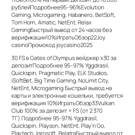
рублейПодробнее95-96%Evolution
Gaming, Microgaming, Habanero, BetSoft,
Tom Horn, Amatic, NetEnt, Relax
GamingБыстрый вывод от 24 часов без
верификации10%ИгратьОбзор22Joy
casinoПромокод joycasino2025
30 FS в Gates of Olympus вейджер x30 за
депозитПодробнее 95-97% Yggdrasil,
Quickspin, Pragmatic Play, ELK Studios,
iSoftBet, Big Time Gaming, NoLimit City,
NetEnt, Microgaming Быстрый вывод на
карты и электронные кошельки, требуется
верификация 10%ИгратьОбзор33Vulkan
Club 100% за депозит + FS (от 2 370
ТГ).Подробнее 95-97% Yggdrasil,
Quickspin, Playson, NetEnt, Play’n Go,
Playtech, Igrosoft, BelatraБыстрый вывод от