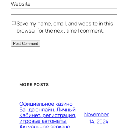
Website
Save my name, email, and website in this
browser for the next time I comment.
MORE POSTS
Официальное казино
Банда онлайн. Личный
November
Кабинет, регистрация,
игровые автоматы.
14, 2024
Актуальное зеркало